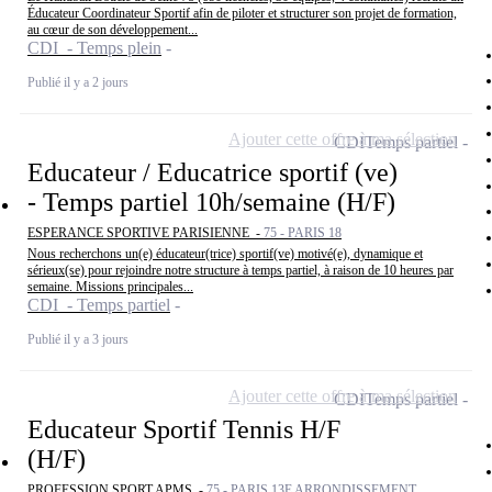
Éducateur Coordinateur Sportif afin de piloter et structurer son projet de formation,
au cœur de son développement...
CDI - Temps plein
Publié il y a 2 jours
Ajouter cette offre à ma sélection
CDI
Temps partiel
Educateur / Educatrice sportif (ve)
- Temps partiel 10h/semaine (H/F)
ESPERANCE SPORTIVE PARISIENNE -
75 - PARIS 18
Nous recherchons un(e) éducateur(trice) sportif(ve) motivé(e), dynamique et
sérieux(se) pour rejoindre notre structure à temps partiel, à raison de 10 heures par
semaine. Missions principales...
CDI - Temps partiel
Publié il y a 3 jours
Ajouter cette offre à ma sélection
CDI
Temps partiel
Educateur Sportif Tennis H/F
(H/F)
PROFESSION SPORT APMS -
75 - PARIS 13E ARRONDISSEMENT