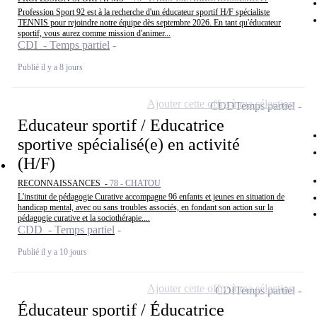
Profession Sport 92 est à la recherche d'un éducateur sportif H/F spécialiste
TENNIS pour rejoindre notre équipe dès septembre 2026. En tant qu'éducateur
sportif, vous aurez comme mission d'animer...
CDI - Temps partiel
Publié il y a 8 jours
Ajouter cette offre à ma sélection
CDD
Temps partiel
Educateur sportif / Educatrice
sportive spécialisé(e) en activité
(H/F)
RECONNAISSANCES -
78 - CHATOU
L'institut de pédagogie Curative accompagne 96 enfants et jeunes en situation de
handicap mental, avec ou sans troubles associés, en fondant son action sur la
pédagogie curative et la sociothérapie....
CDD - Temps partiel
Publié il y a 10 jours
Ajouter cette offre à ma sélection
CDI
Temps partiel
Éducateur sportif / Éducatrice