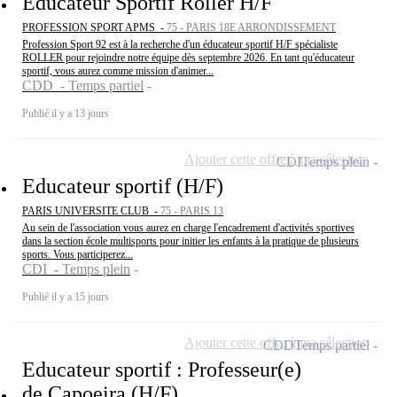
Educateur Sportif Roller H/F
PROFESSION SPORT APMS -
75 - PARIS 18E ARRONDISSEMENT
Profession Sport 92 est à la recherche d'un éducateur sportif H/F spécialiste
ROLLER pour rejoindre notre équipe dès septembre 2026. En tant qu'éducateur
sportif, vous aurez comme mission d'animer...
CDD - Temps partiel
Publié il y a 13 jours
Ajouter cette offre à ma sélection
CDI
Temps plein
Educateur sportif (H/F)
PARIS UNIVERSITE CLUB -
75 - PARIS 13
Au sein de l'association vous aurez en charge l'encadrement d'activités sportives
dans la section école multisports pour initier les enfants à la pratique de plusieurs
sports. Vous participerez...
CDI - Temps plein
Publié il y a 15 jours
Ajouter cette offre à ma sélection
CDD
Temps partiel
Educateur sportif : Professeur(e)
de Capoeira (H/F)