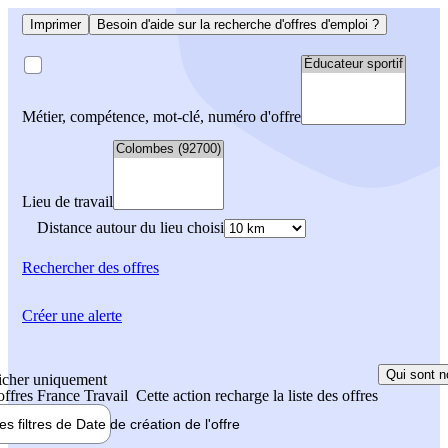
Imprimer
Besoin d'aide sur la recherche d'offres d'emploi ?
Métier, compétence, mot-clé, numéro d'offre
Lieu de travail
Distance autour du lieu choisi
Rechercher
des offres
Créer une alerte
Qui sont n
icher uniquement
 offres France Travail
Cette action recharge la liste des offres
les filtres de
Date de création
de l'offre