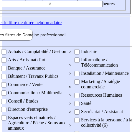
heures
er
le filtre de durée hebdomadaire
les filtres de
Domaine pro
fessionnel
ne professionel
Achats / Comptabilité / Gestion
Industrie
Arts / Artisanat d'art
Informatique /
Télécommunication
Banque / Assurance
Installation / Maintenance
Bâtiment / Travaux Publics
Marketing / Stratégie
Commerce / Vente
commerciale
Communication / Multimédia
Ressources Humaines
Conseil / Etudes
Santé
Direction d'entreprise
Secrétariat / Assistanat
Espaces verts et naturels /
Services à la personne / à l
Agriculture / Pêche / Soins aux
collectivité (6)
animaux