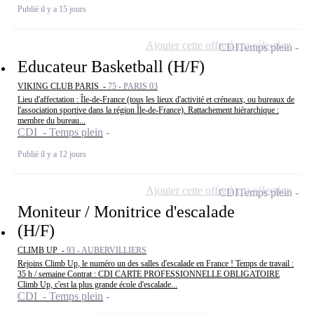
Publié il y a 15 jours
Ajouter cette offre à ma sélection
CDI
Temps plein
Educateur Basketball (H/F)
VIKING CLUB PARIS -
75 - PARIS 03
Lieu d'affectation : Île-de-France (tous les lieux d'activité et créneaux, ou bureaux de
l'association sportive dans la région Île-de-France). Rattachement hiérarchique :
membre du bureau...
CDI - Temps plein
Publié il y a 12 jours
Ajouter cette offre à ma sélection
CDI
Temps plein
Moniteur / Monitrice d'escalade
(H/F)
CLIMB UP -
93 - AUBERVILLIERS
Rejoins Climb Up, le numéro un des salles d'escalade en France ! Temps de travail :
35 h / semaine Contrat : CDI CARTE PROFESSIONNELLE OBLIGATOIRE
Climb Up, c'est la plus grande école d'escalade...
CDI - Temps plein