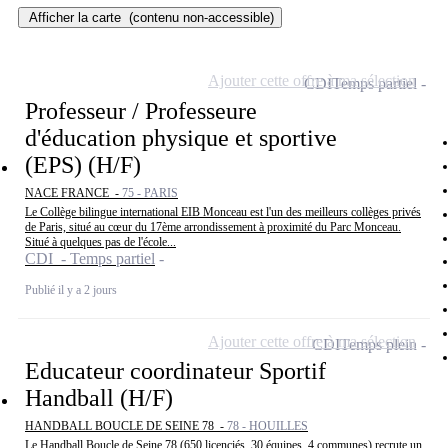
Afficher la carte
(contenu non-accessible)
Ajouter cette offre à ma sélection
CDI
Temps partiel
Professeur / Professeure
d'éducation physique et sportive
(EPS) (H/F)
NACE FRANCE -
75 - PARIS
Le Collège bilingue international EIB Monceau est l'un des meilleurs collèges privés
de Paris, situé au cœur du 17ème arrondissement à proximité du Parc Monceau.
Situé à quelques pas de l'école...
CDI - Temps partiel
Publié il y a 2 jours
Ajouter cette offre à ma sélection
CDI
Temps plein
Educateur coordinateur Sportif
Handball (H/F)
HANDBALL BOUCLE DE SEINE 78 -
78 - HOUILLES
Le Handball Boucle de Seine 78 (650 licenciés, 30 équipes, 4 communes) recrute un