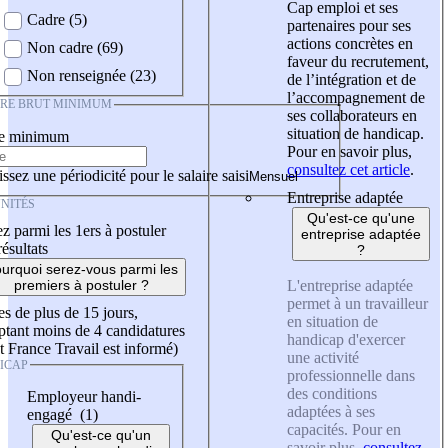
Cap emploi et ses
Cadre (5)
partenaires pour ses
actions concrètes en
Non cadre (69)
faveur du recrutement,
Non renseignée (23)
de l’intégration et de
l’accompagnement de
IRE BRUT MINIMUM
ses collaborateurs en
situation de handicap.
re minimum
Pour en savoir plus,
consultez cet article
.
ssez une périodicité pour le salaire saisi
Entreprise adaptée
NITÉS
Qu'est-ce qu'une
z parmi les 1ers à postuler
entreprise adaptée
résultats
?
urquoi serez-vous parmi les
L'entreprise adaptée
premiers à postuler ?
permet à un travailleur
es de plus de 15 jours,
en situation de
tant moins de 4 candidatures
handicap d'exercer
t France Travail est informé)
une activité
ICAP
professionnelle dans
des conditions
Employeur handi-
adaptées à ses
engagé (1)
capacités. Pour en
Qu'est-ce qu'un
savoir plus,
consultez