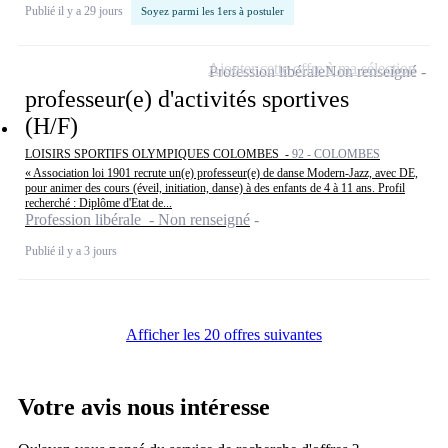
Publié il y a 29 jours
Soyez parmi les 1ers à postuler
Ajouter cette offre à ma sélection
Profession libérale
Non renseigné
professeur(e) d'activités sportives
(H/F)
LOISIRS SPORTIFS OLYMPIQUES COLOMBES -
92 - COLOMBES
« Association loi 1901 recrute un(e) professeur(e) de danse Modern-Jazz, avec DE,
pour animer des cours (éveil, initiation, danse) à des enfants de 4 à 11 ans. Profil
recherché : Diplôme d'Etat de...
Profession libérale - Non renseigné
Publié il y a 3 jours
Afficher les 20 offres suivantes
Votre avis nous intéresse