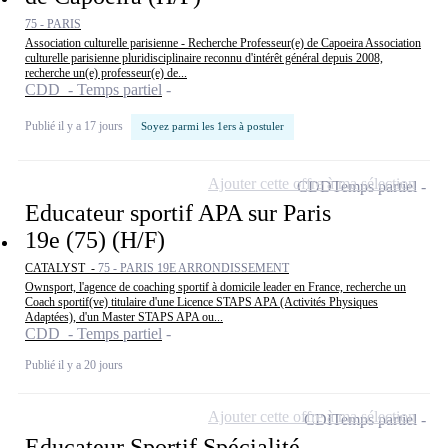
75 - PARIS
Association culturelle parisienne - Recherche Professeur(e) de Capoeira Association
culturelle parisienne pluridisciplinaire reconnu d'intérêt général depuis 2008,
recherche un(e) professeur(e) de...
CDD - Temps partiel
Publié il y a 17 jours
Soyez parmi les 1ers à postuler
Ajouter cette offre à ma sélection
CDD
Temps partiel
Educateur sportif APA sur Paris
19e (75) (H/F)
CATALYST -
75 - PARIS 19E ARRONDISSEMENT
Ownsport, l'agence de coaching sportif à domicile leader en France, recherche un
Coach sportif(ve) titulaire d'une Licence STAPS APA (Activités Physiques
Adaptées), d'un Master STAPS APA ou...
CDD - Temps partiel
Publié il y a 20 jours
Ajouter cette offre à ma sélection
CDI
Temps partiel
Educateur Sportif Spécialité