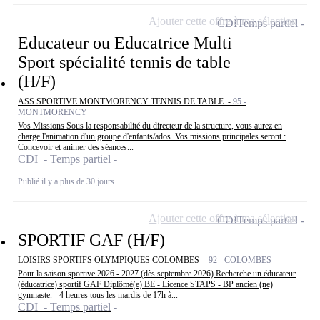
Ajouter cette offre à ma sélection
CDI
Temps partiel
Educateur ou Educatrice Multi
Sport spécialité tennis de table
(H/F)
ASS SPORTIVE MONTMORENCY TENNIS DE TABLE -
95 -
MONTMORENCY
Vos Missions Sous la responsabilité du directeur de la structure, vous aurez en
charge l'animation d'un groupe d'enfants/ados. Vos missions principales seront :
Concevoir et animer des séances...
CDI - Temps partiel
Publié il y a plus de 30 jours
Ajouter cette offre à ma sélection
CDI
Temps partiel
SPORTIF GAF (H/F)
LOISIRS SPORTIFS OLYMPIQUES COLOMBES -
92 - COLOMBES
Pour la saison sportive 2026 - 2027 (dès septembre 2026) Recherche un éducateur
(éducatrice) sportif GAF Diplômé(e) BE - Licence STAPS - BP ancien (ne)
gymnaste. - 4 heures tous les mardis de 17h à...
CDI - Temps partiel