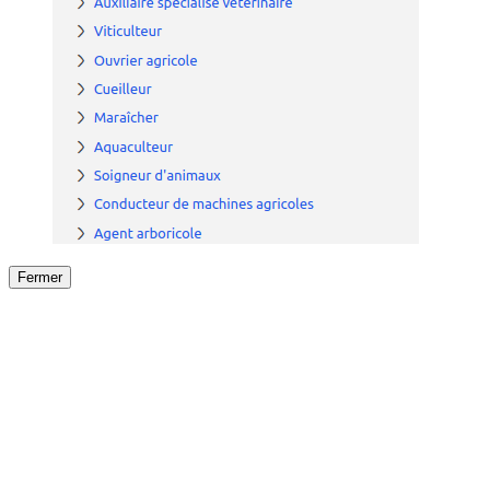
Fermer
Fermer
le détail de l'offre
/
Offre
sur
Offre précéden