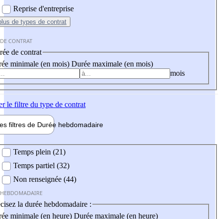
Reprise d'entreprise
plus
de types de contrat
 DE CONTRAT
ée de contrat
ée minimale (en mois)
Durée maximale (en mois)
mois
er
le filtre du type de contrat
les filtres de
Durée hebdo
madaire
 hebdomadaire
Temps plein (21)
Temps partiel (32)
Non renseignée (44)
 HEBDOMADAIRE
cisez la durée hebdomadaire :
ée minimale (en heure)
Durée maximale (en heure)