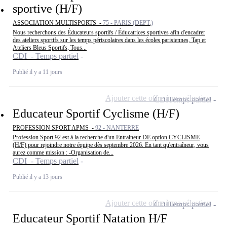
sportive (H/F)
ASSOCIATION MULTISPORTS -
75 - PARIS (DEPT.)
Nous recherchons des Éducateurs sportifs / Éducatrices sportives afin d'encadrer
des ateliers sportifs sur les temps périscolaires dans les écoles parisiennes, Tap et
Ateliers Bleus Sportifs, Tous...
CDI - Temps partiel
Publié il y a 11 jours
Ajouter cette offre à ma sélection
CDI
Temps partiel
Educateur Sportif Cyclisme (H/F)
PROFESSION SPORT APMS -
92 - NANTERRE
Profession Sport 92 est à la recherche d'un Entraineur DE option CYCLISME
(H/F) pour rejoindre notre équipe dès septembre 2026. En tant qu'entraîneur, vous
aurez comme mission : -Organisation de...
CDI - Temps partiel
Publié il y a 13 jours
Ajouter cette offre à ma sélection
CDI
Temps partiel
Educateur Sportif Natation H/F