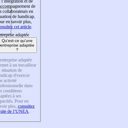
 l’intégration et de
’accompagnement de
s collaborateurs en
tuation de handicap.
ur en savoir plus,
nsultez cet article
.
treprise adaptée
Qu'est-ce qu'une
entreprise adaptée
?
entreprise adaptée
rmet à un travailleur
 situation de
ndicap d'exercer
e activité
ofessionnelle dans
s conditions
aptées à ses
pacités. Pour en
voir plus,
consultez
 site de l’UNEA
.