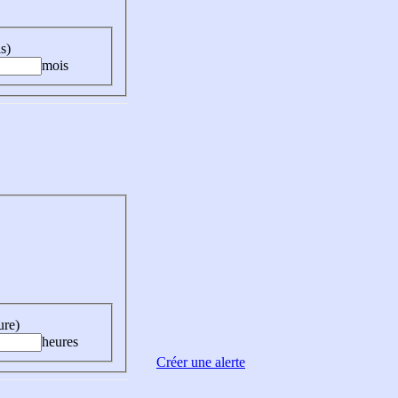
s)
mois
ure)
heures
Créer une alerte