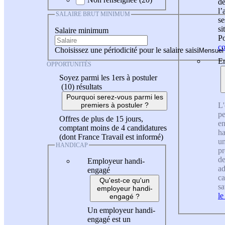
de
l
SALAIRE BRUT MINIMUM
se
si
Salaire minimum
Po
co
Choisissez une périodicité pour le salaire saisi
En
OPPORTUNITÉS
Soyez parmi les 1ers à postuler
(10)
résultats
Pourquoi serez-vous parmi les
L'
premiers à postuler ?
pe
Offres de plus de 15 jours,
en
comptant moins de 4 candidatures
ha
(dont France Travail est informé)
un
HANDICAP
pr
de
Employeur handi-
ad
engagé
ca
Qu'est-ce qu'un
sa
employeur handi-
le
engagé ?
Un employeur handi-
engagé est un