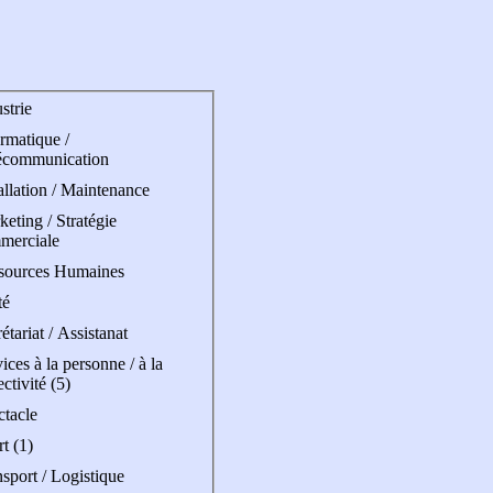
strie
rmatique /
écommunication
allation / Maintenance
eting / Stratégie
merciale
sources Humaines
té
étariat / Assistanat
ices à la personne / à la
ectivité (5)
ctacle
t (1)
sport / Logistique