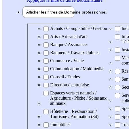
Appliquer
le filtre de durée hebdomadaire
Afficher les filtres de
Domaine pro
fessionnel
Domaine professionel
Achats / Comptabilité / Gestion
Indu
Arts / Artisanat d'art
Info
Tél
Banque / Assurance
Inst
Bâtiment / Travaux Publics
Mark
Commerce / Vente
com
Communication / Multimédia
Res
Conseil / Etudes
San
Direction d'entreprise
Secr
Espaces verts et naturels /
Serv
Agriculture / Pêche / Soins aux
coll
animaux
Spe
Hôtellerie - Restauration /
Tourisme / Animation (84)
Spor
Immobilier
Tran