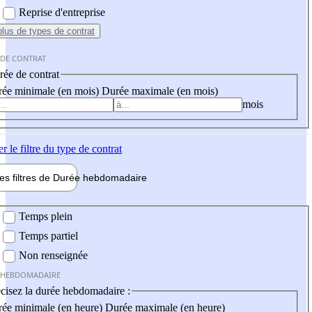
Reprise d'entreprise
plus
de types de contrat
 DE CONTRAT
ée de contrat
ée minimale (en mois)
Durée maximale (en mois)
mois
er
le filtre du type de contrat
les filtres de
Durée hebdo
madaire
 hebdomadaire
Temps plein
Temps partiel
Non renseignée
 HEBDOMADAIRE
cisez la durée hebdomadaire :
ée minimale (en heure)
Durée maximale (en heure)