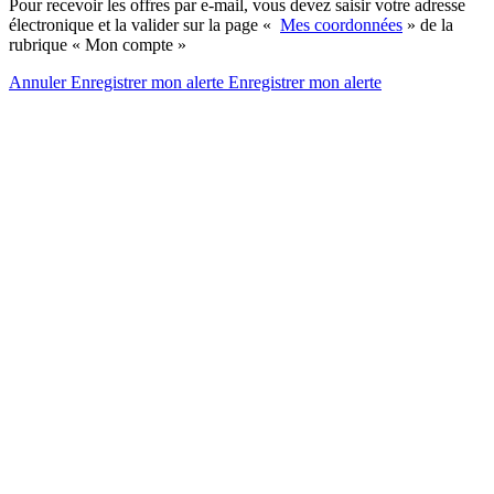
Pour recevoir les offres par e-mail, vous devez saisir votre adresse
électronique et la valider sur la page «
Mes coordonnées
» de la
rubrique « Mon compte »
Annuler
Enregistrer mon alerte
Enregistrer
mon alerte