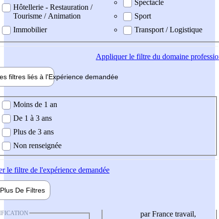
Spectacle
Hôtellerie - Restauration /
Tourisme / Animation
Sport
Immobilier
Transport / Logistique
Appliquer
le filtre du domaine professi
es filtres liés à l'
Expérience
demandée
ience demandée
Moins de 1 an
De 1 à 3 ans
Plus de 3 ans
Non renseignée
er
le filtre de l'expérience demandée
Plus De
Filtres
IFICATION
par France travail,