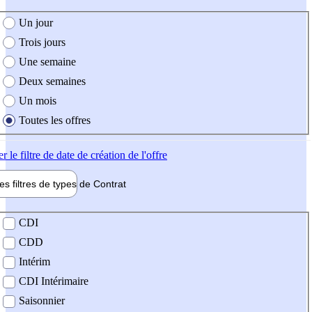
e création de l'offre
Un jour
Trois jours
Une semaine
Deux semaines
Un mois
Toutes les offres
er
le filtre de date de création de l'offre
les filtres de types de
Contrat
de contrat
CDI
CDD
Intérim
CDI Intérimaire
Saisonnier