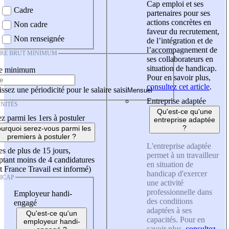
Cap emploi et ses
Cadre
partenaires pour ses
actions concrètes en
Non cadre
faveur du recrutement,
Non renseignée
de l’intégration et de
l’accompagnement de
IRE BRUT MINIMUM
ses collaborateurs en
situation de handicap.
re minimum
Pour en savoir plus,
consultez cet article
.
ssez une périodicité pour le salaire saisi
Entreprise adaptée
NITÉS
Qu'est-ce qu'une
z parmi les 1ers à postuler
entreprise adaptée
?
urquoi serez-vous parmi les
premiers à postuler ?
L'entreprise adaptée
es de plus de 15 jours,
permet à un travailleur
tant moins de 4 candidatures
en situation de
t France Travail est informé)
handicap d'exercer
ICAP
une activité
professionnelle dans
Employeur handi-
des conditions
engagé
adaptées à ses
Qu'est-ce qu'un
capacités. Pour en
employeur handi-
savoir plus,
consultez