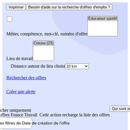
Imprimer
Besoin d'aide sur la recherche d'offres d'emploi ?
Métier, compétence, mot-clé, numéro d'offre
Lieu de travail
Distance autour du lieu choisi
Rechercher
des offres
Créer une alerte
Qui sont n
icher uniquement
 offres France Travail
Cette action recharge la liste des offres
les filtres de
Date de création
de l'offre