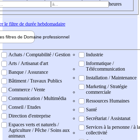
heures
er
le filtre de durée hebdomadaire
les filtres de
Domaine pro
fessionnel
ne professionel
Achats / Comptabilité / Gestion
Industrie
Arts / Artisanat d'art
Informatique /
Télécommunication
Banque / Assurance
Installation / Maintenance
Bâtiment / Travaux Publics
Marketing / Stratégie
Commerce / Vente
commerciale
Communication / Multimédia
Ressources Humaines
Conseil / Etudes
Santé
Direction d'entreprise
Secrétariat / Assistanat
Espaces verts et naturels /
Services à la personne / à l
Agriculture / Pêche / Soins aux
collectivité
animaux