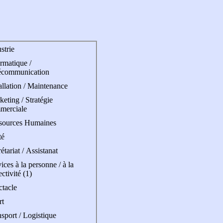
strie
rmatique /
écommunication
allation / Maintenance
eting / Stratégie
merciale
sources Humaines
té
étariat / Assistanat
ices à la personne / à la
ectivité (1)
ctacle
rt
sport / Logistique