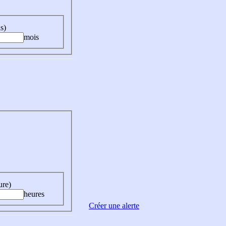
s)
mois
ure)
heures
Créer une alerte