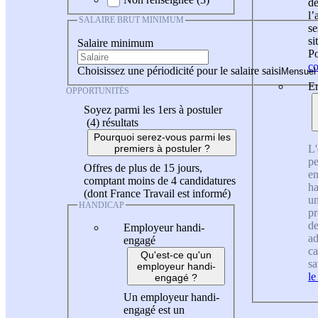
de
l
SALAIRE BRUT MINIMUM
se
si
Salaire minimum
Po
co
Choisissez une périodicité pour le salaire saisi
En
OPPORTUNITÉS
Soyez parmi les 1ers à postuler
(4)
résultats
Pourquoi serez-vous parmi les
L'
premiers à postuler ?
pe
Offres de plus de 15 jours,
en
comptant moins de 4 candidatures
ha
(dont France Travail est informé)
un
HANDICAP
pr
de
Employeur handi-
ad
engagé
ca
Qu'est-ce qu'un
sa
employeur handi-
le
engagé ?
Un employeur handi-
engagé est un