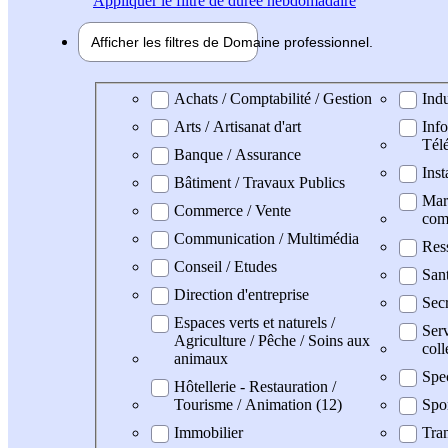
Appliquer
le filtre de durée hebdomadaire
Afficher les filtres de
Domaine pro
fessionnel
Domaine professionel
Achats / Comptabilité / Gestion
Indu
Arts / Artisanat d'art
Info
Tél
Banque / Assurance
Inst
Bâtiment / Travaux Publics
Mark
Commerce / Vente
com
Communication / Multimédia
Res
Conseil / Etudes
San
Direction d'entreprise
Secr
Espaces verts et naturels /
Serv
Agriculture / Pêche / Soins aux
coll
animaux
Spe
Hôtellerie - Restauration /
Tourisme / Animation (12)
Spo
Immobilier
Tran