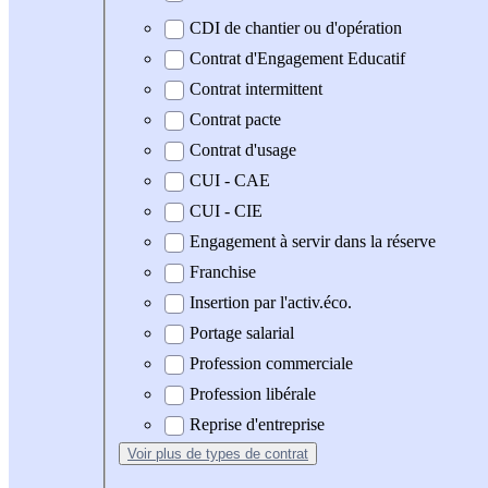
CDI de chantier ou d'opération
Contrat d'Engagement Educatif
Contrat intermittent
Contrat pacte
Contrat d'usage
CUI - CAE
CUI - CIE
Engagement à servir dans la réserve
Franchise
Insertion par l'activ.éco.
Portage salarial
Profession commerciale
Profession libérale
Reprise d'entreprise
Voir plus
de types de contrat