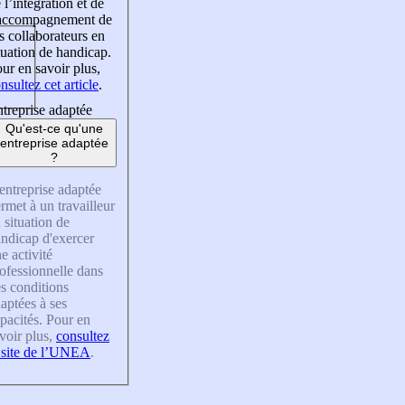
 l’intégration et de
’accompagnement de
s collaborateurs en
tuation de handicap.
ur en savoir plus,
nsultez cet article
.
treprise adaptée
Qu'est-ce qu'une
entreprise adaptée
?
entreprise adaptée
rmet à un travailleur
 situation de
ndicap d'exercer
e activité
ofessionnelle dans
s conditions
aptées à ses
pacités. Pour en
voir plus,
consultez
 site de l’UNEA
.