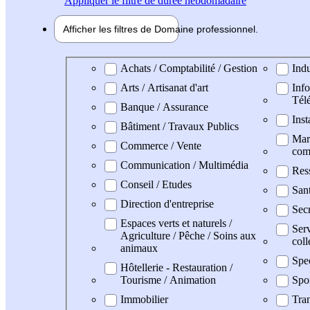
Appliquer
le filtre de durée hebdomadaire
Afficher les filtres de
Domaine pro
fessionnel
Domaine professionel
Achats / Comptabilité / Gestion
Indu
Arts / Artisanat d'art
Info
Tél
Banque / Assurance
Inst
Bâtiment / Travaux Publics
Mark
Commerce / Vente
com
Communication / Multimédia
Res
Conseil / Etudes
San
Direction d'entreprise
Secr
Espaces verts et naturels /
Serv
Agriculture / Pêche / Soins aux
coll
animaux
Spe
Hôtellerie - Restauration /
Tourisme / Animation
Spo
Immobilier
Tran