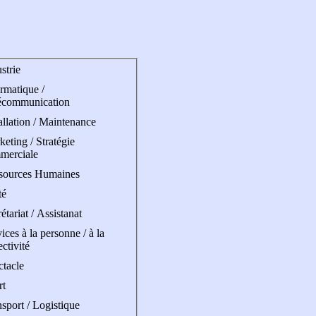
strie
rmatique /
écommunication
allation / Maintenance
eting / Stratégie
merciale
sources Humaines
té
étariat / Assistanat
ices à la personne / à la
ectivité
ctacle
rt
sport / Logistique