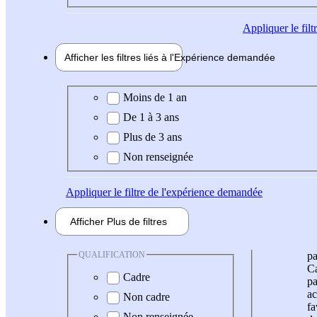
Appliquer
le fil
Afficher les filtres liés à l'
Expérience
demandée
Expérience demandée
Moins de 1 an
De 1 à 3 ans
Plus de 3 ans
Non renseignée
Appliquer
le filtre de l'expérience demandée
Afficher
Plus de
filtres
QUALIFICATION
pa
Ca
Cadre
pa
ac
Non cadre
fa
Non renseignée