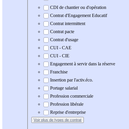
CDI de chantier ou d'opération
Contrat d'Engagement Educatif
Contrat intermittent
Contrat pacte
Contrat d'usage
CUI - CAE
CUI - CIE
Engagement à servir dans la réserve
Franchise
Insertion par l'activ.éco.
Portage salarial
Profession commerciale
Profession libérale
Reprise d'entreprise
Voir plus
de types de contrat