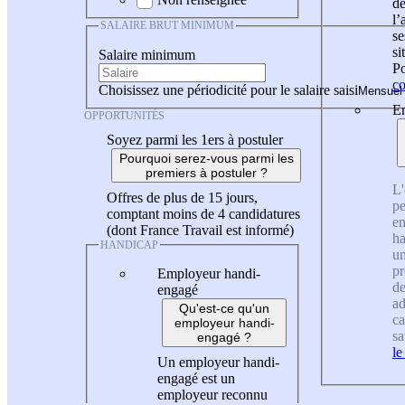
de
l
SALAIRE BRUT MINIMUM
se
si
Salaire minimum
Po
co
Choisissez une périodicité pour le salaire saisi
En
OPPORTUNITÉS
Soyez parmi les 1ers à postuler
Pourquoi serez-vous parmi les
premiers à postuler ?
L'
Offres de plus de 15 jours,
pe
comptant moins de 4 candidatures
en
(dont France Travail est informé)
ha
HANDICAP
un
pr
Employeur handi-
de
engagé
ad
Qu'est-ce qu'un
ca
employeur handi-
sa
engagé ?
le
Un employeur handi-
engagé est un
employeur reconnu