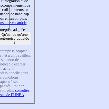
 l’intégration et de
’accompagnement de
s collaborateurs en
tuation de handicap.
ur en savoir plus,
nsultez cet article
.
treprise adaptée
Qu'est-ce qu'une
entreprise adaptée
?
entreprise adaptée
rmet à un travailleur
 situation de
ndicap d'exercer
e activité
ofessionnelle dans
s conditions
aptées à ses
pacités. Pour en
voir plus,
consultez
 site de l’UNEA
.