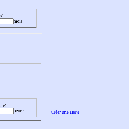
s)
mois
ure)
heures
Créer une alerte