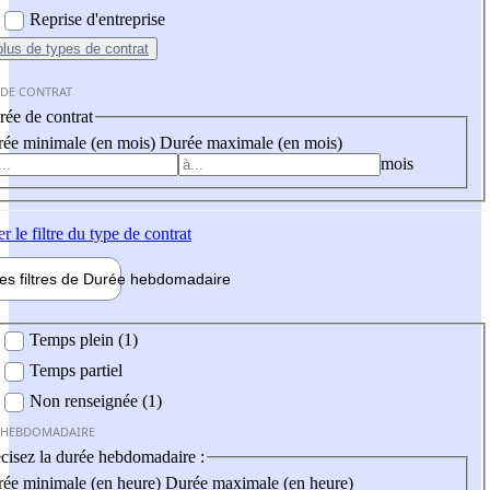
Reprise d'entreprise
plus
de types de contrat
 DE CONTRAT
ée de contrat
ée minimale (en mois)
Durée maximale (en mois)
mois
er
le filtre du type de contrat
les filtres de
Durée hebdo
madaire
 hebdomadaire
Temps plein (1)
Temps partiel
Non renseignée (1)
 HEBDOMADAIRE
cisez la durée hebdomadaire :
ée minimale (en heure)
Durée maximale (en heure)