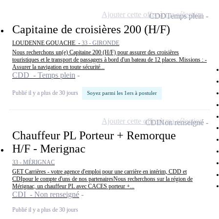
Ajouter cette offre à ma sélection
CDD
Temps plein
Capitaine de croisières 200 (H/F)
LOUDENNE GOUACHE -
33 - GIRONDE
Nous recherchons un(e) Capitaine 200 (H/F) pour assurer des croisières
touristiques et le transport de passagers à bord d'un bateau de 12 places. Missions : -
Assurer la navigation en toute sécurité...
CDD - Temps plein
Publié il y a plus de 30 jours
Soyez parmi les 1ers à postuler
Ajouter cette offre à ma sélection
CDI
Non renseigné
Chauffeur PL Porteur + Remorque
H/F - Merignac
33 - MÉRIGNAC
GET Carrières - votre agence d'emploi pour une carrière en intérim, CDD et
CDIpour le compte d'uns de nos partenairesNous recherchons sur la région de
Mérignac, un chauffeur PL avec CACES porteur +...
CDI - Non renseigné
Publié il y a plus de 30 jours