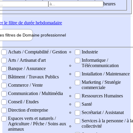
heures
er
le filtre de durée hebdomadaire
les filtres de
Domaine pro
fessionnel
ne professionel
Achats / Comptabilité / Gestion
Industrie
Arts / Artisanat d'art
Informatique /
Télécommunication
Banque / Assurance
Installation / Maintenance
Bâtiment / Travaux Publics
Marketing / Stratégie
Commerce / Vente
commerciale
Communication / Multimédia
Ressources Humaines
Conseil / Etudes
Santé
Direction d'entreprise
Secrétariat / Assistanat
Espaces verts et naturels /
Services à la personne / à l
Agriculture / Pêche / Soins aux
collectivité
animaux