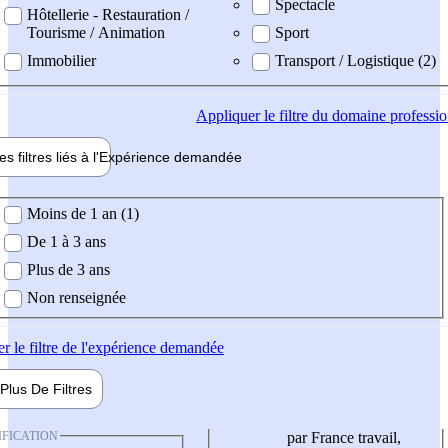
Spectacle
Hôtellerie - Restauration /
Tourisme / Animation
Sport
Immobilier
Transport / Logistique (2)
Appliquer
le filtre du domaine professi
es filtres liés à l'
Expérience
demandée
ience demandée
Moins de 1 an (1)
De 1 à 3 ans
Plus de 3 ans
Non renseignée
er
le filtre de l'expérience demandée
Plus De
Filtres
IFICATION
par France travail,