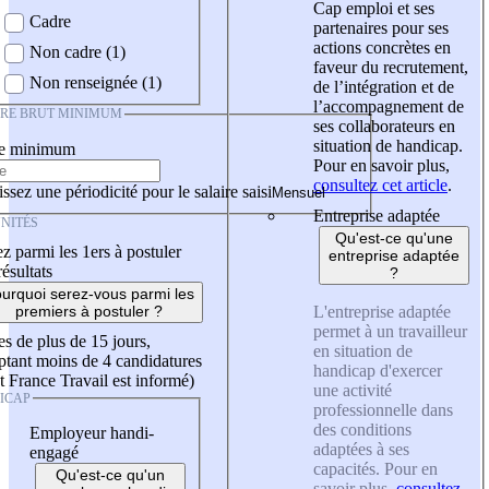
Cap emploi et ses
Cadre
partenaires pour ses
actions concrètes en
Non cadre (1)
faveur du recrutement,
Non renseignée (1)
de l’intégration et de
l’accompagnement de
IRE BRUT MINIMUM
ses collaborateurs en
situation de handicap.
re minimum
Pour en savoir plus,
consultez cet article
.
ssez une périodicité pour le salaire saisi
Entreprise adaptée
NITÉS
Qu'est-ce qu'une
z parmi les 1ers à postuler
entreprise adaptée
résultats
?
urquoi serez-vous parmi les
L'entreprise adaptée
premiers à postuler ?
permet à un travailleur
es de plus de 15 jours,
en situation de
tant moins de 4 candidatures
handicap d'exercer
t France Travail est informé)
une activité
ICAP
professionnelle dans
des conditions
Employeur handi-
adaptées à ses
engagé
capacités. Pour en
Qu'est-ce qu'un
savoir plus,
consultez