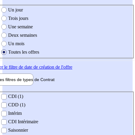
e création de l'offre
Un jour
Trois jours
Une semaine
Deux semaines
Un mois
Toutes les offres
er
le filtre de date de création de l'offre
les filtres de types de
Contrat
de contrat
CDI (1)
CDD (1)
Intérim
CDI Intérimaire
Saisonnier