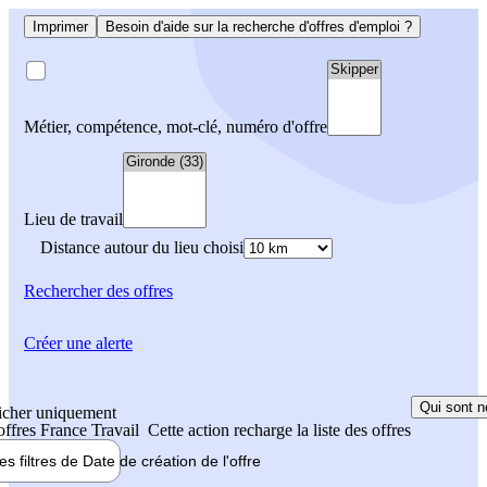
Imprimer
Besoin d'aide sur la recherche d'offres d'emploi ?
Métier, compétence, mot-clé, numéro d'offre
Lieu de travail
Distance autour du lieu choisi
Rechercher
des offres
Créer une alerte
Qui sont n
icher uniquement
 offres France Travail
Cette action recharge la liste des offres
les filtres de
Date de création
de l'offre