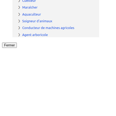
Fermer
Fermer
le détail de l'offre
/
Offre
sur
Offre précéden