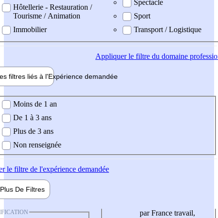
Spectacle
Hôtellerie - Restauration /
Tourisme / Animation
Sport
Immobilier
Transport / Logistique
Appliquer
le filtre du domaine professi
es filtres liés à l'
Expérience
demandée
ience demandée
Moins de 1 an
De 1 à 3 ans
Plus de 3 ans
Non renseignée
er
le filtre de l'expérience demandée
Plus De
Filtres
IFICATION
par France travail,