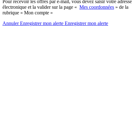
Pour recevoir les offres par e-mail, vous devez saisir votre adresse
électronique et la valider sur la page «
Mes coordonnées
» de la
rubrique « Mon compte »
Annuler
Enregistrer mon alerte
Enregistrer
mon alerte