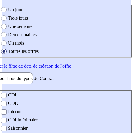
e création de l'offre
Un jour
Trois jours
Une semaine
Deux semaines
Un mois
Toutes les offres
er
le filtre de date de création de l'offre
les filtres de types de
Contrat
de contrat
CDI
CDD
Intérim
CDI Intérimaire
Saisonnier