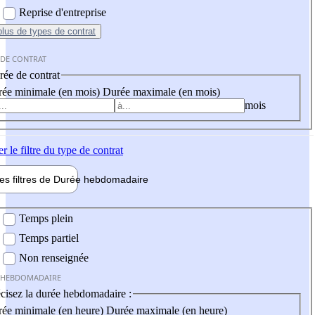
Reprise d'entreprise
plus
de types de contrat
 DE CONTRAT
ée de contrat
ée minimale (en mois)
Durée maximale (en mois)
mois
er
le filtre du type de contrat
les filtres de
Durée hebdo
madaire
 hebdomadaire
Temps plein
Temps partiel
Non renseignée
 HEBDOMADAIRE
cisez la durée hebdomadaire :
ée minimale (en heure)
Durée maximale (en heure)