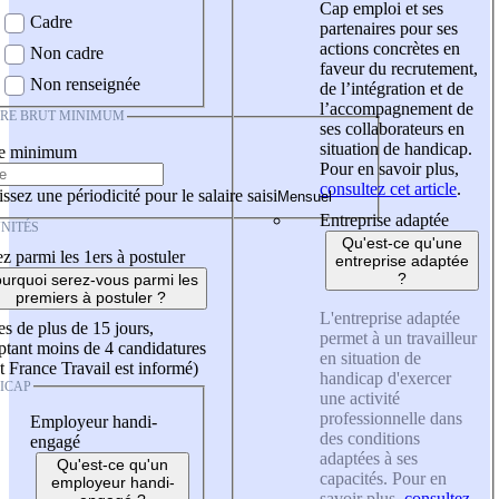
Cap emploi et ses
Cadre
partenaires pour ses
actions concrètes en
Non cadre
faveur du recrutement,
Non renseignée
de l’intégration et de
l’accompagnement de
IRE BRUT MINIMUM
ses collaborateurs en
situation de handicap.
re minimum
Pour en savoir plus,
consultez cet article
.
ssez une périodicité pour le salaire saisi
Entreprise adaptée
NITÉS
Qu'est-ce qu'une
z parmi les 1ers à postuler
entreprise adaptée
?
urquoi serez-vous parmi les
premiers à postuler ?
L'entreprise adaptée
es de plus de 15 jours,
permet à un travailleur
tant moins de 4 candidatures
en situation de
t France Travail est informé)
handicap d'exercer
ICAP
une activité
professionnelle dans
Employeur handi-
des conditions
engagé
adaptées à ses
Qu'est-ce qu'un
capacités. Pour en
employeur handi-
savoir plus,
consultez