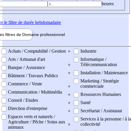
heures
er
le filtre de durée hebdomadaire
les filtres de
Domaine pro
fessionnel
ne professionel
Achats / Comptabilité / Gestion
Industrie
Arts / Artisanat d'art
Informatique /
Télécommunication
Banque / Assurance
Installation / Maintenance
Bâtiment / Travaux Publics
Marketing / Stratégie
Commerce / Vente
commerciale
Communication / Multimédia
Ressources Humaines
Conseil / Etudes
Santé
Direction d'entreprise
Secrétariat / Assistanat
Espaces verts et naturels /
Services à la personne / à l
Agriculture / Pêche / Soins aux
collectivité
animaux