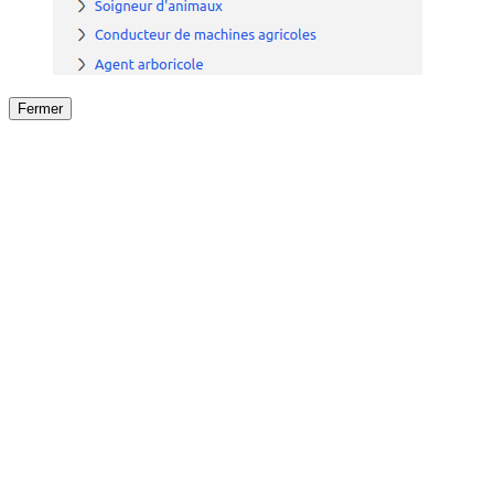
Fermer
Fermer
le détail de l'offre
/
Offre
sur
Offre précéden