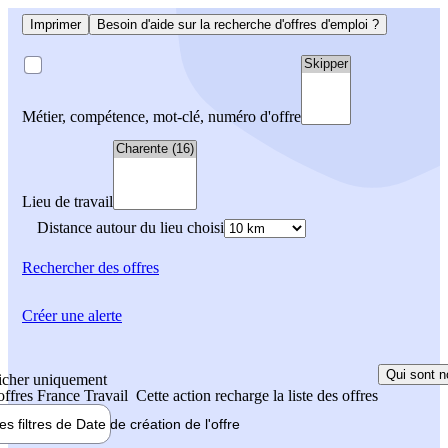
Imprimer
Besoin d'aide sur la recherche d'offres d'emploi ?
Métier, compétence, mot-clé, numéro d'offre
Lieu de travail
Distance autour du lieu choisi
Rechercher
des offres
Créer une alerte
Qui sont n
icher uniquement
 offres France Travail
Cette action recharge la liste des offres
les filtres de
Date de création
de l'offre