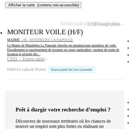
Afficher la carte
(contenu non-accessible)
Ajouter cette offre à ma sélection
CDD
Temps plein
MONITEUR VOILE (H/F)
MAIRIE -
06 - MANDELIEU LA NAPOULE
La Mairie de Mandelieu La Napoule cherche un moniteur/une monitrice de voile.
Encadrement et enseignement de groupes ou cours particuliers, gestion du point de
location et sécurité des...
CDD - Temps plein
Publié il y a plus de 30 jours
Soyez parmi les 1ers à postuler
Prêt à élargir votre recherche d’emploi ?
Découvrez de nouveaux territoires où les chances de
trouver un emploi sont plus fortes en réalisant un