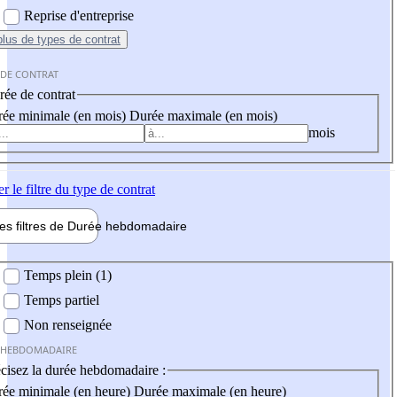
Reprise d'entreprise
plus
de types de contrat
 DE CONTRAT
ée de contrat
ée minimale (en mois)
Durée maximale (en mois)
mois
er
le filtre du type de contrat
les filtres de
Durée hebdo
madaire
 hebdomadaire
Temps plein (1)
Temps partiel
Non renseignée
 HEBDOMADAIRE
cisez la durée hebdomadaire :
ée minimale (en heure)
Durée maximale (en heure)