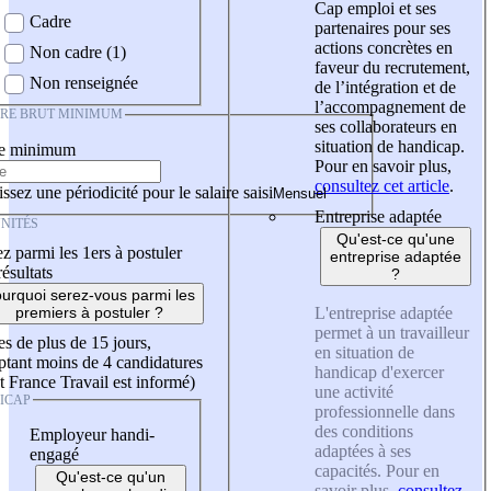
Cap emploi et ses
Cadre
partenaires pour ses
actions concrètes en
Non cadre (1)
faveur du recrutement,
Non renseignée
de l’intégration et de
l’accompagnement de
IRE BRUT MINIMUM
ses collaborateurs en
situation de handicap.
re minimum
Pour en savoir plus,
consultez cet article
.
ssez une périodicité pour le salaire saisi
Entreprise adaptée
NITÉS
Qu'est-ce qu'une
z parmi les 1ers à postuler
entreprise adaptée
résultats
?
urquoi serez-vous parmi les
L'entreprise adaptée
premiers à postuler ?
permet à un travailleur
es de plus de 15 jours,
en situation de
tant moins de 4 candidatures
handicap d'exercer
t France Travail est informé)
une activité
ICAP
professionnelle dans
des conditions
Employeur handi-
adaptées à ses
engagé
capacités. Pour en
Qu'est-ce qu'un
savoir plus,
consultez