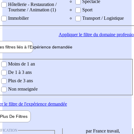
Spectacle
Hôtellerie - Restauration /
Tourisme / Animation (1)
Sport
Immobilier
Transport / Logistique
Appliquer
le filtre du domaine professi
es filtres liés à l'
Expérience
demandée
ience demandée
Moins de 1 an
De 1 à 3 ans
Plus de 3 ans
Non renseignée
er
le filtre de l'expérience demandée
Plus De
Filtres
IFICATION
par France travail,