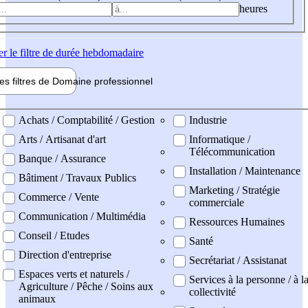
heures
er
le filtre de durée hebdomadaire
les filtres de
Domaine pro
fessionnel
ne professionel
Achats / Comptabilité / Gestion
Industrie
Arts / Artisanat d'art
Informatique /
Télécommunication
Banque / Assurance
Installation / Maintenance
Bâtiment / Travaux Publics
Marketing / Stratégie
Commerce / Vente
commerciale
Communication / Multimédia
Ressources Humaines
Conseil / Etudes
Santé
Direction d'entreprise
Secrétariat / Assistanat
Espaces verts et naturels /
Services à la personne / à l
Agriculture / Pêche / Soins aux
collectivité
animaux