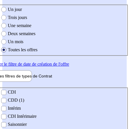
e création de l'offre
Un jour
Trois jours
Une semaine
Deux semaines
Un mois
Toutes les offres
er
le filtre de date de création de l'offre
les filtres de types de
Contrat
de contrat
CDI
CDD (1)
Intérim
CDI Intérimaire
Saisonnier