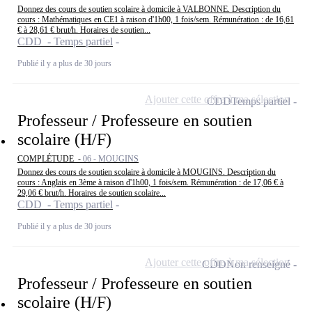
Donnez des cours de soutien scolaire à domicile à VALBONNE. Description du
cours : Mathématiques en CE1 à raison d'1h00, 1 fois/sem. Rémunération : de 16,61
€ à 28,61 € brut/h. Horaires de soutien...
CDD - Temps partiel
Publié il y a plus de 30 jours
Ajouter cette offre à ma sélection
CDD
Temps partiel
Professeur / Professeure en soutien
scolaire (H/F)
COMPLÉTUDE -
06 - MOUGINS
Donnez des cours de soutien scolaire à domicile à MOUGINS. Description du
cours : Anglais en 3ème à raison d'1h00, 1 fois/sem. Rémunération : de 17,06 € à
29,06 € brut/h. Horaires de soutien scolaire...
CDD - Temps partiel
Publié il y a plus de 30 jours
Ajouter cette offre à ma sélection
CDD
Non renseigné
Professeur / Professeure en soutien
scolaire (H/F)