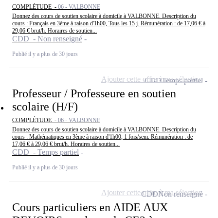
COMPLÉTUDE -
06 - VALBONNE
Donnez des cours de soutien scolaire à domicile à VALBONNE. Description du
cours : Français en 3ème à raison d'1h00, Tous les 15 j. Rémunération : de 17,06 € à
29,06 € brut/h. Horaires de soutien...
CDD - Non renseigné
Publié il y a plus de 30 jours
Ajouter cette offre à ma sélection
CDD
Temps partiel
Professeur / Professeure en soutien
scolaire (H/F)
COMPLÉTUDE -
06 - VALBONNE
Donnez des cours de soutien scolaire à domicile à VALBONNE. Description du
cours : Mathématiques en 3ème à raison d'1h00, 1 fois/sem. Rémunération : de
17,06 € à 29,06 € brut/h. Horaires de soutien...
CDD - Temps partiel
Publié il y a plus de 30 jours
Ajouter cette offre à ma sélection
CDD
Non renseigné
Cours particuliers en AIDE AUX