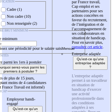
IFICATION
par France travail,
Cap emploi et ses
Cadre (1)
partenaires pour ses
actions concrètes en
Non cadre (10)
faveur du recrutement,
Non renseignée (2)
de l’intégration et de
l’accompagnement de
IRE BRUT MINIMUM
ses collaborateurs en
situation de handicap.
re minimum
Pour en savoir plus,
consultez cet article
.
ssez une périodicité pour le salaire saisi
Entreprise adaptée
NITÉS
Qu'est-ce qu'une
z parmi les 1ers à postuler
entreprise adaptée
?
urquoi serez-vous parmi les
premiers à postuler ?
L'entreprise adaptée
es de plus de 15 jours,
permet à un travailleur
tant moins de 4 candidatures
en situation de
t France Travail est informé)
handicap d'exercer
ICAP
une activité
professionnelle dans
Employeur handi-
des conditions
engagé
adaptées à ses
Qu'est-ce qu'un
capacités. Pour en