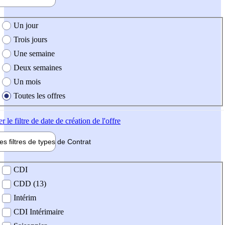
e création de l'offre
Un jour
Trois jours
Une semaine
Deux semaines
Un mois
Toutes les offres
er
le filtre de date de création de l'offre
les filtres de types de
Contrat
de contrat
CDI
CDD (13)
Intérim
CDI Intérimaire