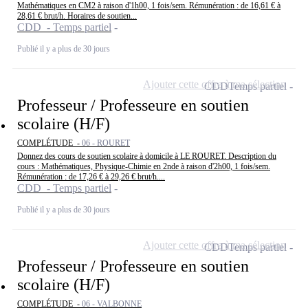
Mathématiques en CM2 à raison d'1h00, 1 fois/sem. Rémunération : de 16,61 € à
28,61 € brut/h. Horaires de soutien...
CDD - Temps partiel
Publié il y a plus de 30 jours
Ajouter cette offre à ma sélection
CDD
Temps partiel
Professeur / Professeure en soutien
scolaire (H/F)
COMPLÉTUDE -
06 - ROURET
Donnez des cours de soutien scolaire à domicile à LE ROURET. Description du
cours : Mathématiques, Physique-Chimie en 2nde à raison d'2h00, 1 fois/sem.
Rémunération : de 17,26 € à 29,26 € brut/h....
CDD - Temps partiel
Publié il y a plus de 30 jours
Ajouter cette offre à ma sélection
CDD
Temps partiel
Professeur / Professeure en soutien
scolaire (H/F)
COMPLÉTUDE -
06 - VALBONNE