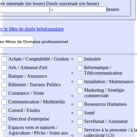
ée minimale (en heure)
Durée maximale (en heure)
heures
er
le filtre de durée hebdomadaire
les filtres de
Domaine pro
fessionnel
ne professionel
Achats / Comptabilité / Gestion
Industrie
Arts / Artisanat d'art
Informatique /
Télécommunication
Banque / Assurance
Installation / Maintenance
Bâtiment / Travaux Publics
Marketing / Stratégie
Commerce / Vente
commerciale
Communication / Multimédia
Ressources Humaines
Conseil / Etudes
Santé
Direction d'entreprise
Secrétariat / Assistanat
Espaces verts et naturels /
Services à la personne / à l
Agriculture / Pêche / Soins aux
collectivité (13)