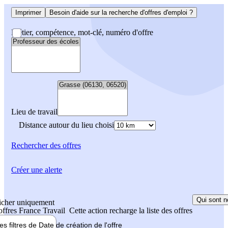
Imprimer
Besoin d'aide sur la recherche d'offres d'emploi ?
Métier, compétence, mot-clé, numéro d'offre
Lieu de travail
Distance autour du lieu choisi
Rechercher
des offres
Créer une alerte
Qui sont n
icher uniquement
 offres France Travail
Cette action recharge la liste des offres
les filtres de
Date de création
de l'offre