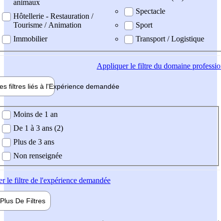
animaux
Spectacle
Hôtellerie - Restauration /
Tourisme / Animation
Sport
Immobilier
Transport / Logistique
Appliquer
le filtre du domaine professi
es filtres liés à l'
Expérience
demandée
ience demandée
Moins de 1 an
De 1 à 3 ans (2)
Plus de 3 ans
Non renseignée
er
le filtre de l'expérience demandée
Plus De
Filtres