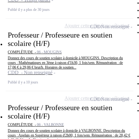
Publié il y a plus de 30 jours
Ajouter cette offre à ma sélection
CDD
Non renseigné
Professeur / Professeure en soutien
scolaire (H/F)
COMPLÉTUDE -
06 - MOUGINS
Donnez des cours de soutien scolaire à domicile à MOUGINS. Description du
cours : Mathématiques en 3ème à raison d'1h30, 1 fois/sem. Rémunération : de
17,06 € à 29,06 € brut/h. Horaires de soutien...
CDD - Non renseigné
Publié il y a 10 jours
Ajouter cette offre à ma sélection
CDD
Non renseigné
Professeur / Professeure en soutien
scolaire (H/F)
COMPLÉTUDE -
06 - VALBONNE
Donnez des cours de soutien scolaire à domicile à VALBONNE. Description du
cours : Anglais en Supérieur à raison d'2h00, 1 fois/sem. Rémunération : de 28,42 €