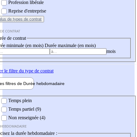
Profession libérale
Reprise d'entreprise
plus
de types de contrat
 DE CONTRAT
ée de contrat
ée minimale (en mois)
Durée maximale (en mois)
mois
er
le filtre du type de contrat
les filtres de
Durée hebdo
madaire
 hebdomadaire
Temps plein
Temps partiel (9)
Non renseignée (4)
 HEBDOMADAIRE
cisez la durée hebdomadaire :