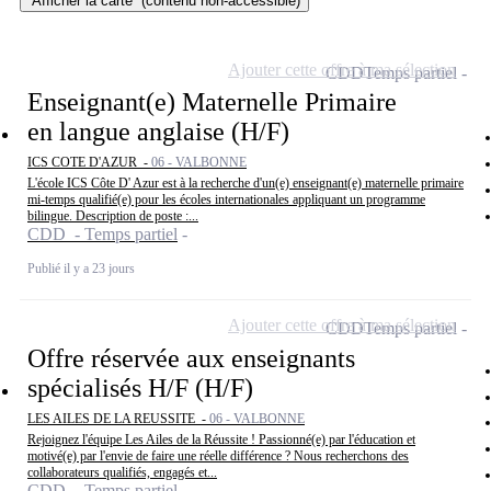
Afficher la carte
(contenu non-accessible)
Ajouter cette offre à ma sélection
CDD
Temps partiel
Enseignant(e) Maternelle Primaire
en langue anglaise (H/F)
ICS COTE D'AZUR -
06 - VALBONNE
L'école ICS Côte D' Azur est à la recherche d'un(e) enseignant(e) maternelle primaire
mi-temps qualifié(e) pour les écoles internationales appliquant un programme
bilingue. Description de poste :...
CDD - Temps partiel
Publié il y a 23 jours
Ajouter cette offre à ma sélection
CDD
Temps partiel
Offre réservée aux enseignants
spécialisés H/F (H/F)
LES AILES DE LA REUSSITE -
06 - VALBONNE
Rejoignez l'équipe Les Ailes de la Réussite ! Passionné(e) par l'éducation et
motivé(e) par l'envie de faire une réelle différence ? Nous recherchons des
collaborateurs qualifiés, engagés et...
CDD - Temps partiel