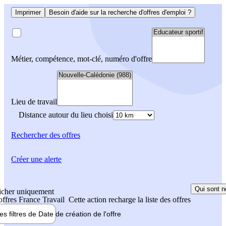
Imprimer
Besoin d'aide sur la recherche d'offres d'emploi ?
Métier, compétence, mot-clé, numéro d'offre
Lieu de travail
Distance autour du lieu choisi
Rechercher
des offres
Créer une alerte
Qui sont n
icher uniquement
 offres France Travail
Cette action recharge la liste des offres
les filtres de
Date de création
de l'offre