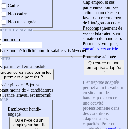
Cap emploi et ses
Cadre
partenaires pour ses
actions concrètes en
Non cadre
faveur du recrutement,
Non renseignée
de l’intégration et de
l’accompagnement de
IRE BRUT MINIMUM
ses collaborateurs en
situation de handicap.
re minimum
Pour en savoir plus,
consultez cet article
.
ssez une périodicité pour le salaire saisi
Entreprise adaptée
NITÉS
Qu'est-ce qu'une
z parmi les 1ers à postuler
entreprise adaptée
?
urquoi serez-vous parmi les
premiers à postuler ?
L'entreprise adaptée
es de plus de 15 jours,
permet à un travailleur
tant moins de 4 candidatures
en situation de
t France Travail est informé)
handicap d'exercer
ICAP
une activité
professionnelle dans
Employeur handi-
des conditions
engagé
adaptées à ses
Qu'est-ce qu'un
capacités. Pour en
employeur handi-
savoir plus,
consultez