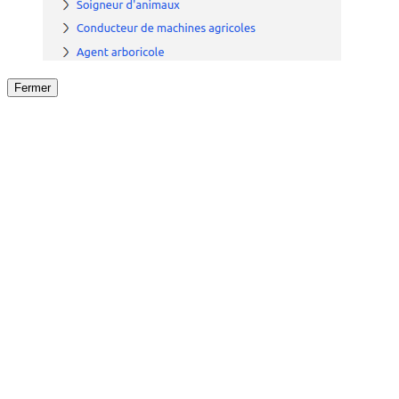
Fermer
Fermer
le détail de l'offre
/
Offre
sur
Offre précéden