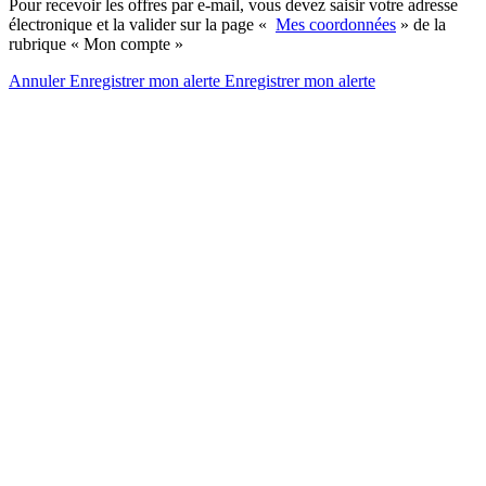
Pour recevoir les offres par e-mail, vous devez saisir votre adresse
électronique et la valider sur la page «
Mes coordonnées
» de la
rubrique « Mon compte »
Annuler
Enregistrer mon alerte
Enregistrer
mon alerte