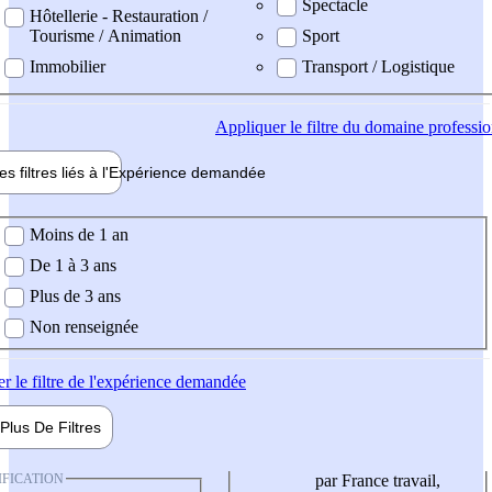
Spectacle
Hôtellerie - Restauration /
Tourisme / Animation
Sport
Immobilier
Transport / Logistique
Appliquer
le filtre du domaine professi
es filtres liés à l'
Expérience
demandée
ience demandée
Moins de 1 an
De 1 à 3 ans
Plus de 3 ans
Non renseignée
er
le filtre de l'expérience demandée
Plus De
Filtres
IFICATION
par France travail,