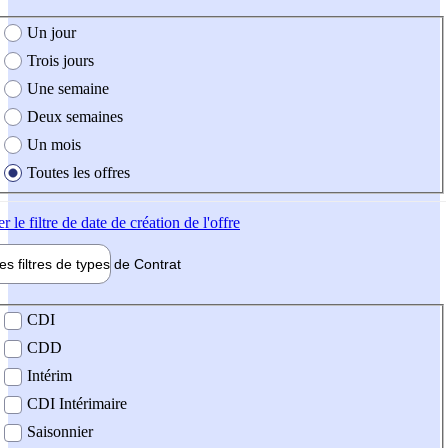
e création de l'offre
Un jour
Trois jours
Une semaine
Deux semaines
Un mois
Toutes les offres
er
le filtre de date de création de l'offre
les filtres de types de
Contrat
de contrat
CDI
CDD
Intérim
CDI Intérimaire
Saisonnier