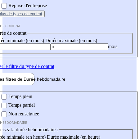
Reprise d'entreprise
plus
de types de contrat
 DE CONTRAT
ée de contrat
ée minimale (en mois)
Durée maximale (en mois)
mois
er
le filtre du type de contrat
les filtres de
Durée hebdo
madaire
 hebdomadaire
Temps plein
Temps partiel
Non renseignée
 HEBDOMADAIRE
cisez la durée hebdomadaire :
ée minimale (en heure)
Durée maximale (en heure)