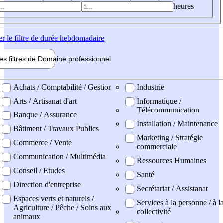
heures
er
le filtre de durée hebdomadaire
les filtres de
Domaine pro
fessionnel
ne professionel
Achats / Comptabilité / Gestion
Industrie
Arts / Artisanat d'art
Informatique /
Télécommunication
Banque / Assurance
Installation / Maintenance
Bâtiment / Travaux Publics
Marketing / Stratégie
Commerce / Vente
commerciale
Communication / Multimédia
Ressources Humaines
Conseil / Etudes
Santé
Direction d'entreprise
Secrétariat / Assistanat
Espaces verts et naturels /
Services à la personne / à l
Agriculture / Pêche / Soins aux
collectivité
animaux