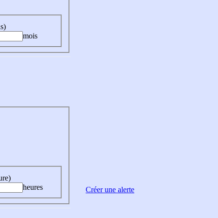
s)
mois
ure)
heures
Créer une alerte