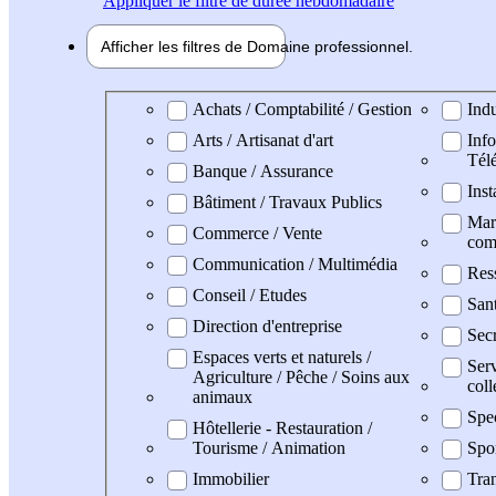
Appliquer
le filtre de durée hebdomadaire
Afficher les filtres de
Domaine pro
fessionnel
Domaine professionel
Achats / Comptabilité / Gestion
Indu
Arts / Artisanat d'art
Info
Tél
Banque / Assurance
Inst
Bâtiment / Travaux Publics
Mark
Commerce / Vente
com
Communication / Multimédia
Res
Conseil / Etudes
San
Direction d'entreprise
Secr
Espaces verts et naturels /
Serv
Agriculture / Pêche / Soins aux
coll
animaux
Spe
Hôtellerie - Restauration /
Tourisme / Animation
Spo
Immobilier
Tran