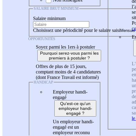
de
l
SALAIRE BRUT MINIMUM
se
si
Salaire minimum
Po
co
Choisissez une périodicité pour le salaire saisi
En
OPPORTUNITÉS
Soyez parmi les 1ers à postuler
Pourquoi serez-vous parmi les
premiers à postuler ?
L'
Offres de plus de 15 jours,
pe
comptant moins de 4 candidatures
en
(dont France Travail est informé)
ha
HANDICAP
un
pr
Employeur handi-
de
engagé
ad
Qu'est-ce qu'un
ca
employeur handi-
sa
engagé ?
le
Un employeur handi-
engagé est un
employeur reconnu