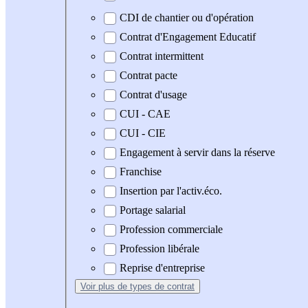
CDI de chantier ou d'opération
Contrat d'Engagement Educatif
Contrat intermittent
Contrat pacte
Contrat d'usage
CUI - CAE
CUI - CIE
Engagement à servir dans la réserve
Franchise
Insertion par l'activ.éco.
Portage salarial
Profession commerciale
Profession libérale
Reprise d'entreprise
Voir plus
de types de contrat