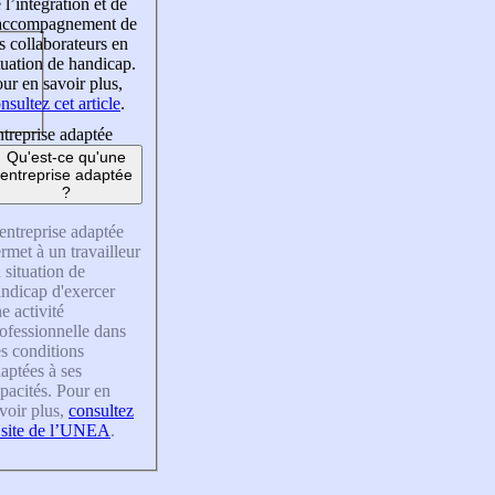
 l’intégration et de
’accompagnement de
s collaborateurs en
tuation de handicap.
ur en savoir plus,
nsultez cet article
.
treprise adaptée
Qu'est-ce qu'une
entreprise adaptée
?
entreprise adaptée
rmet à un travailleur
 situation de
ndicap d'exercer
e activité
ofessionnelle dans
s conditions
aptées à ses
pacités. Pour en
voir plus,
consultez
 site de l’UNEA
.