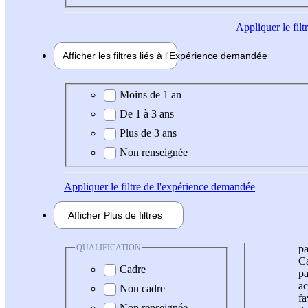
Appliquer
le fil
Afficher les filtres liés à l'
Expérience
demandée
Expérience demandée
Moins de 1 an
De 1 à 3 ans
Plus de 3 ans
Non renseignée
Appliquer
le filtre de l'expérience demandée
Afficher
Plus de
filtres
QUALIFICATION
pa
Ca
Cadre
pa
ac
Non cadre
fa
Non renseignée