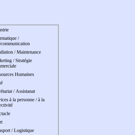
strie
rmatique /
écommunication
allation / Maintenance
eting / Stratégie
merciale
sources Humaines
té
étariat / Assistanat
ices à la personne / à la
ectivité
ctacle
rt
sport / Logistique