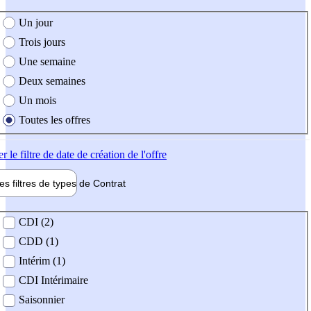
e création de l'offre
Un jour
Trois jours
Une semaine
Deux semaines
Un mois
Toutes les offres
er
le filtre de date de création de l'offre
les filtres de types de
Contrat
de contrat
CDI (2)
CDD (1)
Intérim (1)
CDI Intérimaire
Saisonnier