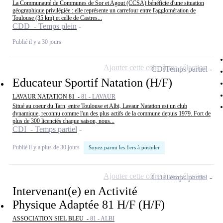
La Communauté de Communes de Sor et Agout (CCSA) bénéficie d'une situation
géographique privilégiée : elle représente un carrefour entre l'agglomération de
Toulouse (35 km) et celle de Castres...
CDD - Temps plein
Publié il y a 30 jours
Ajouter cette offre à ma sélection
CDI
Temps partiel
Educateur Sportif Natation (H/F)
LAVAUR NATATION 81 -
81 - LAVAUR
Situé au coeur du Tarn, entre Toulouse et Albi, Lavaur Natation est un club
dynamique, reconnu comme l'un des plus actifs de la commune depuis 1979. Fort de
plus de 300 licenciés chaque saison, nous...
CDI - Temps partiel
Publié il y a plus de 30 jours
Soyez parmi les 1ers à postuler
Ajouter cette offre à ma sélection
CDI
Temps partiel
Intervenant(e) en Activité
Physique Adaptée 81 H/F (H/F)
ASSOCIATION SIEL BLEU -
81 - ALBI