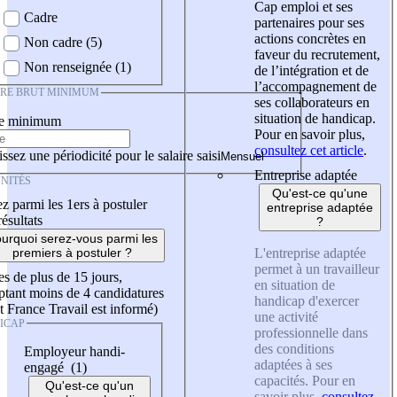
Cap emploi et ses
Cadre
partenaires pour ses
actions concrètes en
Non cadre (5)
faveur du recrutement,
Non renseignée (1)
de l’intégration et de
l’accompagnement de
IRE BRUT MINIMUM
ses collaborateurs en
situation de handicap.
re minimum
Pour en savoir plus,
consultez cet article
.
ssez une périodicité pour le salaire saisi
Entreprise adaptée
NITÉS
Qu'est-ce qu'une
z parmi les 1ers à postuler
entreprise adaptée
résultats
?
urquoi serez-vous parmi les
L'entreprise adaptée
premiers à postuler ?
permet à un travailleur
es de plus de 15 jours,
en situation de
tant moins de 4 candidatures
handicap d'exercer
t France Travail est informé)
une activité
ICAP
professionnelle dans
des conditions
Employeur handi-
adaptées à ses
engagé (1)
capacités. Pour en
Qu'est-ce qu'un
savoir plus,
consultez