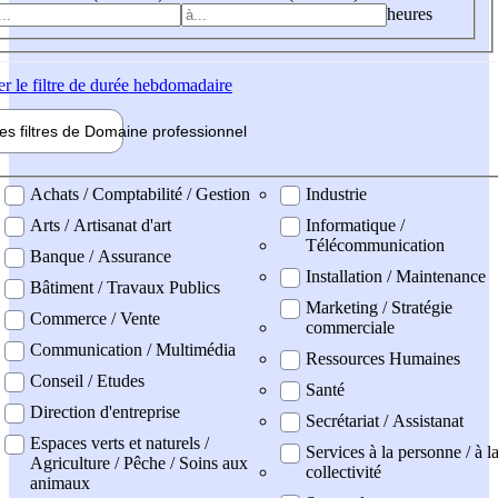
heures
er
le filtre de durée hebdomadaire
les filtres de
Domaine pro
fessionnel
ne professionel
Achats / Comptabilité / Gestion
Industrie
Arts / Artisanat d'art
Informatique /
Télécommunication
Banque / Assurance
Installation / Maintenance
Bâtiment / Travaux Publics
Marketing / Stratégie
Commerce / Vente
commerciale
Communication / Multimédia
Ressources Humaines
Conseil / Etudes
Santé
Direction d'entreprise
Secrétariat / Assistanat
Espaces verts et naturels /
Services à la personne / à l
Agriculture / Pêche / Soins aux
collectivité
animaux