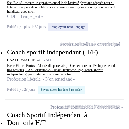
Siel Bleu 81 recrute un.e professionnel.le de l'activité physique adaptée pour : -
Intervenir auprès d'un public varié (personnes âgées, diabétiques, en situation de
handicap, avec une...
CDI - Temps partiel
Publié il y a plus de 30 jours
Employeur handi-engagé
Ajouter cette offre à ma sélection
Profession libérale
Non renseigné
Coach sportif indépendant (H/F)
CAZ FORMATION -
81 - ALBI
Basic-Fit Les Portes - Albi (Salle partenaire) Dans le cadre du développement de
nos activités, CAZ Formation & Conseil recherche un(e) coach sportif
indépendant(e) pour intervenir au sein de notre...
Profession libérale - Non renseigné
Publié il y a 23 jours
Soyez parmi les 1ers à postuler
Ajouter cette offre à ma sélection
Profession commerciale
Non renseigné
Coach Sportif Indépendant à
Domicile H/F