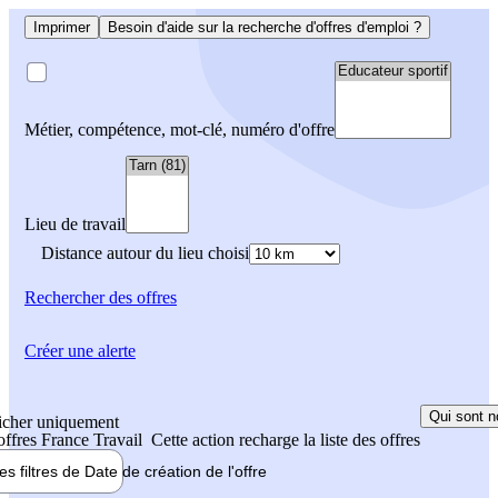
Imprimer
Besoin d'aide sur la recherche d'offres d'emploi ?
Métier, compétence, mot-clé, numéro d'offre
Lieu de travail
Distance autour du lieu choisi
Rechercher
des offres
Créer une alerte
Qui sont n
icher uniquement
 offres France Travail
Cette action recharge la liste des offres
les filtres de
Date de création
de l'offre