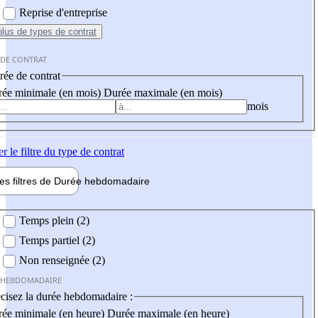
Reprise d'entreprise
plus
de types de contrat
 DE CONTRAT
ée de contrat
ée minimale (en mois)
Durée maximale (en mois)
mois
er
le filtre du type de contrat
les filtres de
Durée hebdo
madaire
 hebdomadaire
Temps plein (2)
Temps partiel (2)
Non renseignée (2)
 HEBDOMADAIRE
cisez la durée hebdomadaire :
ée minimale (en heure)
Durée maximale (en heure)