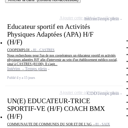
Ajouter cette offre à ma sélection
Intérim
Temps plein
Educateur sportif en Activités
Physiques Adaptées (APA) H/F
(H/F)
COOPEMPLOI -
81 - CASTRES
Nous recherchons pour l'un de nos coopérateurs un éducateur sportif en activités
physiques adaptées H/F afin d'intervenir au sein d'un établissement médico-social,
situé à CASTRES (81100). Il s'agit...
Intérim - Temps plein
Publié il y a 15 jours
Ajouter cette offre à ma sélection
CDD
Temps plein
UN(E) EDUCATEUR-TRICE
SPORTIF-VE (H/F) COACH BMX
(H/F)
COMMUNAUTE DE COMMUNES DU SOR ET DE L'AG -
81 - SAIX