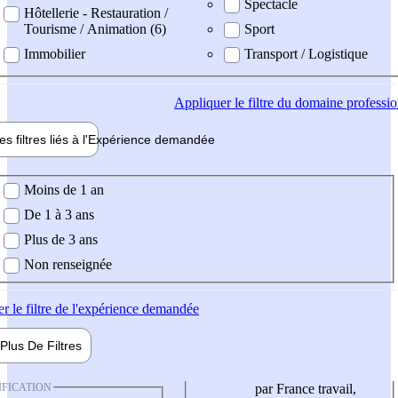
Spectacle
Hôtellerie - Restauration /
Tourisme / Animation (6)
Sport
Immobilier
Transport / Logistique
Appliquer
le filtre du domaine professi
es filtres liés à l'
Expérience
demandée
ience demandée
Moins de 1 an
De 1 à 3 ans
Plus de 3 ans
Non renseignée
er
le filtre de l'expérience demandée
Plus De
Filtres
IFICATION
par France travail,