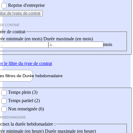
Reprise d'entreprise
plus
de types de contrat
 DE CONTRAT
ée de contrat
ée minimale (en mois)
Durée maximale (en mois)
mois
er
le filtre du type de contrat
les filtres de
Durée hebdo
madaire
 hebdomadaire
Temps plein (3)
Temps partiel (2)
Non renseignée (6)
 HEBDOMADAIRE
cisez la durée hebdomadaire :
ée minimale (en heure)
Durée maximale (en heure)