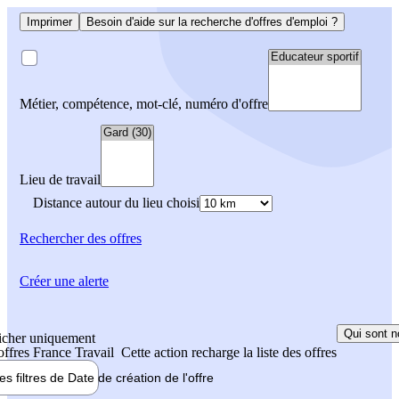
Imprimer
Besoin d'aide sur la recherche d'offres d'emploi ?
Métier, compétence, mot-clé, numéro d'offre
Lieu de travail
Distance autour du lieu choisi
Rechercher
des offres
Créer une alerte
Qui sont n
icher uniquement
 offres France Travail
Cette action recharge la liste des offres
les filtres de
Date de création
de l'offre