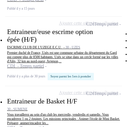
Publié il y a 15 jours
Ajouter cette offre à ma sélection
CDI
Temps partiel
Entraineur/euse escrime option
épée (H/F)
ESCRIME CLUB DE L'UZEGE E.C.U. -
30 - UZES
Premier duché de France, Uzès est une commune urbaine du département du Gard
qui compte plus de 8500 habitants. Uzès se situe dans un cercle formé par les villes
d'Alès, 32 km au nord-ouest, Avignon,...
CDI - Temps partiel
Publié il y a plus de 30 jours
Soyez parmi les 1ers à postuler
Ajouter cette offre à ma sélection
CDI
Temps partiel
Entraineur de Basket H/F
30 - SUMENE
Vous travaillerez au sein d'un club les mercredis, vendredis et samedis. Vous
encadrerez 1 ou 2 équipes. Les missions principales : Animer l'école de Mini Basket.
Préparer, animer/encadrer les...