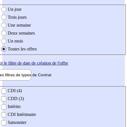
e création de l'offre
Un jour
Trois jours
Une semaine
Deux semaines
Un mois
Toutes les offres
er
le filtre de date de création de l'offre
les filtres de types de
Contrat
de contrat
CDI (4)
CDD (3)
Intérim
CDI Intérimaire
Saisonnier