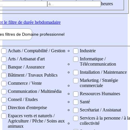
heures
er
le filtre de durée hebdomadaire
les filtres de
Domaine pro
fessionnel
ne professionel
Achats / Comptabilité / Gestion
Industrie
Arts / Artisanat d'art
Informatique /
Télécommunication
Banque / Assurance
Installation / Maintenance
Bâtiment / Travaux Publics
Marketing / Stratégie
Commerce / Vente
commerciale
Communication / Multimédia
Ressources Humaines
Conseil / Etudes
Santé
Direction d'entreprise
Secrétariat / Assistanat
Espaces verts et naturels /
Services à la personne / à l
Agriculture / Pêche / Soins aux
collectivité
animaux