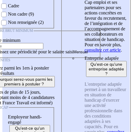
Cap emploi et ses
Cadre
partenaires pour ses
actions concrètes en
Non cadre (9)
faveur du recrutement,
Non renseignée (2)
de l’intégration et de
l’accompagnement de
IRE BRUT MINIMUM
ses collaborateurs en
situation de handicap.
re minimum
Pour en savoir plus,
consultez cet article
.
ssez une périodicité pour le salaire saisi
Entreprise adaptée
NITÉS
Qu'est-ce qu'une
z parmi les 1ers à postuler
entreprise adaptée
résultats
?
urquoi serez-vous parmi les
L'entreprise adaptée
premiers à postuler ?
permet à un travailleur
es de plus de 15 jours,
en situation de
tant moins de 4 candidatures
handicap d'exercer
t France Travail est informé)
une activité
ICAP
professionnelle dans
des conditions
Employeur handi-
adaptées à ses
engagé
capacités. Pour en
Qu'est-ce qu'un
savoir plus,
consultez