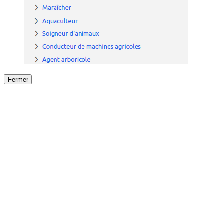
Fermer
Fermer
le détail de l'offre
/
Offre
sur
Offre précéden