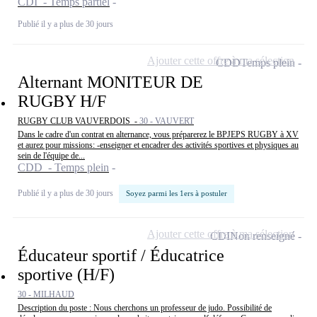
CDI - Temps partiel
Publié il y a plus de 30 jours
Ajouter cette offre à ma sélection
CDD
Temps plein
Alternant MONITEUR DE
RUGBY H/F
RUGBY CLUB VAUVERDOIS -
30 - VAUVERT
Dans le cadre d'un contrat en alternance, vous préparerez le BPJEPS RUGBY à XV
et aurez pour missions: -enseigner et encadrer des activités sportives et physiques au
sein de l'équipe de...
CDD - Temps plein
Publié il y a plus de 30 jours
Soyez parmi les 1ers à postuler
Ajouter cette offre à ma sélection
CDI
Non renseigné
Éducateur sportif / Éducatrice
sportive (H/F)
30 - MILHAUD
Description du poste : Nous cherchons un professeur de judo. Possibilité de