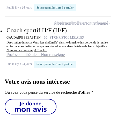
Publié il y a 24 jours
Soyez parmi les 1ers à postuler
Ajouter cette offre à ma sélection
Profession libérale
Non renseigné
Coach sportif H/F (H/F)
GAUDAIRE SEBASTIEN -
30 - ST CHRISTOL LEZ ALES
Description du poste Vous êtes diplômé(e) dans le domaine du sport et de la remise
en forme et souhaitez accompagner des adhérents dans l'atteinte de leurs objectifs ?
Nous recherchons un(e) Coach...
Profession libérale - Non renseigné
Publié il y a 24 jours
Soyez parmi les 1ers à postuler
Votre avis nous intéresse
Qu'avez-vous pensé du service de recherche d'offres ?