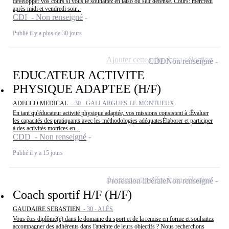
développer vos cours si vous le souhaitez en taiso ou self défense. Cours: mercredi
après midi et vendredi soir...
CDI - Non renseigné
Publié il y a plus de 30 jours
Ajouter cette offre à ma sélection
CDD
Non renseigné
EDUCATEUR ACTIVITE
PHYSIQUE ADAPTEE (H/F)
ADECCO MEDICAL -
30 - GALLARGUES-LE-MONTUEUX
En tant qu'éducateur activité physique adaptée, vos missions consistent à :Évaluer
les capacités des pratiquants avec les méthodologies adéquatesÉlaborer et participer
à des activités motrices en...
CDD - Non renseigné
Publié il y a 15 jours
Ajouter cette offre à ma sélection
Profession libérale
Non renseigné
Coach sportif H/F (H/F)
GAUDAIRE SEBASTIEN -
30 - ALÈS
Vous êtes diplômé(e) dans le domaine du sport et de la remise en forme et souhaitez
accompagner des adhérents dans l'atteinte de leurs objectifs ? Nous recherchons