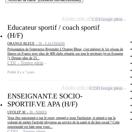
Ajouter cette offre à ma sélection
CDI
Temps plein
Educateur sportif / coach sportif
(H/F)
ORANGE BLEUE -
30 - CALVISSON
Présentation de l'entreprise Rejoindre L'Orange Bleue, c'est intégrer le 1er réseau de
fitness en France avec plus de 400 clubs répartis sur tout le territoire (et en Espagne
!). Depuis plus de 25...
CDI - Temps plein
Publié il y a 7 jours
Ajouter cette offre à ma sélection
CDD
Temps plein
ENSEIGNANT.E SOCIO-
SPORTIF.VE APA (H/F)
UFOLEP 30 -
30 - NIMES
Vous êtes passionné-e par le sport, engagé-e pour l'inclusion, et animé-e par la
volonté de mettre l'activité physique au service de la santé et du lien social ? Cette
opportunité est faite pour vous...
CDD - Temps plein