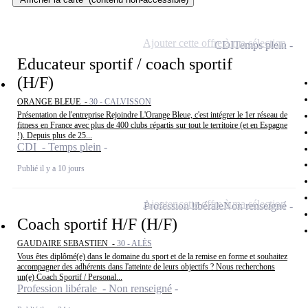
Ajouter cette offre à ma sélection
CDI
Temps plein
Educateur sportif / coach sportif
(H/F)
ORANGE BLEUE -
30 - CALVISSON
Présentation de l'entreprise Rejoindre L'Orange Bleue, c'est intégrer le 1er réseau de
fitness en France avec plus de 400 clubs répartis sur tout le territoire (et en Espagne
!). Depuis plus de 25...
CDI - Temps plein
Publié il y a 10 jours
Ajouter cette offre à ma sélection
Profession libérale
Non renseigné
Coach sportif H/F (H/F)
GAUDAIRE SEBASTIEN -
30 - ALÈS
Vous êtes diplômé(e) dans le domaine du sport et de la remise en forme et souhaitez
accompagner des adhérents dans l'atteinte de leurs objectifs ? Nous recherchons
un(e) Coach Sportif / Personal...
Profession libérale - Non renseigné