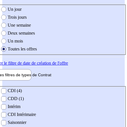
e création de l'offre
Un jour
Trois jours
Une semaine
Deux semaines
Un mois
Toutes les offres
er
le filtre de date de création de l'offre
les filtres de types de
Contrat
de contrat
CDI (4)
CDD (1)
Intérim
CDI Intérimaire
Saisonnier