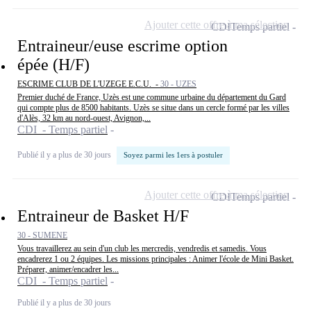
Ajouter cette offre à ma sélection
CDI
Temps partiel
Entraineur/euse escrime option
épée (H/F)
ESCRIME CLUB DE L'UZEGE E.C.U. -
30 - UZES
Premier duché de France, Uzès est une commune urbaine du département du Gard
qui compte plus de 8500 habitants. Uzès se situe dans un cercle formé par les villes
d'Alès, 32 km au nord-ouest, Avignon,...
CDI - Temps partiel
Publié il y a plus de 30 jours
Soyez parmi les 1ers à postuler
Ajouter cette offre à ma sélection
CDI
Temps partiel
Entraineur de Basket H/F
30 - SUMENE
Vous travaillerez au sein d'un club les mercredis, vendredis et samedis. Vous
encadrerez 1 ou 2 équipes. Les missions principales : Animer l'école de Mini Basket.
Préparer, animer/encadrer les...
CDI - Temps partiel
Publié il y a plus de 30 jours