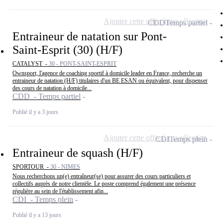
Ajouter cette offre à ma sélection
CDD
Temps partiel
Entraineur de natation sur Pont-
Saint-Esprit (30) (H/F)
CATALYST -
30 - PONT-SAINT-ESPRIT
Ownsport, l'agence de coaching sportif à domicile leader en France, recherche un
entraineur de natation (H/F) titulaires d'un BE ESAN ou équivalent, pour dispenser
des cours de natation à domicile...
CDD - Temps partiel
Publié il y a 3 jours
Ajouter cette offre à ma sélection
CDI
Temps plein
Entraineur de squash (H/F)
SPORTOUR -
30 - NIMES
Nous recherchons un(e) entraîneur(se) pour assurer des cours particuliers et
collectifs auprès de notre clientèle. Le poste comprend également une présence
régulière au sein de l'établissement afin...
CDI - Temps plein
Publié il y a 13 jours