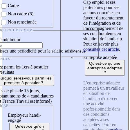
Cap emploi et ses
Cadre
partenaires pour ses
actions concrètes en
Non cadre (8)
faveur du recrutement,
Non renseignée
de l’intégration et de
l’accompagnement de
IRE BRUT MINIMUM
ses collaborateurs en
situation de handicap.
re minimum
Pour en savoir plus,
consultez cet article
.
ssez une périodicité pour le salaire saisi
Entreprise adaptée
NITÉS
Qu'est-ce qu'une
z parmi les 1ers à postuler
entreprise adaptée
résultats
?
urquoi serez-vous parmi les
L'entreprise adaptée
premiers à postuler ?
permet à un travailleur
es de plus de 15 jours,
en situation de
tant moins de 4 candidatures
handicap d'exercer
t France Travail est informé)
une activité
ICAP
professionnelle dans
des conditions
Employeur handi-
adaptées à ses
engagé
capacités. Pour en
Qu'est-ce qu'un
savoir plus,
consultez