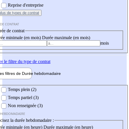
Reprise d'entreprise
plus
de types de contrat
 DE CONTRAT
ée de contrat
ée minimale (en mois)
Durée maximale (en mois)
mois
er
le filtre du type de contrat
les filtres de
Durée hebdo
madaire
 hebdomadaire
Temps plein (2)
Temps partiel (3)
Non renseignée (3)
 HEBDOMADAIRE
cisez la durée hebdomadaire :
ée minimale (en heure)
Durée maximale (en heure)