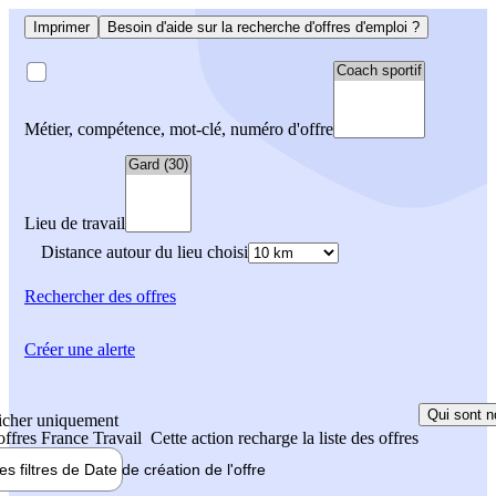
Imprimer
Besoin d'aide sur la recherche d'offres d'emploi ?
Métier, compétence, mot-clé, numéro d'offre
Lieu de travail
Distance autour du lieu choisi
Rechercher
des offres
Créer une alerte
Qui sont n
icher uniquement
 offres France Travail
Cette action recharge la liste des offres
les filtres de
Date de création
de l'offre