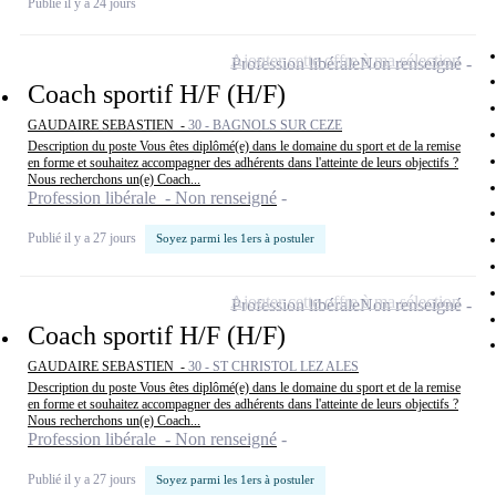
Publié il y a 24 jours
Ajouter cette offre à ma sélection
Profession libérale
Non renseigné
Coach sportif H/F (H/F)
GAUDAIRE SEBASTIEN -
30 - BAGNOLS SUR CEZE
Description du poste Vous êtes diplômé(e) dans le domaine du sport et de la remise
en forme et souhaitez accompagner des adhérents dans l'atteinte de leurs objectifs ?
Nous recherchons un(e) Coach...
Profession libérale - Non renseigné
Publié il y a 27 jours
Soyez parmi les 1ers à postuler
Ajouter cette offre à ma sélection
Profession libérale
Non renseigné
Coach sportif H/F (H/F)
GAUDAIRE SEBASTIEN -
30 - ST CHRISTOL LEZ ALES
Description du poste Vous êtes diplômé(e) dans le domaine du sport et de la remise
en forme et souhaitez accompagner des adhérents dans l'atteinte de leurs objectifs ?
Nous recherchons un(e) Coach...
Profession libérale - Non renseigné
Publié il y a 27 jours
Soyez parmi les 1ers à postuler