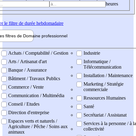
heures
er
le filtre de durée hebdomadaire
les filtres de
Domaine pro
fessionnel
ne professionel
Achats / Comptabilité / Gestion
Industrie
Arts / Artisanat d'art
Informatique /
Télécommunication
Banque / Assurance
Installation / Maintenance
Bâtiment / Travaux Publics
Marketing / Stratégie
Commerce / Vente
commerciale
Communication / Multimédia
Ressources Humaines
Conseil / Etudes
Santé
Direction d'entreprise
Secrétariat / Assistanat
Espaces verts et naturels /
Services à la personne / à l
Agriculture / Pêche / Soins aux
collectivité
animaux