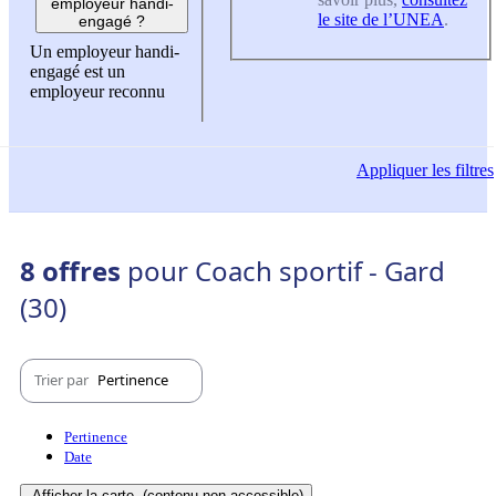
employeur handi-
le site de l’UNEA
.
engagé ?
Un employeur handi-
engagé est un
employeur reconnu
Appliquer
les filtres
8 offres
pour Coach sportif - Gard
(30)
Trier par
Pertinence
Pertinence
Date
Afficher la carte
(contenu non-accessible)