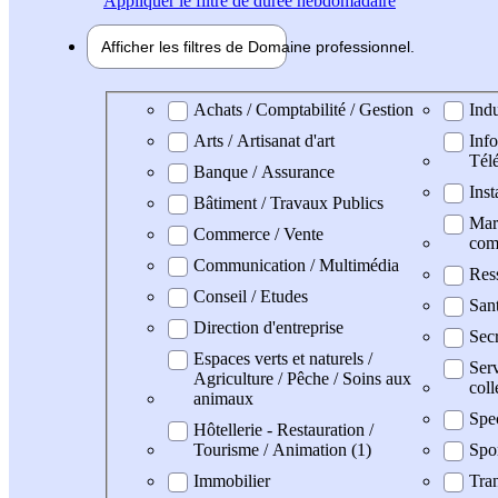
Appliquer
le filtre de durée hebdomadaire
Afficher les filtres de
Domaine pro
fessionnel
Domaine professionel
Achats / Comptabilité / Gestion
Indu
Arts / Artisanat d'art
Info
Tél
Banque / Assurance
Inst
Bâtiment / Travaux Publics
Mark
Commerce / Vente
com
Communication / Multimédia
Res
Conseil / Etudes
San
Direction d'entreprise
Secr
Espaces verts et naturels /
Serv
Agriculture / Pêche / Soins aux
coll
animaux
Spe
Hôtellerie - Restauration /
Tourisme / Animation (1)
Spo
Immobilier
Tran