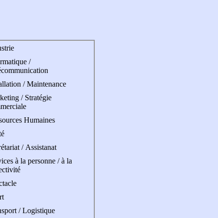
strie
rmatique /
écommunication
allation / Maintenance
eting / Stratégie
merciale
sources Humaines
té
étariat / Assistanat
ices à la personne / à la
ectivité
ctacle
rt
sport / Logistique