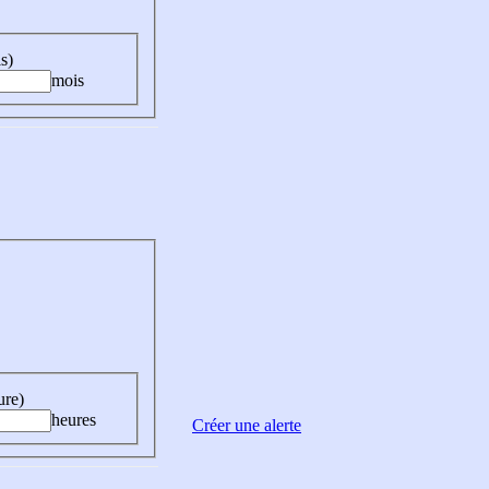
s)
mois
ure)
heures
Créer une alerte