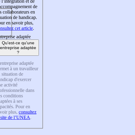
 l’intégration et de
’accompagnement de
s collaborateurs en
tuation de handicap.
ur en savoir plus,
nsultez cet article
.
treprise adaptée
Qu'est-ce qu'une
entreprise adaptée
?
entreprise adaptée
rmet à un travailleur
 situation de
ndicap d'exercer
e activité
ofessionnelle dans
s conditions
aptées à ses
pacités. Pour en
voir plus,
consultez
 site de l’UNEA
.