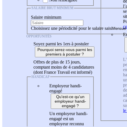
de
l
SALAIRE BRUT MINIMUM
se
si
Salaire minimum
Po
co
Choisissez une périodicité pour le salaire saisi
En
OPPORTUNITÉS
Soyez parmi les 1ers à postuler
Pourquoi serez-vous parmi les
premiers à postuler ?
L'
Offres de plus de 15 jours,
pe
comptant moins de 4 candidatures
en
(dont France Travail est informé)
ha
HANDICAP
un
pr
Employeur handi-
de
engagé
ad
Qu'est-ce qu'un
ca
employeur handi-
sa
engagé ?
le
Un employeur handi-
engagé est un
employeur reconnu