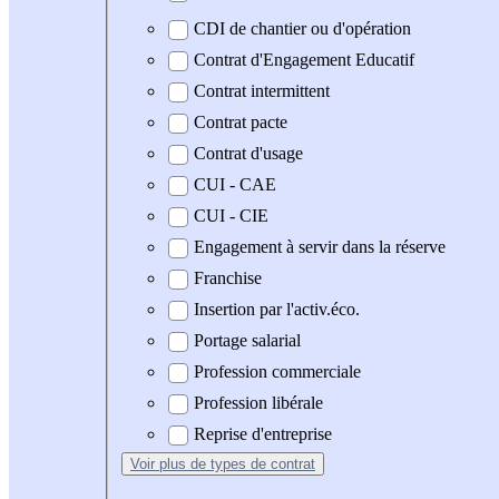
CDI de chantier ou d'opération
Contrat d'Engagement Educatif
Contrat intermittent
Contrat pacte
Contrat d'usage
CUI - CAE
CUI - CIE
Engagement à servir dans la réserve
Franchise
Insertion par l'activ.éco.
Portage salarial
Profession commerciale
Profession libérale
Reprise d'entreprise
Voir plus
de types de contrat