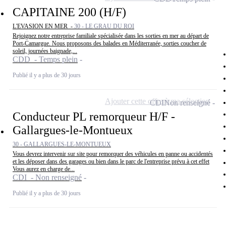
CAPITAINE 200 (H/F)
L'EVASION EN MER -
30 - LE GRAU DU ROI
Rejoignez notre entreprise familiale spécialisée dans les sorties en mer au départ de
Port-Camargue. Nous proposons des balades en Méditerranée, sorties coucher de
soleil, journées baignade,...
CDD - Temps plein
Publié il y a plus de 30 jours
Ajouter cette offre à ma sélection
CDI
Non renseigné
Conducteur PL remorqueur H/F -
Gallargues-le-Montueux
30 - GALLARGUES-LE-MONTUEUX
Vous devrez intervenir sur site pour remorquer des véhicules en panne ou accidentés
et les déposer dans des garages ou bien dans le parc de l'entreprise prévu à cet effet
Vous aurez en charge de...
CDI - Non renseigné
Publié il y a plus de 30 jours