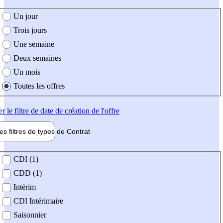
e création de l'offre
Un jour
Trois jours
Une semaine
Deux semaines
Un mois
Toutes les offres
er
le filtre de date de création de l'offre
les filtres de types de
Contrat
de contrat
CDI (1)
CDD (1)
Intérim
CDI Intérimaire
Saisonnier