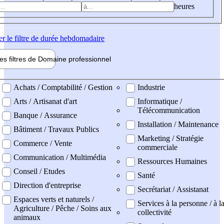
heures
er
le filtre de durée hebdomadaire
les filtres de
Domaine pro
fessionnel
ne professionel
Achats / Comptabilité / Gestion
Industrie
Arts / Artisanat d'art
Informatique /
Télécommunication
Banque / Assurance
Installation / Maintenance
Bâtiment / Travaux Publics
Marketing / Stratégie
Commerce / Vente
commerciale
Communication / Multimédia
Ressources Humaines
Conseil / Etudes
Santé
Direction d'entreprise
Secrétariat / Assistanat
Espaces verts et naturels /
Services à la personne / à l
Agriculture / Pêche / Soins aux
collectivité
animaux