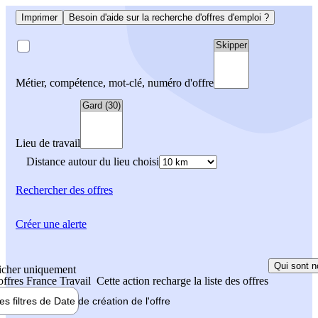
Imprimer
Besoin d'aide sur la recherche d'offres d'emploi ?
Métier, compétence, mot-clé, numéro d'offre
Lieu de travail
Distance autour du lieu choisi
Rechercher
des offres
Créer une alerte
Qui sont n
icher uniquement
 offres France Travail
Cette action recharge la liste des offres
les filtres de
Date de création
de l'offre