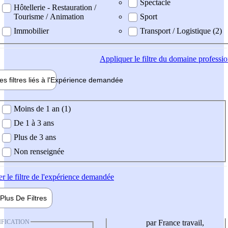
Spectacle
Hôtellerie - Restauration /
Tourisme / Animation
Sport
Immobilier
Transport / Logistique (2)
Appliquer
le filtre du domaine professi
es filtres liés à l'
Expérience
demandée
ience demandée
Moins de 1 an (1)
De 1 à 3 ans
Plus de 3 ans
Non renseignée
er
le filtre de l'expérience demandée
Plus De
Filtres
IFICATION
par France travail,