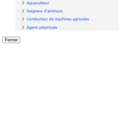
Fermer
Fermer
le détail de l'offre
/
Offre
sur
Offre précéden