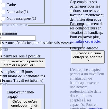
Cap emploi et ses
Cadre
partenaires pour ses
actions concrètes en
Non cadre (1)
faveur du recrutement,
Non renseignée (1)
de l’intégration et de
l’accompagnement de
IRE BRUT MINIMUM
ses collaborateurs en
situation de handicap.
re minimum
Pour en savoir plus,
consultez cet article
.
ssez une périodicité pour le salaire saisi
Entreprise adaptée
NITÉS
Qu'est-ce qu'une
z parmi les 1ers à postuler
entreprise adaptée
?
urquoi serez-vous parmi les
premiers à postuler ?
L'entreprise adaptée
es de plus de 15 jours,
permet à un travailleur
tant moins de 4 candidatures
en situation de
t France Travail est informé)
handicap d'exercer
ICAP
une activité
professionnelle dans
Employeur handi-
des conditions
engagé
adaptées à ses
Qu'est-ce qu'un
capacités. Pour en
employeur handi-
savoir plus,
consultez