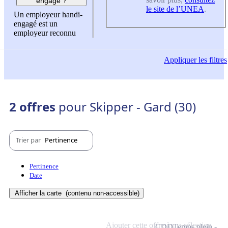
engagé ?
le site de l’UNEA
.
Un employeur handi-
engagé est un
employeur reconnu
Appliquer
les filtres
2 offres
pour Skipper - Gard (30)
Trier par
Pertinence
Pertinence
Date
Afficher la carte
(contenu non-accessible)
Ajouter cette offre à ma sélection
CDD
Temps plein