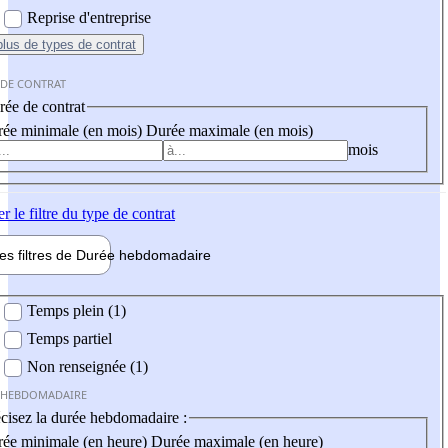
Reprise d'entreprise
plus
de types de contrat
 DE CONTRAT
ée de contrat
ée minimale (en mois)
Durée maximale (en mois)
mois
er
le filtre du type de contrat
les filtres de
Durée hebdo
madaire
 hebdomadaire
Temps plein (1)
Temps partiel
Non renseignée (1)
 HEBDOMADAIRE
cisez la durée hebdomadaire :
ée minimale (en heure)
Durée maximale (en heure)