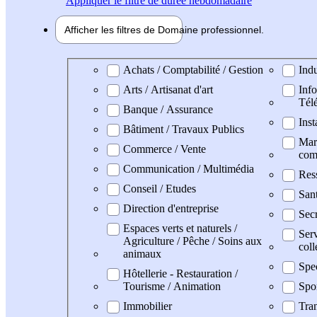
Appliquer
le filtre de durée hebdomadaire
Afficher les filtres de
Domaine pro
fessionnel
Domaine professionel
Achats / Comptabilité / Gestion
Indu
Arts / Artisanat d'art
Info
Tél
Banque / Assurance
Inst
Bâtiment / Travaux Publics
Mark
Commerce / Vente
com
Communication / Multimédia
Res
Conseil / Etudes
San
Direction d'entreprise
Secr
Espaces verts et naturels /
Serv
Agriculture / Pêche / Soins aux
coll
animaux
Spe
Hôtellerie - Restauration /
Tourisme / Animation
Spo
Immobilier
Tran