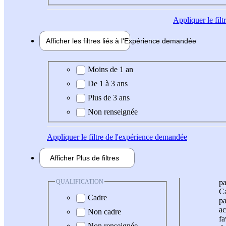
Appliquer
le fil
Afficher les filtres liés à l'
Expérience
demandée
Expérience demandée
Moins de 1 an
De 1 à 3 ans
Plus de 3 ans
Non renseignée
Appliquer
le filtre de l'expérience demandée
Afficher
Plus de
filtres
QUALIFICATION
pa
Ca
Cadre
pa
ac
Non cadre
fa
Non renseignée