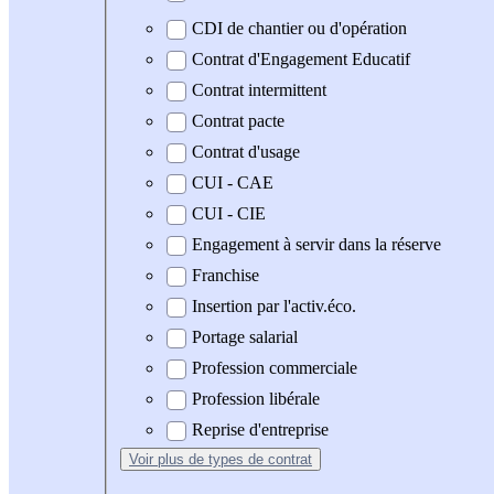
CDI de chantier ou d'opération
Contrat d'Engagement Educatif
Contrat intermittent
Contrat pacte
Contrat d'usage
CUI - CAE
CUI - CIE
Engagement à servir dans la réserve
Franchise
Insertion par l'activ.éco.
Portage salarial
Profession commerciale
Profession libérale
Reprise d'entreprise
Voir plus
de types de contrat