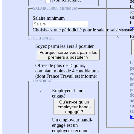
de
l
SALAIRE BRUT MINIMUM
se
si
Salaire minimum
Po
co
Choisissez une périodicité pour le salaire saisi
En
OPPORTUNITÉS
Soyez parmi les 1ers à postuler
Pourquoi serez-vous parmi les
premiers à postuler ?
L'
Offres de plus de 15 jours,
pe
comptant moins de 4 candidatures
en
(dont France Travail est informé)
ha
HANDICAP
un
pr
Employeur handi-
de
engagé
ad
Qu'est-ce qu'un
ca
employeur handi-
sa
engagé ?
le
Un employeur handi-
engagé est un
employeur reconnu