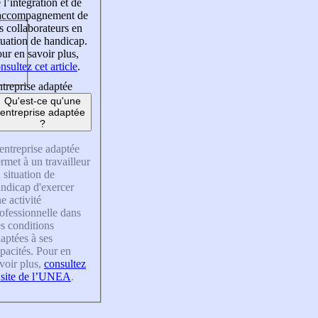
 l’intégration et de
’accompagnement de
s collaborateurs en
tuation de handicap.
ur en savoir plus,
nsultez cet article
.
treprise adaptée
Qu'est-ce qu'une
entreprise adaptée
?
entreprise adaptée
rmet à un travailleur
 situation de
ndicap d'exercer
e activité
ofessionnelle dans
s conditions
aptées à ses
pacités. Pour en
voir plus,
consultez
 site de l’UNEA
.