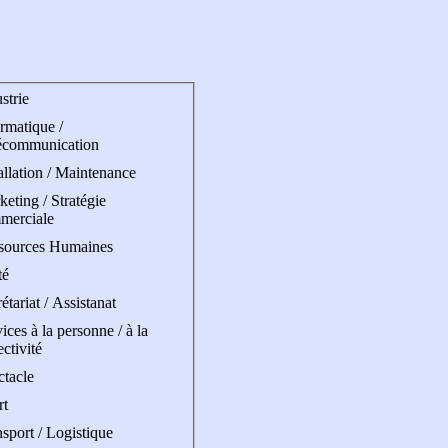
strie
rmatique /
écommunication
allation / Maintenance
eting / Stratégie
merciale
sources Humaines
té
étariat / Assistanat
ices à la personne / à la
ectivité
ctacle
rt
sport / Logistique