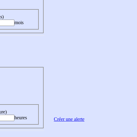
s)
mois
ure)
heures
Créer une alerte