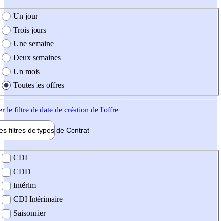
e création de l'offre
Un jour
Trois jours
Une semaine
Deux semaines
Un mois
Toutes les offres
er
le filtre de date de création de l'offre
les filtres de types de
Contrat
de contrat
CDI
CDD
Intérim
CDI Intérimaire
Saisonnier