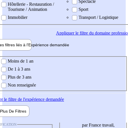
Spectacle
Hôtellerie - Restauration /
Tourisme / Animation
Sport
Immobilier
Transport / Logistique
Appliquer
le filtre du domaine professi
es filtres liés à l'
Expérience
demandée
ience demandée
Moins de 1 an
De 1 à 3 ans
Plus de 3 ans
Non renseignée
er
le filtre de l'expérience demandée
Plus De
Filtres
IFICATION
par France travail,