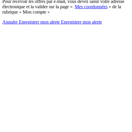
Pour recevoir les offres par e-mail, vous devez saisir votre adresse
électronique et la valider sur la page «
Mes coordonnées
» de la
rubrique « Mon compte »
Annuler
Enregistrer mon alerte
Enregistrer
mon alerte