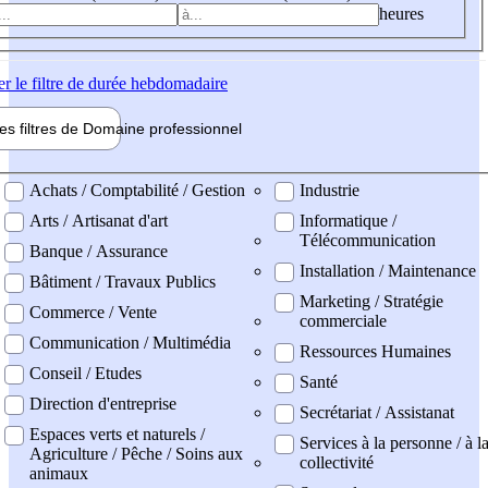
heures
er
le filtre de durée hebdomadaire
les filtres de
Domaine pro
fessionnel
ne professionel
Achats / Comptabilité / Gestion
Industrie
Arts / Artisanat d'art
Informatique /
Télécommunication
Banque / Assurance
Installation / Maintenance
Bâtiment / Travaux Publics
Marketing / Stratégie
Commerce / Vente
commerciale
Communication / Multimédia
Ressources Humaines
Conseil / Etudes
Santé
Direction d'entreprise
Secrétariat / Assistanat
Espaces verts et naturels /
Services à la personne / à l
Agriculture / Pêche / Soins aux
collectivité
animaux