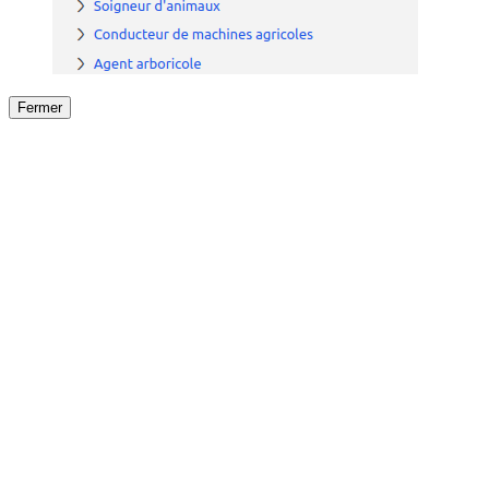
Fermer
Fermer
le détail de l'offre
/
Offre
sur
Offre précéden