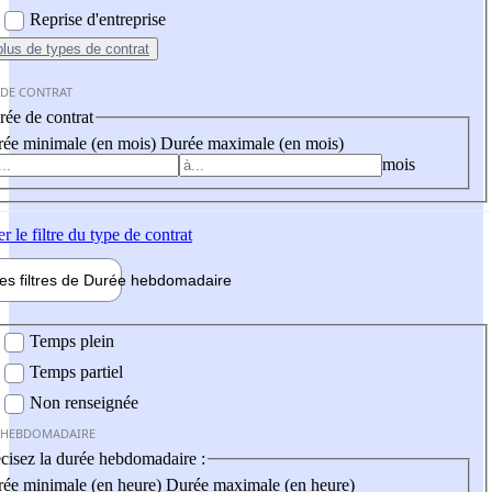
Reprise d'entreprise
plus
de types de contrat
 DE CONTRAT
ée de contrat
ée minimale (en mois)
Durée maximale (en mois)
mois
er
le filtre du type de contrat
les filtres de
Durée hebdo
madaire
 hebdomadaire
Temps plein
Temps partiel
Non renseignée
 HEBDOMADAIRE
cisez la durée hebdomadaire :
ée minimale (en heure)
Durée maximale (en heure)