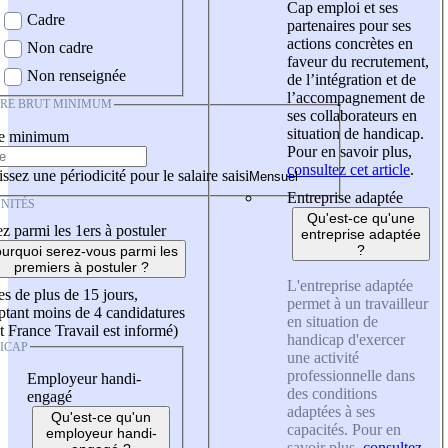
Cap emploi et ses
Cadre
partenaires pour ses
actions concrètes en
Non cadre
faveur du recrutement,
Non renseignée
de l’intégration et de
l’accompagnement de
IRE BRUT MINIMUM
ses collaborateurs en
situation de handicap.
re minimum
Pour en savoir plus,
consultez cet article
.
ssez une périodicité pour le salaire saisi
Entreprise adaptée
NITÉS
Qu'est-ce qu'une
z parmi les 1ers à postuler
entreprise adaptée
?
urquoi serez-vous parmi les
premiers à postuler ?
L'entreprise adaptée
es de plus de 15 jours,
permet à un travailleur
tant moins de 4 candidatures
en situation de
t France Travail est informé)
handicap d'exercer
ICAP
une activité
professionnelle dans
Employeur handi-
des conditions
engagé
adaptées à ses
Qu'est-ce qu'un
capacités. Pour en
employeur handi-
savoir plus,
consultez