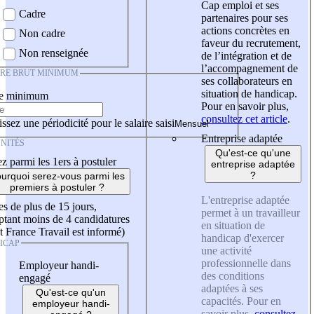
Cap emploi et ses
Cadre
partenaires pour ses
actions concrètes en
Non cadre
faveur du recrutement,
Non renseignée
de l’intégration et de
l’accompagnement de
IRE BRUT MINIMUM
ses collaborateurs en
situation de handicap.
re minimum
Pour en savoir plus,
consultez cet article
.
ssez une périodicité pour le salaire saisi
Entreprise adaptée
NITÉS
Qu'est-ce qu'une
z parmi les 1ers à postuler
entreprise adaptée
?
urquoi serez-vous parmi les
premiers à postuler ?
L'entreprise adaptée
es de plus de 15 jours,
permet à un travailleur
tant moins de 4 candidatures
en situation de
t France Travail est informé)
handicap d'exercer
ICAP
une activité
professionnelle dans
Employeur handi-
des conditions
engagé
adaptées à ses
Qu'est-ce qu'un
capacités. Pour en
employeur handi-
savoir plus,
consultez