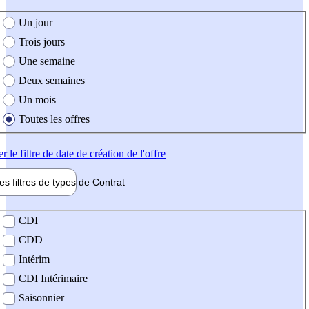
e création de l'offre
Un jour
Trois jours
Une semaine
Deux semaines
Un mois
Toutes les offres
er
le filtre de date de création de l'offre
les filtres de types de
Contrat
de contrat
CDI
CDD
Intérim
CDI Intérimaire
Saisonnier