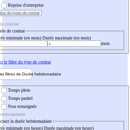
Reprise d'entreprise
plus
de types de contrat
 DE CONTRAT
ée de contrat
ée minimale (en mois)
Durée maximale (en mois)
mois
er
le filtre du type de contrat
les filtres de
Durée hebdo
madaire
 hebdomadaire
Temps plein
Temps partiel
Non renseignée
 HEBDOMADAIRE
cisez la durée hebdomadaire :
ée minimale (en heure)
Durée maximale (en heure)