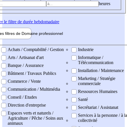
heures
er
le filtre de durée hebdomadaire
les filtres de
Domaine pro
fessionnel
ne professionel
Achats / Comptabilité / Gestion
Industrie
Arts / Artisanat d'art
Informatique /
Télécommunication
Banque / Assurance
Installation / Maintenance
Bâtiment / Travaux Publics
Marketing / Stratégie
Commerce / Vente
commerciale
Communication / Multimédia
Ressources Humaines
Conseil / Etudes
Santé
Direction d'entreprise
Secrétariat / Assistanat
Espaces verts et naturels /
Services à la personne / à l
Agriculture / Pêche / Soins aux
collectivité
animaux