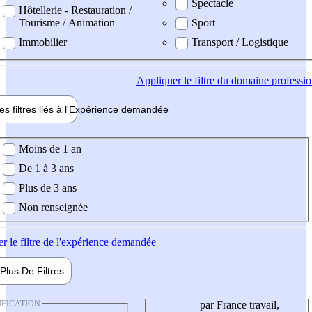
Spectacle
Hôtellerie - Restauration /
Tourisme / Animation
Sport
Immobilier
Transport / Logistique
Appliquer
le filtre du domaine professi
es filtres liés à l'
Expérience
demandée
ience demandée
Moins de 1 an
De 1 à 3 ans
Plus de 3 ans
Non renseignée
er
le filtre de l'expérience demandée
Plus De
Filtres
IFICATION
par France travail,