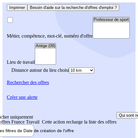
Imprimer
Besoin d'aide sur la recherche d'offres d'emploi ?
Métier, compétence, mot-clé, numéro d'offre
Lieu de travail
Distance autour du lieu choisi
Rechercher
des offres
Créer une alerte
Qui sont n
icher uniquement
 offres France Travail
Cette action recharge la liste des offres
les filtres de
Date de création
de l'offre