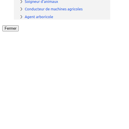
Fermer
Fermer
le détail de l'offre
/
Offre
sur
Offre précéden