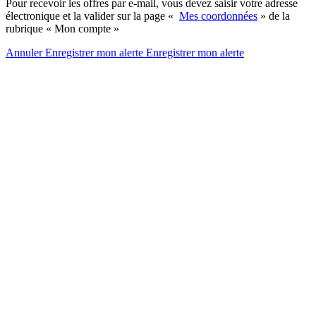
Pour recevoir les offres par e-mail, vous devez saisir votre adresse
électronique et la valider sur la page «
Mes coordonnées
» de la
rubrique « Mon compte »
Annuler
Enregistrer mon alerte
Enregistrer
mon alerte