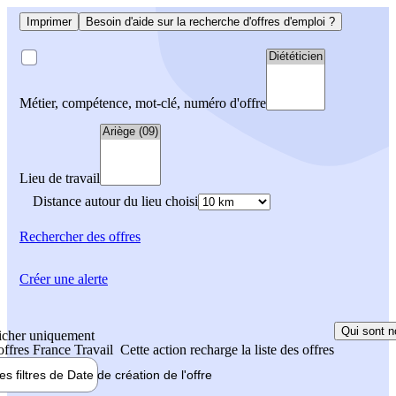
Imprimer
Besoin d'aide sur la recherche d'offres d'emploi ?
Métier, compétence, mot-clé, numéro d'offre
Lieu de travail
Distance autour du lieu choisi
Rechercher
des offres
Créer une alerte
Qui sont n
icher uniquement
 offres France Travail
Cette action recharge la liste des offres
les filtres de
Date de création
de l'offre