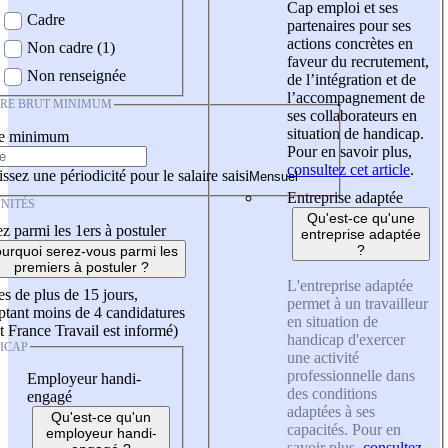
Cap emploi et ses
Cadre
partenaires pour ses
actions concrètes en
Non cadre (1)
faveur du recrutement,
Non renseignée
de l’intégration et de
l’accompagnement de
IRE BRUT MINIMUM
ses collaborateurs en
situation de handicap.
re minimum
Pour en savoir plus,
consultez cet article
.
ssez une périodicité pour le salaire saisi
Entreprise adaptée
NITÉS
Qu'est-ce qu'une
z parmi les 1ers à postuler
entreprise adaptée
?
urquoi serez-vous parmi les
premiers à postuler ?
L'entreprise adaptée
es de plus de 15 jours,
permet à un travailleur
tant moins de 4 candidatures
en situation de
t France Travail est informé)
handicap d'exercer
ICAP
une activité
professionnelle dans
Employeur handi-
des conditions
engagé
adaptées à ses
Qu'est-ce qu'un
capacités. Pour en
employeur handi-
savoir plus,
consultez