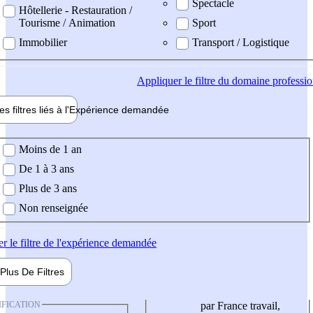
Spectacle
Hôtellerie - Restauration /
Tourisme / Animation
Sport
Immobilier
Transport / Logistique
Appliquer
le filtre du domaine professi
es filtres liés à l'
Expérience
demandée
ience demandée
Moins de 1 an
De 1 à 3 ans
Plus de 3 ans
Non renseignée
er
le filtre de l'expérience demandée
Plus De
Filtres
IFICATION
par France travail,