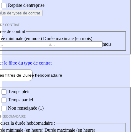
Reprise d'entreprise
plus
de types de contrat
 DE CONTRAT
ée de contrat
ée minimale (en mois)
Durée maximale (en mois)
mois
er
le filtre du type de contrat
les filtres de
Durée hebdo
madaire
 hebdomadaire
Temps plein
Temps partiel
Non renseignée (1)
 HEBDOMADAIRE
cisez la durée hebdomadaire :
ée minimale (en heure)
Durée maximale (en heure)