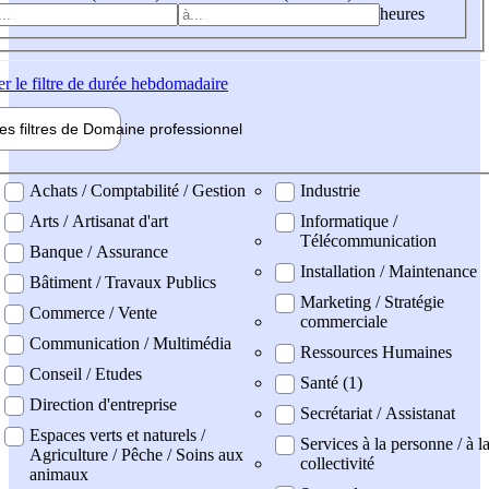
heures
er
le filtre de durée hebdomadaire
les filtres de
Domaine pro
fessionnel
ne professionel
Achats / Comptabilité / Gestion
Industrie
Arts / Artisanat d'art
Informatique /
Télécommunication
Banque / Assurance
Installation / Maintenance
Bâtiment / Travaux Publics
Marketing / Stratégie
Commerce / Vente
commerciale
Communication / Multimédia
Ressources Humaines
Conseil / Etudes
Santé (1)
Direction d'entreprise
Secrétariat / Assistanat
Espaces verts et naturels /
Services à la personne / à l
Agriculture / Pêche / Soins aux
collectivité
animaux