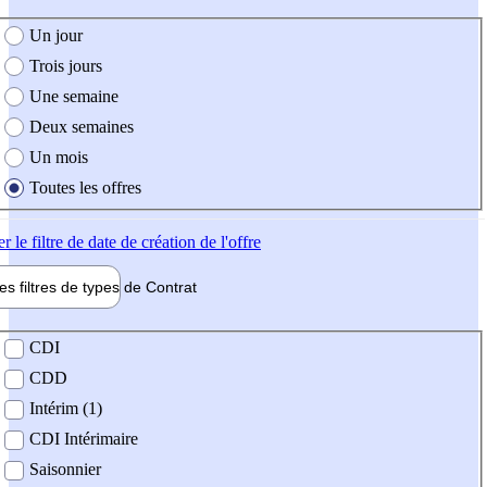
e création de l'offre
Un jour
Trois jours
Une semaine
Deux semaines
Un mois
Toutes les offres
er
le filtre de date de création de l'offre
les filtres de types de
Contrat
de contrat
CDI
CDD
Intérim (1)
CDI Intérimaire
Saisonnier