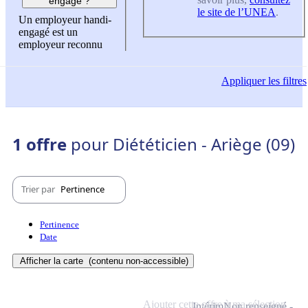
engagé ?
le site de l’UNEA
.
Un employeur handi-
engagé est un
employeur reconnu
Appliquer
les filtres
1 offre
pour Diététicien - Ariège (09)
Trier par
Pertinence
Pertinence
Date
Afficher la carte
(contenu non-accessible)
Ajouter cette offre à ma sélection
Intérim
Non renseigné