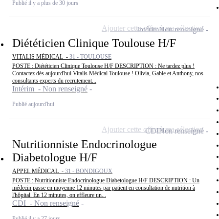
Publié il y a plus de 30 jours
Ajouter cette offre à ma sélection
Intérim
Non renseigné
Diététicien Clinique Toulouse H/F
VITALIS MÉDICAL -
31 - TOULOUSE
POSTE : Diététicien Clinique Toulouse H/F DESCRIPTION : Ne tardez plus !
Contactez dès aujourd'hui Vitalis Médical Toulouse ! Olivia, Gabie et Anthony, nos
consultants experts du recrutement...
Intérim - Non renseigné
Publié aujourd'hui
Ajouter cette offre à ma sélection
CDI
Non renseigné
Nutritionniste Endocrinologue
Diabetologue H/F
APPEL MÉDICAL -
31 - BONDIGOUX
POSTE : Nutritionniste Endocrinologue Diabetologue H/F DESCRIPTION : Un
médecin passe en moyenne 12 minutes par patient en consultation de nutrition à
l'hôpital. En 12 minutes, on effleure un...
CDI - Non renseigné
Publié il y a 27 jours