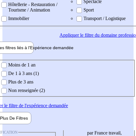
Spectacle
Hôtellerie - Restauration /
Tourisme / Animation
Sport
Immobilier
Transport / Logistique
Appliquer
le filtre du domaine professi
es filtres liés à l'
Expérience
demandée
ience demandée
Moins de 1 an
De 1 à 3 ans (1)
Plus de 3 ans
Non renseignée (2)
er
le filtre de l'expérience demandée
Plus De
Filtres
IFICATION
par France travail,