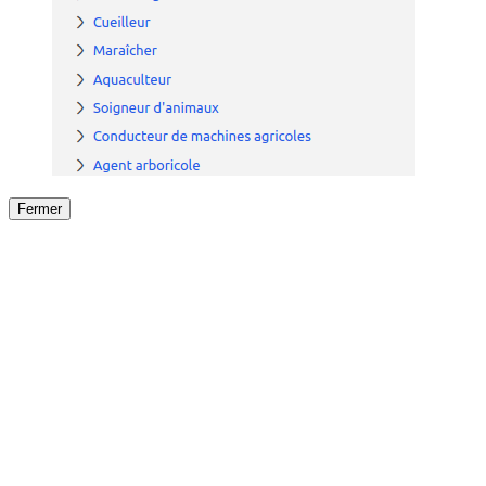
Fermer
Fermer
le détail de l'offre
/
Offre
sur
Offre précéden