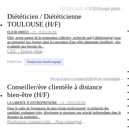
Ajouter cette offre à ma sélection
CDI
Temps plein
Diététicien / Diététicienne
TOULOUSE (H/F)
ELIOR 000653 -
31 - TOULOUSE
Elior, acteur majeur de la restauration collective, recherche un(e) diététicien(ne) pour
accompagner nos équipes dans la conception d'une offre alimentaire équilibrée, sûre
et adaptée aux besoins de...
CDI - Temps plein
Publié hier
Employeur handi-engagé
Ajouter cette offre à ma sélection
Profession commerciale
Non renseigné
Conseiller/ère clientèle à distance
bien-être (H/F)
LA LIBERTE D ENTREPRENDRE -
31 - TOULOUSE
Dans le cadre de l'expansion de mon réseau professionnel, je recherche des
candidats souhaitant créer, développer et structurer une activité indépendante dans le
domaine du marketing...
Profession commerciale - Non renseigné