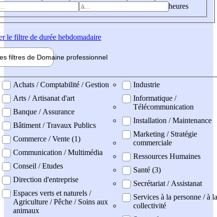
heures
er
le filtre de durée hebdomadaire
les filtres de
Domaine pro
fessionnel
ne professionel
Achats / Comptabilité / Gestion
Industrie
Arts / Artisanat d'art
Informatique /
Télécommunication
Banque / Assurance
Installation / Maintenance
Bâtiment / Travaux Publics
Marketing / Stratégie
Commerce / Vente (1)
commerciale
Communication / Multimédia
Ressources Humaines
Conseil / Etudes
Santé (3)
Direction d'entreprise
Secrétariat / Assistanat
Espaces verts et naturels /
Services à la personne / à l
Agriculture / Pêche / Soins aux
collectivité
animaux