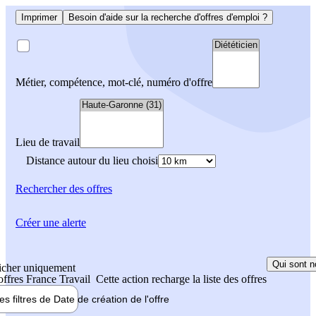
Imprimer
Besoin d'aide sur la recherche d'offres d'emploi ?
Métier, compétence, mot-clé, numéro d'offre
Lieu de travail
Distance autour du lieu choisi
Rechercher
des offres
Créer une alerte
Qui sont n
icher uniquement
 offres France Travail
Cette action recharge la liste des offres
les filtres de
Date de création
de l'offre