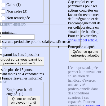
Cap emploi et ses
Cadre (1)
partenaires pour ses
actions concrètes en
Non cadre (3)
faveur du recrutement,
Non renseignée
de l’intégration et de
l’accompagnement de
IRE BRUT MINIMUM
ses collaborateurs en
situation de handicap.
re minimum
Pour en savoir plus,
consultez cet article
.
ssez une périodicité pour le salaire saisi
Entreprise adaptée
NITÉS
Qu'est-ce qu'une
z parmi les 1ers à postuler
entreprise adaptée
?
urquoi serez-vous parmi les
premiers à postuler ?
L'entreprise adaptée
es de plus de 15 jours,
permet à un travailleur
tant moins de 4 candidatures
en situation de
t France Travail est informé)
handicap d'exercer
ICAP
une activité
professionnelle dans
Employeur handi-
des conditions
engagé (1)
adaptées à ses
Qu'est-ce qu'un
capacités. Pour en
employeur handi-
savoir plus,
consultez