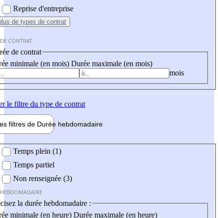
Reprise d'entreprise
plus
de types de contrat
 DE CONTRAT
ée de contrat
ée minimale (en mois)
Durée maximale (en mois)
mois
er
le filtre du type de contrat
les filtres de
Durée hebdo
madaire
 hebdomadaire
Temps plein (1)
Temps partiel
Non renseignée (3)
 HEBDOMADAIRE
cisez la durée hebdomadaire :
ée minimale (en heure)
Durée maximale (en heure)