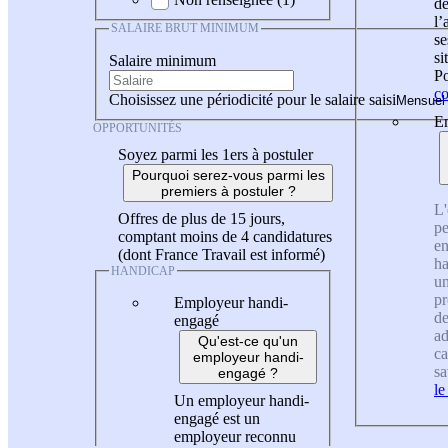
de
l
SALAIRE BRUT MINIMUM
se
si
Salaire minimum
Po
co
Choisissez une périodicité pour le salaire saisi
En
OPPORTUNITÉS
Soyez parmi les 1ers à postuler
Pourquoi serez-vous parmi les
premiers à postuler ?
L'
Offres de plus de 15 jours,
pe
comptant moins de 4 candidatures
en
(dont France Travail est informé)
ha
HANDICAP
un
pr
Employeur handi-
de
engagé
ad
Qu'est-ce qu'un
ca
employeur handi-
sa
engagé ?
le
Un employeur handi-
engagé est un
employeur reconnu