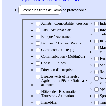
Appliquer
le filtre de durée hebdomadaire
Afficher les filtres de
Domaine pro
fessionnel
Domaine professionel
Achats / Comptabilité / Gestion
Indu
Arts / Artisanat d'art
Info
Tél
Banque / Assurance
Inst
Bâtiment / Travaux Publics
Mark
Commerce / Vente (1)
com
Communication / Multimédia
Res
Conseil / Etudes
Sant
Direction d'entreprise
Secr
Espaces verts et naturels /
Serv
Agriculture / Pêche / Soins aux
coll
animaux
Spe
Hôtellerie - Restauration /
Tourisme / Animation
Spo
Immobilier
Tran