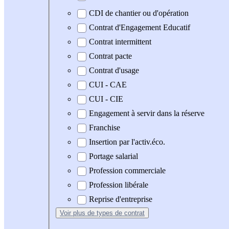
CDI de chantier ou d'opération
Contrat d'Engagement Educatif
Contrat intermittent
Contrat pacte
Contrat d'usage
CUI - CAE
CUI - CIE
Engagement à servir dans la réserve
Franchise
Insertion par l'activ.éco.
Portage salarial
Profession commerciale
Profession libérale
Reprise d'entreprise
Voir plus
de types de contrat