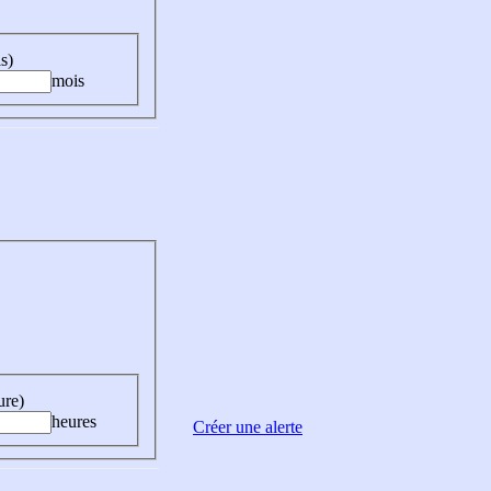
s)
mois
ure)
heures
Créer une alerte