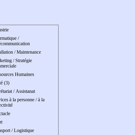
strie
rmatique /
écommunication
allation / Maintenance
eting / Stratégie
merciale
sources Humaines
é (3)
étariat / Assistanat
ices à la personne / à la
ectivité
ctacle
rt
sport / Logistique