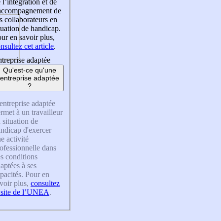
 l’intégration et de
’accompagnement de
s collaborateurs en
tuation de handicap.
ur en savoir plus,
nsultez cet article
.
treprise adaptée
Qu'est-ce qu'une
entreprise adaptée
?
entreprise adaptée
rmet à un travailleur
 situation de
ndicap d'exercer
e activité
ofessionnelle dans
s conditions
aptées à ses
pacités. Pour en
voir plus,
consultez
 site de l’UNEA
.