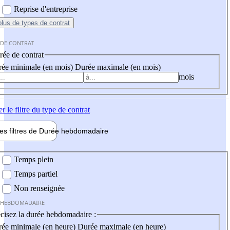
Reprise d'entreprise
plus
de types de contrat
 DE CONTRAT
ée de contrat
ée minimale (en mois)
Durée maximale (en mois)
mois
er
le filtre du type de contrat
les filtres de
Durée hebdo
madaire
 hebdomadaire
Temps plein
Temps partiel
Non renseignée
 HEBDOMADAIRE
cisez la durée hebdomadaire :
ée minimale (en heure)
Durée maximale (en heure)