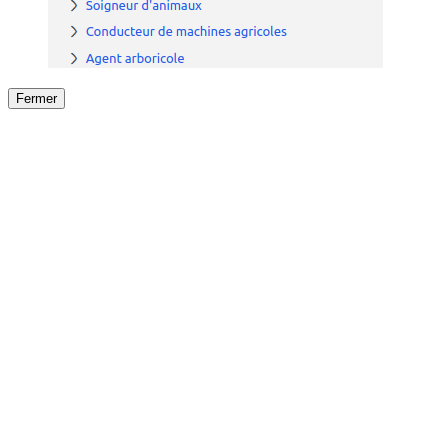
Fermer
Fermer
le détail de l'offre
/
Offre
sur
Offre précéden