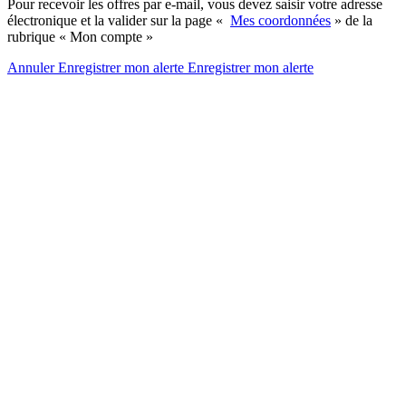
Pour recevoir les offres par e-mail, vous devez saisir votre adresse
électronique et la valider sur la page «
Mes coordonnées
» de la
rubrique « Mon compte »
Annuler
Enregistrer mon alerte
Enregistrer
mon alerte