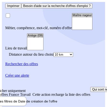
Imprimer
Besoin d'aide sur la recherche d'offres d'emploi ?
Métier, compétence, mot-clé, numéro d'offre
Lieu de travail
Distance autour du lieu choisi
Rechercher
des offres
Créer une alerte
Qui sont n
icher uniquement
 offres France Travail
Cette action recharge la liste des offres
les filtres de
Date de création
de l'offre