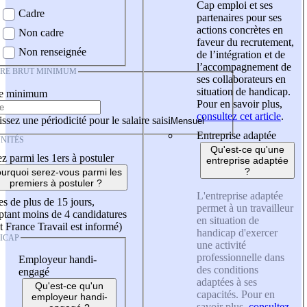
Cap emploi et ses
Cadre
partenaires pour ses
actions concrètes en
Non cadre
faveur du recrutement,
Non renseignée
de l’intégration et de
l’accompagnement de
IRE BRUT MINIMUM
ses collaborateurs en
situation de handicap.
re minimum
Pour en savoir plus,
consultez cet article
.
ssez une périodicité pour le salaire saisi
Entreprise adaptée
NITÉS
Qu'est-ce qu'une
z parmi les 1ers à postuler
entreprise adaptée
?
urquoi serez-vous parmi les
premiers à postuler ?
L'entreprise adaptée
es de plus de 15 jours,
permet à un travailleur
tant moins de 4 candidatures
en situation de
t France Travail est informé)
handicap d'exercer
ICAP
une activité
professionnelle dans
Employeur handi-
des conditions
engagé
adaptées à ses
Qu'est-ce qu'un
capacités. Pour en
employeur handi-
savoir plus,
consultez