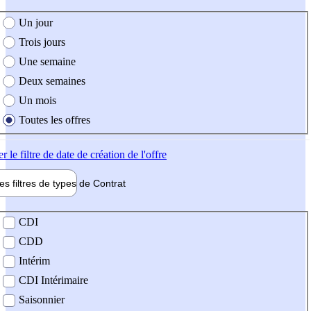
e création de l'offre
Un jour
Trois jours
Une semaine
Deux semaines
Un mois
Toutes les offres
er
le filtre de date de création de l'offre
les filtres de types de
Contrat
de contrat
CDI
CDD
Intérim
CDI Intérimaire
Saisonnier