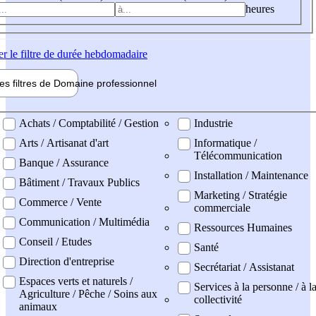
heures
er
le filtre de durée hebdomadaire
les filtres de
Domaine pro
fessionnel
ne professionel
Achats / Comptabilité / Gestion
Industrie
Arts / Artisanat d'art
Informatique /
Télécommunication
Banque / Assurance
Installation / Maintenance
Bâtiment / Travaux Publics
Marketing / Stratégie
Commerce / Vente
commerciale
Communication / Multimédia
Ressources Humaines
Conseil / Etudes
Santé
Direction d'entreprise
Secrétariat / Assistanat
Espaces verts et naturels /
Services à la personne / à l
Agriculture / Pêche / Soins aux
collectivité
animaux