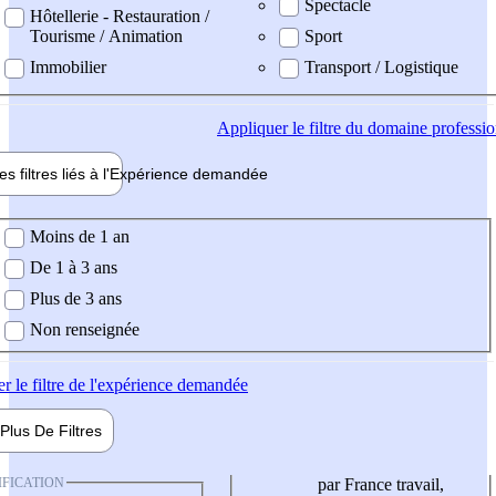
Spectacle
Hôtellerie - Restauration /
Tourisme / Animation
Sport
Immobilier
Transport / Logistique
Appliquer
le filtre du domaine professi
es filtres liés à l'
Expérience
demandée
ience demandée
Moins de 1 an
De 1 à 3 ans
Plus de 3 ans
Non renseignée
er
le filtre de l'expérience demandée
Plus De
Filtres
IFICATION
par France travail,