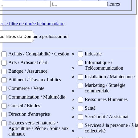
heures
er
le filtre de durée hebdomadaire
les filtres de
Domaine pro
fessionnel
ne professionel
Achats / Comptabilité / Gestion
Industrie
Arts / Artisanat d'art
Informatique /
Télécommunication
Banque / Assurance
Installation / Maintenance
Bâtiment / Travaux Publics
Marketing / Stratégie
Commerce / Vente
commerciale
Communication / Multimédia
Ressources Humaines
Conseil / Etudes
Santé
Direction d'entreprise
Secrétariat / Assistanat
Espaces verts et naturels /
Services à la personne / à l
Agriculture / Pêche / Soins aux
collectivité
animaux