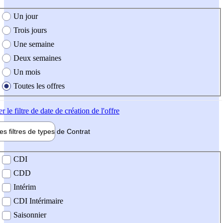
e création de l'offre
Un jour
Trois jours
Une semaine
Deux semaines
Un mois
Toutes les offres
er
le filtre de date de création de l'offre
les filtres de types de
Contrat
de contrat
CDI
CDD
Intérim
CDI Intérimaire
Saisonnier