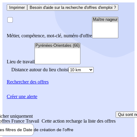
Imprimer
Besoin d'aide sur la recherche d'offres d'emploi ?
Métier, compétence, mot-clé, numéro d'offre
Lieu de travail
Distance autour du lieu choisi
Rechercher
des offres
Créer une alerte
Qui sont n
icher uniquement
 offres France Travail
Cette action recharge la liste des offres
les filtres de
Date de création
de l'offre