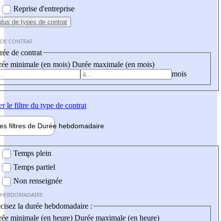
Reprise d'entreprise
plus
de types de contrat
 DE CONTRAT
ée de contrat
ée minimale (en mois)
Durée maximale (en mois)
mois
er
le filtre du type de contrat
les filtres de
Durée hebdo
madaire
 hebdomadaire
Temps plein
Temps partiel
Non renseignée
 HEBDOMADAIRE
cisez la durée hebdomadaire :
ée minimale (en heure)
Durée maximale (en heure)