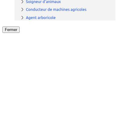
Fermer
Fermer
le détail de l'offre
/
Offre
sur
Offre précéden