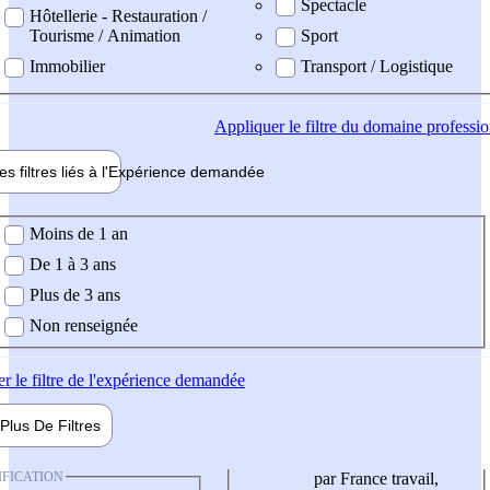
Spectacle
Hôtellerie - Restauration /
Tourisme / Animation
Sport
Immobilier
Transport / Logistique
Appliquer
le filtre du domaine professi
es filtres liés à l'
Expérience
demandée
ience demandée
Moins de 1 an
De 1 à 3 ans
Plus de 3 ans
Non renseignée
er
le filtre de l'expérience demandée
Plus De
Filtres
IFICATION
par France travail,