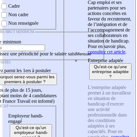
Cap emploi et ses
Cadre
partenaires pour ses
actions concrètes en
Non cadre
faveur du recrutement,
Non renseignée
de l’intégration et de
l’accompagnement de
IRE BRUT MINIMUM
ses collaborateurs en
situation de handicap.
re minimum
Pour en savoir plus,
consultez cet article
.
ssez une périodicité pour le salaire saisi
Entreprise adaptée
NITÉS
Qu'est-ce qu'une
z parmi les 1ers à postuler
entreprise adaptée
?
urquoi serez-vous parmi les
premiers à postuler ?
L'entreprise adaptée
es de plus de 15 jours,
permet à un travailleur
tant moins de 4 candidatures
en situation de
t France Travail est informé)
handicap d'exercer
ICAP
une activité
professionnelle dans
Employeur handi-
des conditions
engagé
adaptées à ses
Qu'est-ce qu'un
capacités. Pour en
employeur handi-
savoir plus,
consultez