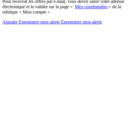
Pour recevoir les offres par e-mail, vous devez saisir votre adresse
électronique et la valider sur la page «
Mes coordonnées
» de la
rubrique « Mon compte »
Annuler
Enregistrer mon alerte
Enregistrer
mon alerte