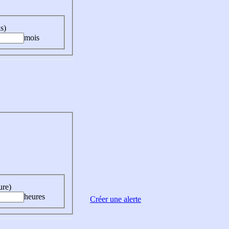
s)
mois
ure)
heures
Créer une alerte