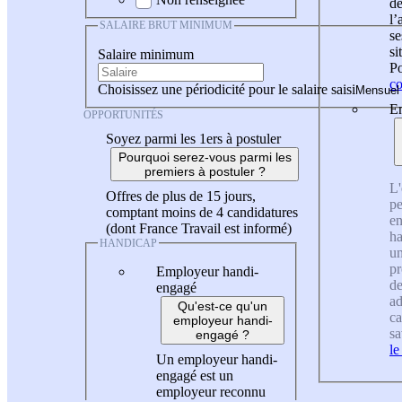
de
l
SALAIRE BRUT MINIMUM
se
si
Salaire minimum
Po
co
Choisissez une périodicité pour le salaire saisi
En
OPPORTUNITÉS
Soyez parmi les 1ers à postuler
Pourquoi serez-vous parmi les
premiers à postuler ?
L'
Offres de plus de 15 jours,
pe
comptant moins de 4 candidatures
en
(dont France Travail est informé)
ha
HANDICAP
un
pr
Employeur handi-
de
engagé
ad
Qu'est-ce qu'un
ca
employeur handi-
sa
engagé ?
le
Un employeur handi-
engagé est un
employeur reconnu