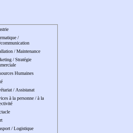
strie
rmatique /
écommunication
allation / Maintenance
eting / Stratégie
merciale
sources Humaines
té
étariat / Assistanat
ices à la personne / à la
ectivité
ctacle
rt
sport / Logistique