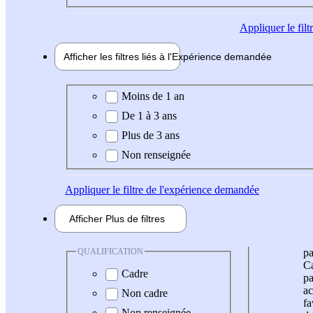
Appliquer
le fil
Afficher les filtres liés à l'
Expérience
demandée
Expérience demandée
Moins de 1 an
De 1 à 3 ans
Plus de 3 ans
Non renseignée
Appliquer
le filtre de l'expérience demandée
Afficher
Plus de
filtres
QUALIFICATION
pa
Ca
Cadre
pa
ac
Non cadre
fa
Non renseignée