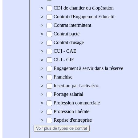
CDI de chantier ou d'opération
Contrat d'Engagement Educatif
Contrat intermittent
Contrat pacte
Contrat d'usage
CUI - CAE
CUI - CIE
Engagement à servir dans la réserve
Franchise
Insertion par l'activ.éco.
Portage salarial
Profession commerciale
Profession libérale
Reprise d'entreprise
Voir plus
de types de contrat