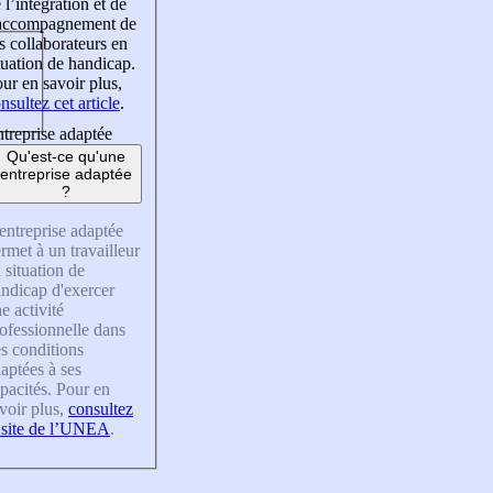
 l’intégration et de
’accompagnement de
s collaborateurs en
tuation de handicap.
ur en savoir plus,
nsultez cet article
.
treprise adaptée
Qu'est-ce qu'une
entreprise adaptée
?
entreprise adaptée
rmet à un travailleur
 situation de
ndicap d'exercer
e activité
ofessionnelle dans
s conditions
aptées à ses
pacités. Pour en
voir plus,
consultez
 site de l’UNEA
.