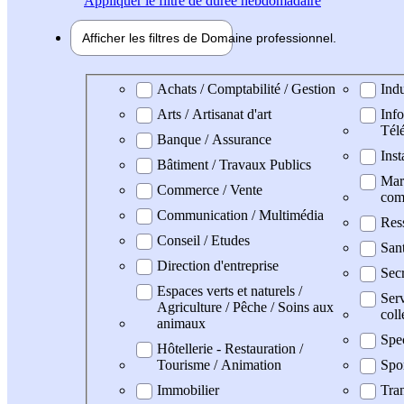
Appliquer
le filtre de durée hebdomadaire
Afficher les filtres de
Domaine pro
fessionnel
Domaine professionel
Achats / Comptabilité / Gestion
Indu
Arts / Artisanat d'art
Info
Tél
Banque / Assurance
Inst
Bâtiment / Travaux Publics
Mark
Commerce / Vente
com
Communication / Multimédia
Res
Conseil / Etudes
San
Direction d'entreprise
Secr
Espaces verts et naturels /
Serv
Agriculture / Pêche / Soins aux
coll
animaux
Spe
Hôtellerie - Restauration /
Tourisme / Animation
Spo
Immobilier
Tran