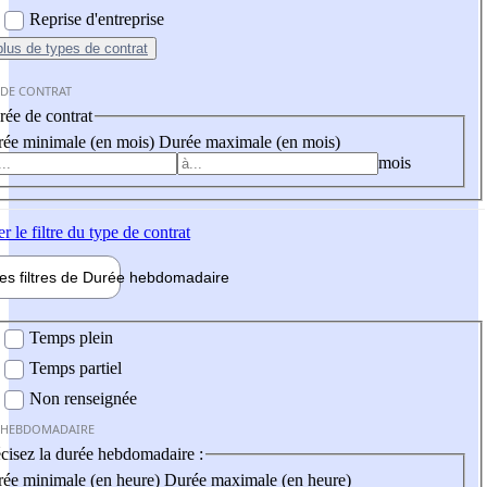
Reprise d'entreprise
plus
de types de contrat
 DE CONTRAT
ée de contrat
ée minimale (en mois)
Durée maximale (en mois)
mois
er
le filtre du type de contrat
les filtres de
Durée hebdo
madaire
 hebdomadaire
Temps plein
Temps partiel
Non renseignée
 HEBDOMADAIRE
cisez la durée hebdomadaire :
ée minimale (en heure)
Durée maximale (en heure)