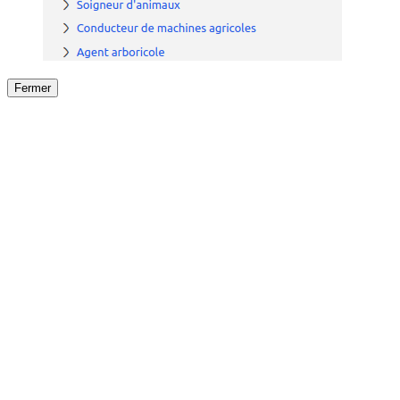
Fermer
Fermer
le détail de l'offre
/
Offre
sur
Offre précéden