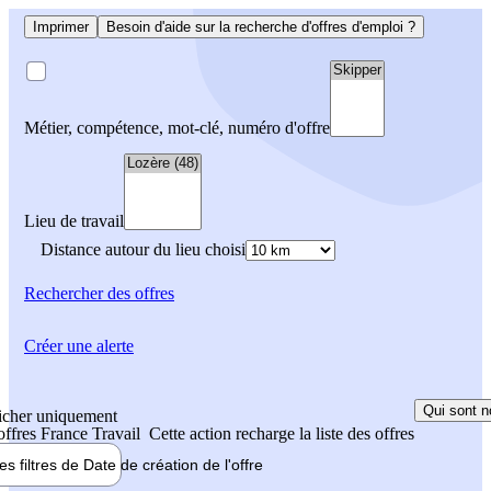
Imprimer
Besoin d'aide sur la recherche d'offres d'emploi ?
Métier, compétence, mot-clé, numéro d'offre
Lieu de travail
Distance autour du lieu choisi
Rechercher
des offres
Créer une alerte
Qui sont n
icher uniquement
 offres France Travail
Cette action recharge la liste des offres
les filtres de
Date de création
de l'offre