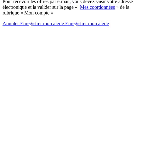
Pour recevoir les offres par e-mail, vous devez saisir votre adresse
électronique et la valider sur la page «
Mes coordonnées
» de la
rubrique « Mon compte »
Annuler
Enregistrer mon alerte
Enregistrer
mon alerte