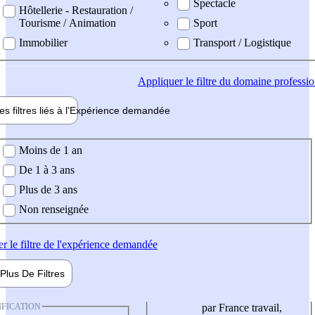
Spectacle
Hôtellerie - Restauration /
Tourisme / Animation
Sport
Immobilier
Transport / Logistique
Appliquer
le filtre du domaine professi
es filtres liés à l'
Expérience
demandée
ience demandée
Moins de 1 an
De 1 à 3 ans
Plus de 3 ans
Non renseignée
er
le filtre de l'expérience demandée
Plus De
Filtres
IFICATION
par France travail,