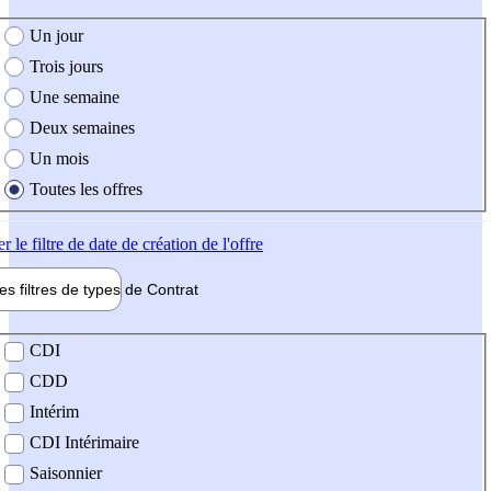
e création de l'offre
Un jour
Trois jours
Une semaine
Deux semaines
Un mois
Toutes les offres
er
le filtre de date de création de l'offre
les filtres de types de
Contrat
de contrat
CDI
CDD
Intérim
CDI Intérimaire
Saisonnier