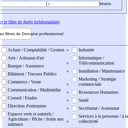
heures
er
le filtre de durée hebdomadaire
les filtres de
Domaine pro
fessionnel
ne professionel
Achats / Comptabilité / Gestion
Industrie
Arts / Artisanat d'art
Informatique /
Télécommunication
Banque / Assurance
Installation / Maintenance
Bâtiment / Travaux Publics
Marketing / Stratégie
Commerce / Vente
commerciale
Communication / Multimédia
Ressources Humaines
Conseil / Etudes
Santé
Direction d'entreprise
Secrétariat / Assistanat
Espaces verts et naturels /
Services à la personne / à l
Agriculture / Pêche / Soins aux
collectivité
animaux