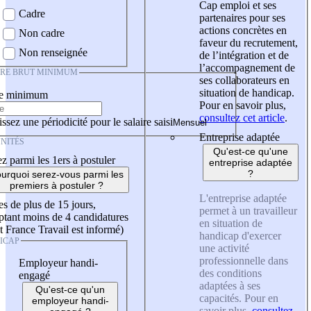
Cap emploi et ses
Cadre
partenaires pour ses
actions concrètes en
Non cadre
faveur du recrutement,
Non renseignée
de l’intégration et de
l’accompagnement de
IRE BRUT MINIMUM
ses collaborateurs en
situation de handicap.
re minimum
Pour en savoir plus,
consultez cet article
.
ssez une périodicité pour le salaire saisi
Entreprise adaptée
NITÉS
Qu'est-ce qu'une
z parmi les 1ers à postuler
entreprise adaptée
?
urquoi serez-vous parmi les
premiers à postuler ?
L'entreprise adaptée
es de plus de 15 jours,
permet à un travailleur
tant moins de 4 candidatures
en situation de
t France Travail est informé)
handicap d'exercer
ICAP
une activité
professionnelle dans
Employeur handi-
des conditions
engagé
adaptées à ses
Qu'est-ce qu'un
capacités. Pour en
employeur handi-
savoir plus,
consultez