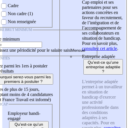
Cap emploi et ses
Cadre
partenaires pour ses
actions concrètes en
Non cadre (1)
faveur du recrutement,
Non renseignée
de l’intégration et de
l’accompagnement de
IRE BRUT MINIMUM
ses collaborateurs en
situation de handicap.
re minimum
Pour en savoir plus,
consultez cet article
.
ssez une périodicité pour le salaire saisi
Entreprise adaptée
NITÉS
Qu'est-ce qu'une
z parmi les 1ers à postuler
entreprise adaptée
résultats
?
urquoi serez-vous parmi les
L'entreprise adaptée
premiers à postuler ?
permet à un travailleur
es de plus de 15 jours,
en situation de
tant moins de 4 candidatures
handicap d'exercer
t France Travail est informé)
une activité
ICAP
professionnelle dans
des conditions
Employeur handi-
adaptées à ses
engagé
capacités. Pour en
Qu'est-ce qu'un
savoir plus,
consultez