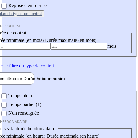
Reprise d'entreprise
plus
de types de contrat
 DE CONTRAT
ée de contrat
ée minimale (en mois)
Durée maximale (en mois)
mois
er
le filtre du type de contrat
les filtres de
Durée hebdo
madaire
 hebdomadaire
Temps plein
Temps partiel (1)
Non renseignée
 HEBDOMADAIRE
cisez la durée hebdomadaire :
ée minimale (en heure)
Durée maximale (en heure)