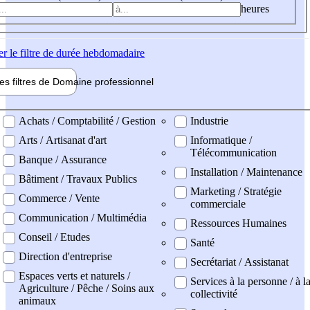
heures
er
le filtre de durée hebdomadaire
les filtres de
Domaine pro
fessionnel
ne professionel
Achats / Comptabilité / Gestion
Industrie
Arts / Artisanat d'art
Informatique /
Télécommunication
Banque / Assurance
Installation / Maintenance
Bâtiment / Travaux Publics
Marketing / Stratégie
Commerce / Vente
commerciale
Communication / Multimédia
Ressources Humaines
Conseil / Etudes
Santé
Direction d'entreprise
Secrétariat / Assistanat
Espaces verts et naturels /
Services à la personne / à l
Agriculture / Pêche / Soins aux
collectivité
animaux