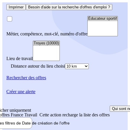
Imprimer
Besoin d'aide sur la recherche d'offres d'emploi ?
Métier, compétence, mot-clé, numéro d'offre
Lieu de travail
Distance autour du lieu choisi
Rechercher
des offres
Créer une alerte
Qui sont n
icher uniquement
 offres France Travail
Cette action recharge la liste des offres
les filtres de
Date de création
de l'offre