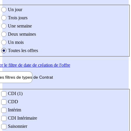
e création de l'offre
Un jour
Trois jours
Une semaine
Deux semaines
Un mois
Toutes les offres
er
le filtre de date de création de l'offre
les filtres de types de
Contrat
de contrat
CDI (1)
CDD
Intérim
CDI Intérimaire
Saisonnier