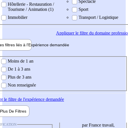
Spectacle
Hôtellerie - Restauration /
Tourisme / Animation (1)
Sport
Immobilier
Transport / Logistique
Appliquer
le filtre du domaine professi
es filtres liés à l'
Expérience
demandée
ience demandée
Moins de 1 an
De 1 à 3 ans
Plus de 3 ans
Non renseignée
er
le filtre de l'expérience demandée
Plus De
Filtres
IFICATION
par France travail,