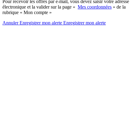
Pour recevoir les offres par e-mail, vous devez saisir votre adresse
électronique et la valider sur la page «
Mes coordonnées
» de la
rubrique « Mon compte »
Annuler
Enregistrer mon alerte
Enregistrer
mon alerte