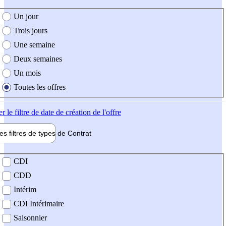
e création de l'offre
Un jour
Trois jours
Une semaine
Deux semaines
Un mois
Toutes les offres
er
le filtre de date de création de l'offre
les filtres de types de
Contrat
de contrat
CDI
CDD
Intérim
CDI Intérimaire
Saisonnier