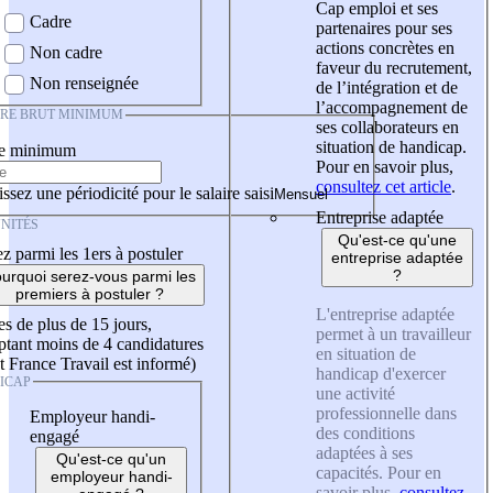
Cap emploi et ses
Cadre
partenaires pour ses
actions concrètes en
Non cadre
faveur du recrutement,
Non renseignée
de l’intégration et de
l’accompagnement de
IRE BRUT MINIMUM
ses collaborateurs en
situation de handicap.
re minimum
Pour en savoir plus,
consultez cet article
.
ssez une périodicité pour le salaire saisi
Entreprise adaptée
NITÉS
Qu'est-ce qu'une
z parmi les 1ers à postuler
entreprise adaptée
?
urquoi serez-vous parmi les
premiers à postuler ?
L'entreprise adaptée
es de plus de 15 jours,
permet à un travailleur
tant moins de 4 candidatures
en situation de
t France Travail est informé)
handicap d'exercer
ICAP
une activité
professionnelle dans
Employeur handi-
des conditions
engagé
adaptées à ses
Qu'est-ce qu'un
capacités. Pour en
employeur handi-
savoir plus,
consultez