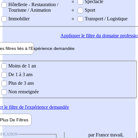
Spectacle
Hôtellerie - Restauration /
Tourisme / Animation
Sport
Immobilier
Transport / Logistique
Appliquer
le filtre du domaine professi
es filtres liés à l'
Expérience
demandée
ience demandée
Moins de 1 an
De 1 à 3 ans
Plus de 3 ans
Non renseignée
er
le filtre de l'expérience demandée
Plus De
Filtres
IFICATION
par France travail,