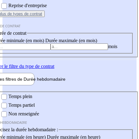
Reprise d'entreprise
plus
de types de contrat
 DE CONTRAT
ée de contrat
ée minimale (en mois)
Durée maximale (en mois)
mois
er
le filtre du type de contrat
les filtres de
Durée hebdo
madaire
 hebdomadaire
Temps plein
Temps partiel
Non renseignée
 HEBDOMADAIRE
cisez la durée hebdomadaire :
ée minimale (en heure)
Durée maximale (en heure)