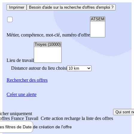
Imprimer
Besoin d'aide sur la recherche d'offres d'emploi ?
Métier, compétence, mot-clé, numéro d'offre
Lieu de travail
Distance autour du lieu choisi
Rechercher
des offres
Créer une alerte
Qui sont n
icher uniquement
 offres France Travail
Cette action recharge la liste des offres
les filtres de
Date de création
de l'offre