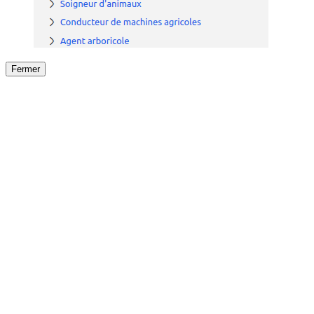
Fermer
Fermer
le détail de l'offre
/
Offre
sur
Offre précéden