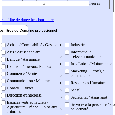
heures
er
le filtre de durée hebdomadaire
les filtres de
Domaine pro
fessionnel
ne professionel
Achats / Comptabilité / Gestion
Industrie
Arts / Artisanat d'art
Informatique /
Télécommunication
Banque / Assurance
Installation / Maintenance
Bâtiment / Travaux Publics
Marketing / Stratégie
Commerce / Vente
commerciale
Communication / Multimédia
Ressources Humaines
Conseil / Etudes
Santé
Direction d'entreprise
Secrétariat / Assistanat
Espaces verts et naturels /
Services à la personne / à l
Agriculture / Pêche / Soins aux
collectivité
animaux