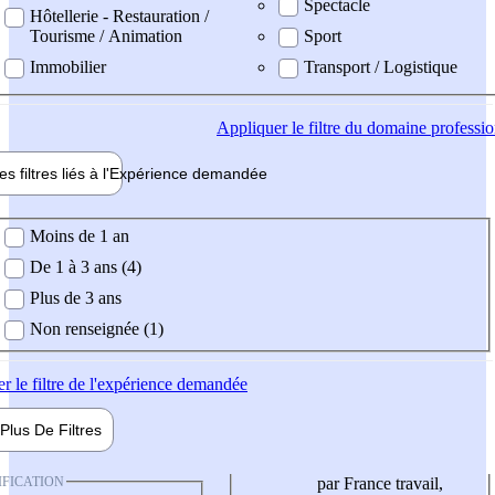
Spectacle
Hôtellerie - Restauration /
Tourisme / Animation
Sport
Immobilier
Transport / Logistique
Appliquer
le filtre du domaine professi
es filtres liés à l'
Expérience
demandée
ience demandée
Moins de 1 an
De 1 à 3 ans (4)
Plus de 3 ans
Non renseignée (1)
er
le filtre de l'expérience demandée
Plus De
Filtres
IFICATION
par France travail,