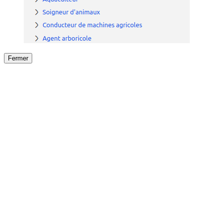
Fermer
Fermer
le détail de l'offre
/
Offre
sur
Offre précéden