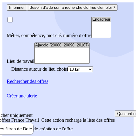
Imprimer
Besoin d'aide sur la recherche d'offres d'emploi ?
Métier, compétence, mot-clé, numéro d'offre
Lieu de travail
Distance autour du lieu choisi
Rechercher
des offres
Créer une alerte
Qui sont n
icher uniquement
 offres France Travail
Cette action recharge la liste des offres
les filtres de
Date de création
de l'offre