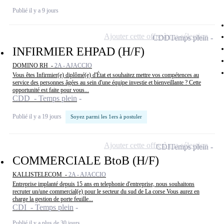
Publié il y a 9 jours
Ajouter cette offre à ma sélection
CDD
Temps plein
INFIRMIER EHPAD (H/F)
DOMINO RH -
2A - AJACCIO
Vous êtes Infirmier(e) diplômé(e) d'État et souhaitez mettre vos compétences au
service des personnes âgées au sein d'une équipe investie et bienveillante ? Cette
opportunité est faite pour vous...
CDD - Temps plein
Publié il y a 19 jours
Soyez parmi les 1ers à postuler
Ajouter cette offre à ma sélection
CDI
Temps plein
COMMERCIALE BtoB (H/F)
KALLISTELECOM -
2A - AJACCIO
Entreprise implanté depuis 15 ans en telephonie d'entreprise, nous souhaitons
recruter un/une commercial(e) pour le secteur du sud de La corse Vous aurez en
charge la gestion de porte feuille...
CDI - Temps plein
Publié il y a plus de 30 jours