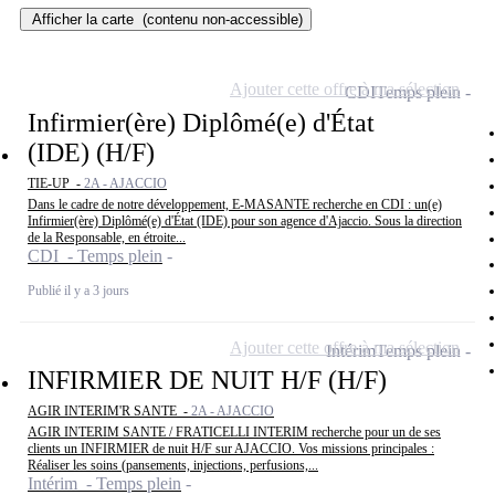
Afficher la carte
(contenu non-accessible)
Ajouter cette offre à ma sélection
CDI
Temps plein
Infirmier(ère) Diplômé(e) d'État
(IDE) (H/F)
TIE-UP -
2A - AJACCIO
Dans le cadre de notre développement, E-MASANTE recherche en CDI : un(e)
Infirmier(ère) Diplômé(e) d'État (IDE) pour son agence d'Ajaccio. Sous la direction
de la Responsable, en étroite...
CDI - Temps plein
Publié il y a 3 jours
Ajouter cette offre à ma sélection
Intérim
Temps plein
INFIRMIER DE NUIT H/F (H/F)
AGIR INTERIM'R SANTE -
2A - AJACCIO
AGIR INTERIM SANTE / FRATICELLI INTERIM recherche pour un de ses
clients un INFIRMIER de nuit H/F sur AJACCIO. Vos missions principales :
Réaliser les soins (pansements, injections, perfusions,...
Intérim - Temps plein