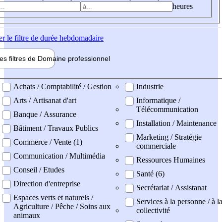
heures
er
le filtre de durée hebdomadaire
les filtres de
Domaine pro
fessionnel
ne professionel
Achats / Comptabilité / Gestion
Industrie
Arts / Artisanat d'art
Informatique /
Télécommunication
Banque / Assurance
Installation / Maintenance
Bâtiment / Travaux Publics
Marketing / Stratégie
Commerce / Vente (1)
commerciale
Communication / Multimédia
Ressources Humaines
Conseil / Etudes
Santé (6)
Direction d'entreprise
Secrétariat / Assistanat
Espaces verts et naturels /
Services à la personne / à l
Agriculture / Pêche / Soins aux
collectivité
animaux