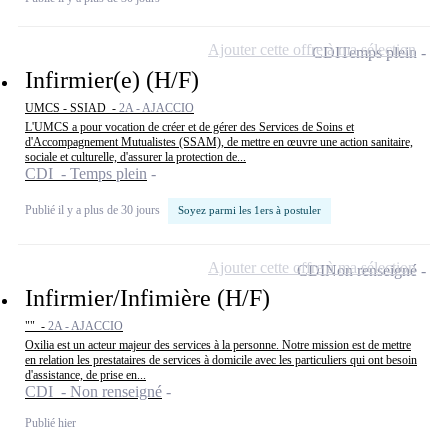
Ajouter cette offre à ma sélection
CDI
Temps plein
Infirmier(e) (H/F)
UMCS - SSIAD -
2A - AJACCIO
L'UMCS a pour vocation de créer et de gérer des Services de Soins et
d'Accompagnement Mutualistes (SSAM), de mettre en œuvre une action sanitaire,
sociale et culturelle, d'assurer la protection de...
CDI - Temps plein
Publié il y a plus de 30 jours
Soyez parmi les 1ers à postuler
Ajouter cette offre à ma sélection
CDI
Non renseigné
Infirmier/Infimière (H/F)
"" -
2A - AJACCIO
Oxilia est un acteur majeur des services à la personne. Notre mission est de mettre
en relation les prestataires de services à domicile avec les particuliers qui ont besoin
d'assistance, de prise en...
CDI - Non renseigné
Publié hier