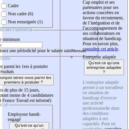
Cap emploi et ses
Cadre
partenaires pour ses
actions concrètes en
Non cadre (6)
faveur du recrutement,
Non renseignée (1)
de l’intégration et de
l’accompagnement de
IRE BRUT MINIMUM
ses collaborateurs en
situation de handicap.
re minimum
Pour en savoir plus,
consultez cet article
.
ssez une périodicité pour le salaire saisi
Entreprise adaptée
NITÉS
Qu'est-ce qu'une
z parmi les 1ers à postuler
entreprise adaptée
résultats
?
urquoi serez-vous parmi les
L'entreprise adaptée
premiers à postuler ?
permet à un travailleur
es de plus de 15 jours,
en situation de
tant moins de 4 candidatures
handicap d'exercer
t France Travail est informé)
une activité
ICAP
professionnelle dans
des conditions
Employeur handi-
adaptées à ses
engagé
capacités. Pour en
Qu'est-ce qu'un
savoir plus,
consultez