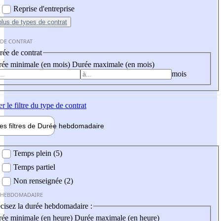
Reprise d'entreprise
plus
de types de contrat
 DE CONTRAT
ée de contrat
ée minimale (en mois)
Durée maximale (en mois)
mois
er
le filtre du type de contrat
les filtres de
Durée hebdo
madaire
 hebdomadaire
Temps plein (5)
Temps partiel
Non renseignée (2)
 HEBDOMADAIRE
cisez la durée hebdomadaire :
ée minimale (en heure)
Durée maximale (en heure)