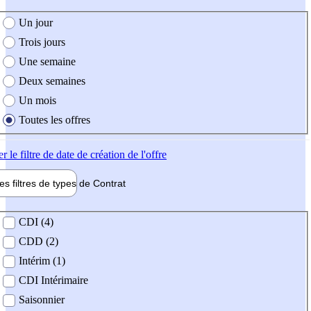
e création de l'offre
Un jour
Trois jours
Une semaine
Deux semaines
Un mois
Toutes les offres
er
le filtre de date de création de l'offre
les filtres de types de
Contrat
de contrat
CDI (4)
CDD (2)
Intérim (1)
CDI Intérimaire
Saisonnier