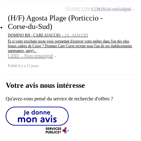
Ajouter cette offre à ma sélection
CDD
Non renseigné
(H/F) Agosta Plage (Porticcio -
Corse-du-Sud)
DOMINO RH - CARE AJACCIO -
2A - AJACCIO
Et si votre prochain poste vous permettait d'exercer votre métier dans l'un des plus
beaux cadres de Corse ? Domino Care Corse recrute pour l'un de ses établissements
partenaires, un(e)...
CDD - Non renseigné
Publié il y a 13 jours
Votre avis nous intéresse
Qu'avez-vous pensé du service de recherche d'offres ?