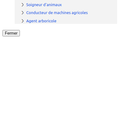
Fermer
Fermer
le détail de l'offre
/
Offre
sur
Offre précéden