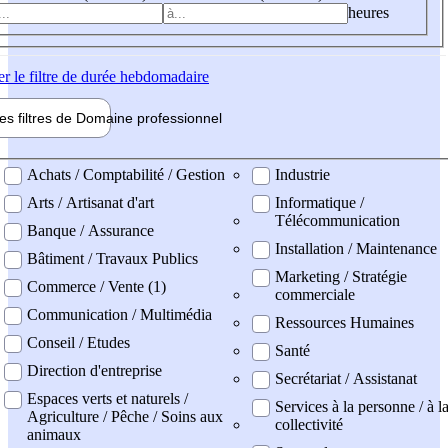
heures
er
le filtre de durée hebdomadaire
les filtres de
Domaine pro
fessionnel
ne professionel
Achats / Comptabilité / Gestion
Industrie
Arts / Artisanat d'art
Informatique /
Télécommunication
Banque / Assurance
Installation / Maintenance
Bâtiment / Travaux Publics
Marketing / Stratégie
Commerce / Vente (1)
commerciale
Communication / Multimédia
Ressources Humaines
Conseil / Etudes
Santé
Direction d'entreprise
Secrétariat / Assistanat
Espaces verts et naturels /
Services à la personne / à l
Agriculture / Pêche / Soins aux
collectivité
animaux