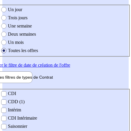
e création de l'offre
Un jour
Trois jours
Une semaine
Deux semaines
Un mois
Toutes les offres
er
le filtre de date de création de l'offre
les filtres de types de
Contrat
de contrat
CDI
CDD (1)
Intérim
CDI Intérimaire
Saisonnier