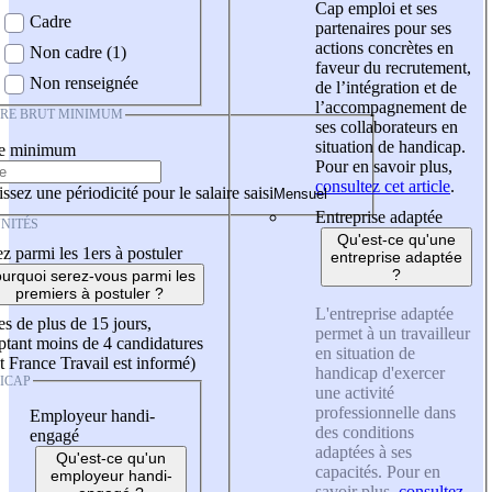
Cap emploi et ses
Cadre
partenaires pour ses
actions concrètes en
Non cadre (1)
faveur du recrutement,
Non renseignée
de l’intégration et de
l’accompagnement de
IRE BRUT MINIMUM
ses collaborateurs en
situation de handicap.
re minimum
Pour en savoir plus,
consultez cet article
.
ssez une périodicité pour le salaire saisi
Entreprise adaptée
NITÉS
Qu'est-ce qu'une
z parmi les 1ers à postuler
entreprise adaptée
?
urquoi serez-vous parmi les
premiers à postuler ?
L'entreprise adaptée
es de plus de 15 jours,
permet à un travailleur
tant moins de 4 candidatures
en situation de
t France Travail est informé)
handicap d'exercer
ICAP
une activité
professionnelle dans
Employeur handi-
des conditions
engagé
adaptées à ses
Qu'est-ce qu'un
capacités. Pour en
employeur handi-
savoir plus,
consultez