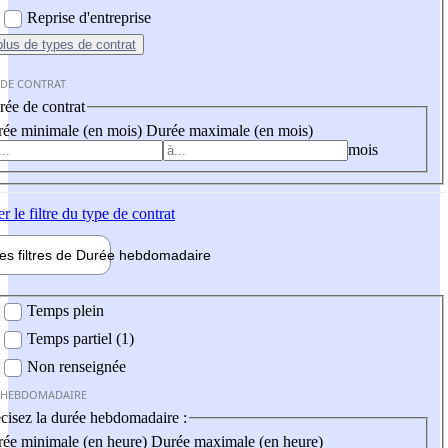
Reprise d'entreprise
plus
de types de contrat
 DE CONTRAT
ée de contrat
ée minimale (en mois)
Durée maximale (en mois)
mois
er
le filtre du type de contrat
les filtres de
Durée hebdo
madaire
 hebdomadaire
Temps plein
Temps partiel (1)
Non renseignée
 HEBDOMADAIRE
cisez la durée hebdomadaire :
ée minimale (en heure)
Durée maximale (en heure)