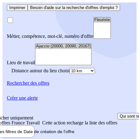
Imprimer
Besoin d'aide sur la recherche d'offres d'emploi ?
Métier, compétence, mot-clé, numéro d'offre
Lieu de travail
Distance autour du lieu choisi
Rechercher
des offres
Créer une alerte
Qui sont n
icher uniquement
 offres France Travail
Cette action recharge la liste des offres
les filtres de
Date de création
de l'offre