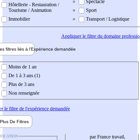
Spectacle
Hôtellerie - Restauration /
Tourisme / Animation
Sport
Immobilier
Transport / Logistique
Appliquer
le filtre du domaine professi
es filtres liés à l'
Expérience
demandée
ience demandée
Moins de 1 an
De 1 à 3 ans (1)
Plus de 3 ans
Non renseignée
er
le filtre de l'expérience demandée
Plus De
Filtres
IFICATION
par France travail,