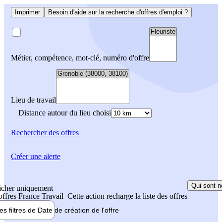
Imprimer
Besoin d'aide sur la recherche d'offres d'emploi ?
Métier, compétence, mot-clé, numéro d'offre
Lieu de travail
Distance autour du lieu choisi
Rechercher
des offres
Créer une alerte
Qui sont n
icher uniquement
 offres France Travail
Cette action recharge la liste des offres
les filtres de
Date de création
de l'offre