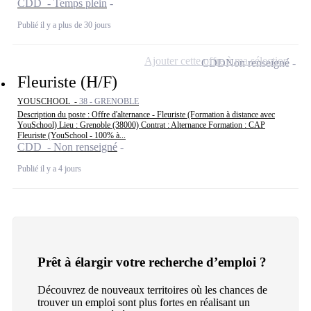
CDD - Temps plein
Publié il y a plus de 30 jours
Ajouter cette offre à ma sélection
CDD
Non renseigné
Fleuriste (H/F)
YOUSCHOOL -
38 - GRENOBLE
Description du poste : Offre d'alternance - Fleuriste (Formation à distance avec
YouSchool) Lieu : Grenoble (38000) Contrat : Alternance Formation : CAP
Fleuriste (YouSchool - 100% à...
CDD - Non renseigné
Publié il y a 4 jours
Prêt à élargir votre recherche d’emploi ?
Découvrez de nouveaux territoires où les chances de
trouver un emploi sont plus fortes en réalisant un