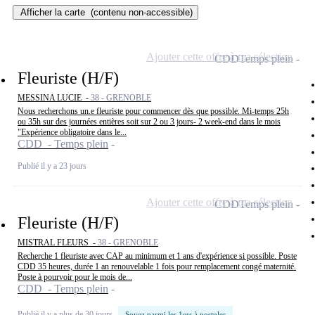
Afficher la carte
(contenu non-accessible)
Ajouter cette offre à ma sélection
CDD
Temps plein
Fleuriste (H/F)
MESSINA LUCIE -
38 - GRENOBLE
Nous recherchons un.e fleuriste pour commencer dès que possible. Mi-temps 25h
ou 35h sur des journées entières soit sur 2 ou 3 jours- 2 week-end dans le mois
"Expérience obligatoire dans le...
CDD - Temps plein
Publié il y a 23 jours
Ajouter cette offre à ma sélection
CDD
Temps plein
Fleuriste (H/F)
MISTRAL FLEURS -
38 - GRENOBLE
Recherche 1 fleuriste avec CAP au minimum et 1 ans d'expérience si possible. Poste
CDD 35 heures, durée 1 an renouvelable 1 fois pour remplacement congé maternité.
Poste à pourvoir pour le mois de...
CDD - Temps plein
Publié il y a plus de 30 jours
Soyez parmi les 1ers à postuler