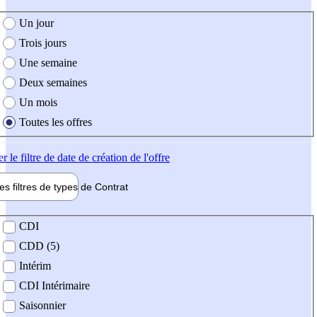
e création de l'offre
Un jour
Trois jours
Une semaine
Deux semaines
Un mois
Toutes les offres
er
le filtre de date de création de l'offre
les filtres de types de
Contrat
de contrat
CDI
CDD (5)
Intérim
CDI Intérimaire
Saisonnier