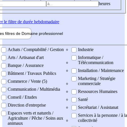
heures
er
le filtre de durée hebdomadaire
les filtres de
Domaine pro
fessionnel
ne professionel
Achats / Comptabilité / Gestion
Industrie
Arts / Artisanat d'art
Informatique /
Télécommunication
Banque / Assurance
Installation / Maintenance
Bâtiment / Travaux Publics
Marketing / Stratégie
Commerce / Vente (5)
commerciale
Communication / Multimédia
Ressources Humaines
Conseil / Etudes
Santé
Direction d'entreprise
Secrétariat / Assistanat
Espaces verts et naturels /
Services à la personne / à l
Agriculture / Pêche / Soins aux
collectivité
animaux