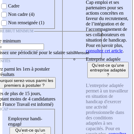
Cap emploi et ses
Cadre
partenaires pour ses
actions concrètes en
Non cadre (4)
faveur du recrutement,
Non renseignée (1)
de l’intégration et de
l’accompagnement de
IRE BRUT MINIMUM
ses collaborateurs en
situation de handicap.
re minimum
Pour en savoir plus,
consultez cet article
.
ssez une périodicité pour le salaire saisi
Entreprise adaptée
NITÉS
Qu'est-ce qu'une
z parmi les 1ers à postuler
entreprise adaptée
résultats
?
urquoi serez-vous parmi les
L'entreprise adaptée
premiers à postuler ?
permet à un travailleur
es de plus de 15 jours,
en situation de
tant moins de 4 candidatures
handicap d'exercer
t France Travail est informé)
une activité
ICAP
professionnelle dans
des conditions
Employeur handi-
adaptées à ses
engagé
capacités. Pour en
Qu'est-ce qu'un
savoir plus,
consultez