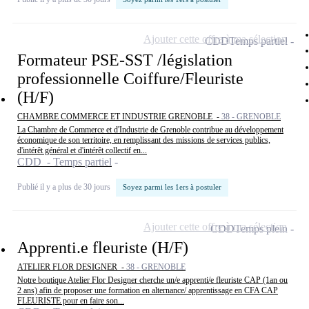
Ajouter cette offre à ma sélection
CDD
Temps partiel
Formateur PSE-SST /législation
professionnelle Coiffure/Fleuriste
(H/F)
CHAMBRE COMMERCE ET INDUSTRIE GRENOBLE -
38 - GRENOBLE
La Chambre de Commerce et d'Industrie de Grenoble contribue au développement
économique de son territoire, en remplissant des missions de services publics,
d'intérêt général et d'intérêt collectif en...
CDD - Temps partiel
Publié il y a plus de 30 jours
Soyez parmi les 1ers à postuler
Ajouter cette offre à ma sélection
CDD
Temps plein
Apprenti.e fleuriste (H/F)
ATELIER FLOR DESIGNER -
38 - GRENOBLE
Notre boutique Atelier Flor Designer cherche un/e apprenti/e fleuriste CAP (1an ou
2 ans) afin de proposer une formation en alternance/ apprentissage en CFA CAP
FLEURISTE pour en faire son...