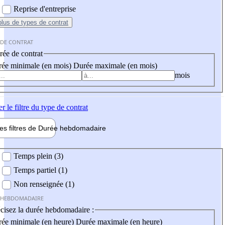
Reprise d'entreprise
plus
de types de contrat
 DE CONTRAT
ée de contrat
ée minimale (en mois)
Durée maximale (en mois)
mois
er
le filtre du type de contrat
les filtres de
Durée hebdo
madaire
 hebdomadaire
Temps plein (3)
Temps partiel (1)
Non renseignée (1)
 HEBDOMADAIRE
cisez la durée hebdomadaire :
ée minimale (en heure)
Durée maximale (en heure)