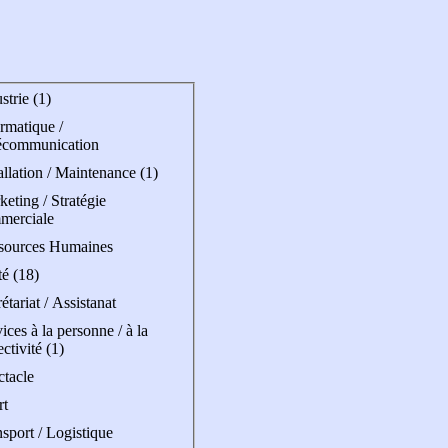
strie (1)
rmatique /
écommunication
allation / Maintenance (1)
eting / Stratégie
merciale
sources Humaines
é (18)
étariat / Assistanat
ices à la personne / à la
ectivité (1)
ctacle
rt
sport / Logistique