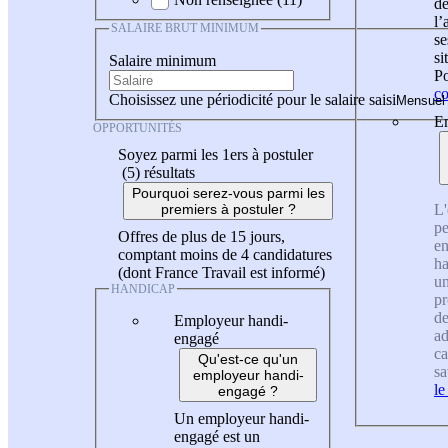
de
l
SALAIRE BRUT MINIMUM
se
si
Salaire minimum
Po
co
Choisissez une périodicité pour le salaire saisi
En
OPPORTUNITÉS
Soyez parmi les 1ers à postuler
(5)
résultats
Pourquoi serez-vous parmi les
L'
premiers à postuler ?
pe
Offres de plus de 15 jours,
en
comptant moins de 4 candidatures
ha
(dont France Travail est informé)
un
HANDICAP
pr
de
Employeur handi-
ad
engagé
ca
Qu'est-ce qu'un
sa
employeur handi-
le
engagé ?
Un employeur handi-
engagé est un