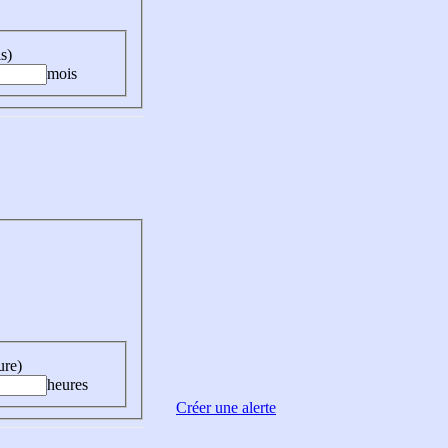
s)
mois
ure)
heures
Créer une alerte