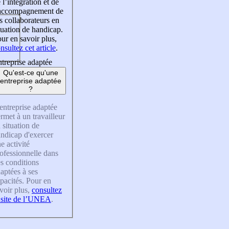
 l’intégration et de
’accompagnement de
s collaborateurs en
tuation de handicap.
ur en savoir plus,
nsultez cet article
.
treprise adaptée
Qu'est-ce qu'une
entreprise adaptée
?
entreprise adaptée
rmet à un travailleur
 situation de
ndicap d'exercer
e activité
ofessionnelle dans
s conditions
aptées à ses
pacités. Pour en
voir plus,
consultez
 site de l’UNEA
.