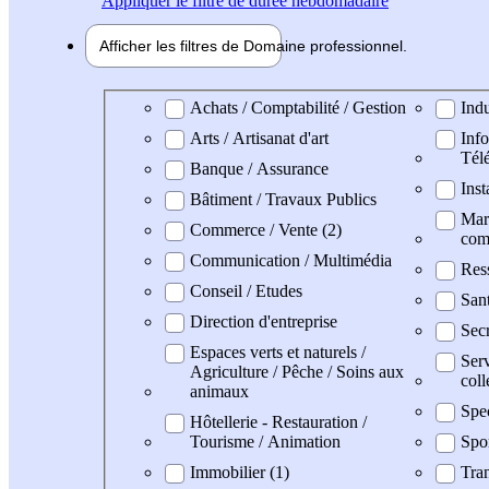
Appliquer
le filtre de durée hebdomadaire
Afficher les filtres de
Domaine pro
fessionnel
Domaine professionel
Achats / Comptabilité / Gestion
Indu
Arts / Artisanat d'art
Info
Tél
Banque / Assurance
Inst
Bâtiment / Travaux Publics
Mark
Commerce / Vente (2)
com
Communication / Multimédia
Res
Conseil / Etudes
Sant
Direction d'entreprise
Secr
Espaces verts et naturels /
Serv
Agriculture / Pêche / Soins aux
coll
animaux
Spe
Hôtellerie - Restauration /
Tourisme / Animation
Spo
Immobilier (1)
Tran