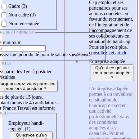
Cap emploi et ses
Cadre (3)
partenaires pour ses
actions concrètes en
Non cadre (3)
faveur du recrutement,
Non renseignée
de l’intégration et de
l’accompagnement de
IRE BRUT MINIMUM
ses collaborateurs en
situation de handicap.
re minimum
Pour en savoir plus,
consultez cet article
.
ssez une périodicité pour le salaire saisi
Entreprise adaptée
NITÉS
Qu'est-ce qu'une
z parmi les 1ers à postuler
entreprise adaptée
résultats
?
urquoi serez-vous parmi les
L'entreprise adaptée
premiers à postuler ?
permet à un travailleur
es de plus de 15 jours,
en situation de
tant moins de 4 candidatures
handicap d'exercer
t France Travail est informé)
une activité
ICAP
professionnelle dans
des conditions
Employeur handi-
adaptées à ses
engagé (1)
capacités. Pour en
Qu'est-ce qu'un
savoir plus,
consultez