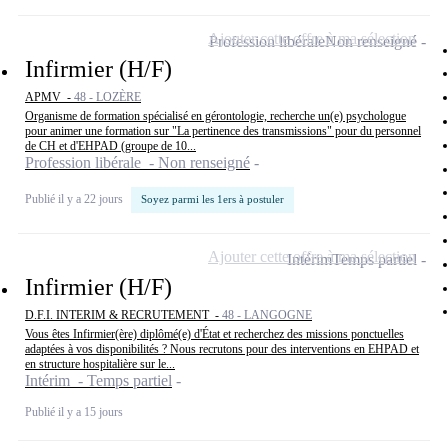
Ajouter cette offre à ma sélection
Profession libérale
Non renseigné
Infirmier (H/F)
APMV -
48 - LOZÈRE
Organisme de formation spécialisé en gérontologie, recherche un(e) psychologue
pour animer une formation sur "La pertinence des transmissions" pour du personnel
de CH et d'EHPAD (groupe de 10...
Profession libérale - Non renseigné
Publié il y a 22 jours
Soyez parmi les 1ers à postuler
Ajouter cette offre à ma sélection
Intérim
Temps partiel
Infirmier (H/F)
D.F.I. INTERIM & RECRUTEMENT -
48 - LANGOGNE
Vous êtes Infirmier(ère) diplômé(e) d'État et recherchez des missions ponctuelles
adaptées à vos disponibilités ? Nous recrutons pour des interventions en EHPAD et
en structure hospitalière sur le...
Intérim - Temps partiel
Publié il y a 15 jours