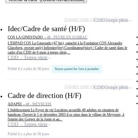
Ajouter cette offre à ma sélection
CDD
Temps plein
Idec/Cadre de santé (H/F)
COS LA GINESTADO -
48 - PEYRE EN AUBRAC
L'EHPAD COS La Ginestado (47 lits), rattaché à la Fondation COS Alexandre
Glassberg, recrute un(e) Infirmier(ère) Coordinateur(trice) / Cadre de santé dans le
cadre d'un CDD de 6 mois à temps plein,...
CDD - Temps plein
Publié il y a plus de 30 jours
Soyez parmi les 1ers à postuler
Ajouter cette offre à ma sélection
CDD
Temps plein
Cadre de direction (H/F)
ADAPEI -
48 - MEYRUEIS
L'établissement Le Foyer de vie Lucalous accueille 40 adultes en situation de
handicap. Ouvert le 1 er décembre 2003 il se situe dans le village de Meyrueis, à
l'entrée des Gorges de la Jonte et au...
CDD - Temps plein
Publié il y a plus de 30 jours