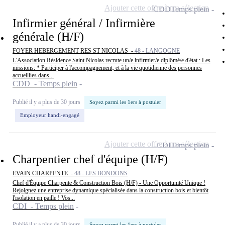
Ajouter cette offre à ma sélection
CDD
Temps plein
Infirmier général / Infirmière
générale (H/F)
FOYER HEBERGEMENT RES ST NICOLAS -
48 - LANGOGNE
L'Association Résidence Saint Nicolas recrute un/e infirmier/e diplômé/e d'état : Les
missions: * Participer à l'accompagnement, et à la vie quotidienne des personnes
accueillies dans...
CDD - Temps plein
Publié il y a plus de 30 jours
Soyez parmi les 1ers à postuler
Employeur handi-engagé
Ajouter cette offre à ma sélection
CDI
Temps plein
Charpentier chef d'équipe (H/F)
EVAIN CHARPENTE -
48 - LES BONDONS
Chef d'Équipe Charpente & Construction Bois (H/F) - Une Opportunité Unique !
Rejoignez une entreprise dynamique spécialisée dans la construction bois et bientôt
l'isolation en paille ! Vos...
CDI - Temps plein
Publié il y a plus de 30 jours
Soyez parmi les 1ers à postuler