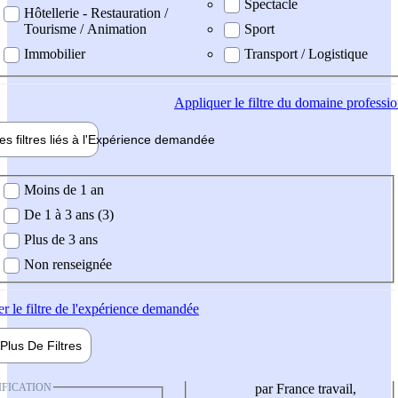
Spectacle
Hôtellerie - Restauration /
Tourisme / Animation
Sport
Immobilier
Transport / Logistique
Appliquer
le filtre du domaine professi
es filtres liés à l'
Expérience
demandée
ience demandée
Moins de 1 an
De 1 à 3 ans (3)
Plus de 3 ans
Non renseignée
er
le filtre de l'expérience demandée
Plus De
Filtres
IFICATION
par France travail,