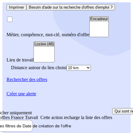
Imprimer
Besoin d'aide sur la recherche d'offres d'emploi ?
Métier, compétence, mot-clé, numéro d'offre
Lieu de travail
Distance autour du lieu choisi
Rechercher
des offres
Créer une alerte
Qui sont n
icher uniquement
 offres France Travail
Cette action recharge la liste des offres
les filtres de
Date de création
de l'offre