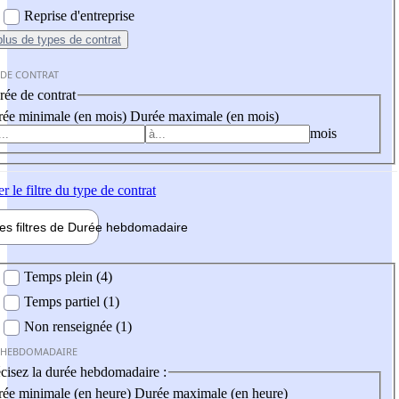
Reprise d'entreprise
plus
de types de contrat
 DE CONTRAT
ée de contrat
ée minimale (en mois)
Durée maximale (en mois)
mois
er
le filtre du type de contrat
les filtres de
Durée hebdo
madaire
 hebdomadaire
Temps plein (4)
Temps partiel (1)
Non renseignée (1)
 HEBDOMADAIRE
cisez la durée hebdomadaire :
ée minimale (en heure)
Durée maximale (en heure)