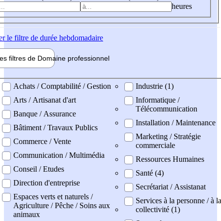
heures
er
le filtre de durée hebdomadaire
les filtres de
Domaine pro
fessionnel
ne professionel
Achats / Comptabilité / Gestion
Industrie (1)
Arts / Artisanat d'art
Informatique /
Télécommunication
Banque / Assurance
Installation / Maintenance
Bâtiment / Travaux Publics
Marketing / Stratégie
Commerce / Vente
commerciale
Communication / Multimédia
Ressources Humaines
Conseil / Etudes
Santé (4)
Direction d'entreprise
Secrétariat / Assistanat
Espaces verts et naturels /
Services à la personne / à l
Agriculture / Pêche / Soins aux
collectivité (1)
animaux