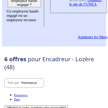
employeur handi-
le site de l’UNEA
.
engagé ?
Un employeur handi-
engagé est un
employeur reconnu
Appliquer
les filtres
6 offres
pour Encadreur - Lozère
(48)
Trier par
Pertinence
Pertinence
Date
Afficher la carte
(contenu non-accessible)