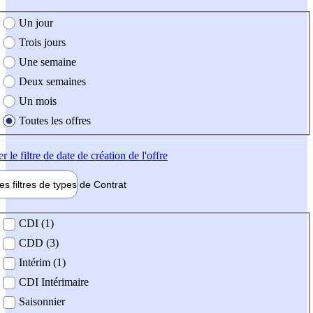
e création de l'offre
Un jour
Trois jours
Une semaine
Deux semaines
Un mois
Toutes les offres
er
le filtre de date de création de l'offre
les filtres de types de
Contrat
de contrat
CDI (1)
CDD (3)
Intérim (1)
CDI Intérimaire
Saisonnier