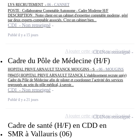
LYS RECRUTEMENT -
06 - CANNET
POSTE : Collaborateur Comptable Autonome - Cadre Moderne H/F
DESCRIPTION : Notre client est un cabinet d'expertise comptable moderne, géré
par deux experts-comptable associés. C'est un cabinet bien...
CDI - Non renseigné
Publié il y a 15 jours
Ajouter cette offre à ma sélection
CDI
Non renseigné
Cadre du Pôle de Médecine (H/F)
HOPITAL PRIVE ARNAULT TZANCK MOUGINS - S -
06 - MOUGINS
[99435] HOPITAL PRIVE ARNAULT TZANCK L’établissement recrute un(e)
Cadre du Pôle de Médecine afin de piloter et coordonner l’activité des services
regroupés au sein du pôle médical, à savoir...
CDI - Non renseigné
Publié il y a 21 jours
Ajouter cette offre à ma sélection
CDI
Non renseigné
Cadre de santé (H/F) en CDD en
SMR à Vallauris (06)