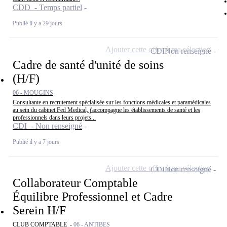
CDD - Temps partiel
Publié il y a 29 jours
Ajouter cette offre à ma sélection
CDI
Non renseigné
Cadre de santé d'unité de soins
(H/F)
06 - MOUGINS
Consultante en recrutement spécialisée sur les fonctions médicales et paramédicales
au sein du cabinet Fed Medical, j'accompagne les établissements de santé et les
professionnels dans leurs projets...
CDI - Non renseigné
Publié il y a 7 jours
Ajouter cette offre à ma sélection
CDI
Non renseigné
Collaborateur Comptable
Équilibre Professionnel et Cadre
Serein H/F
CLUB COMPTABLE -
06 - ANTIBES