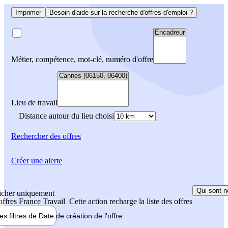
Imprimer
Besoin d'aide sur la recherche d'offres d'emploi ?
Métier, compétence, mot-clé, numéro d'offre
Lieu de travail
Distance autour du lieu choisi
Rechercher
des offres
Créer une alerte
Qui sont n
icher uniquement
 offres France Travail
Cette action recharge la liste des offres
les filtres de
Date de création
de l'offre