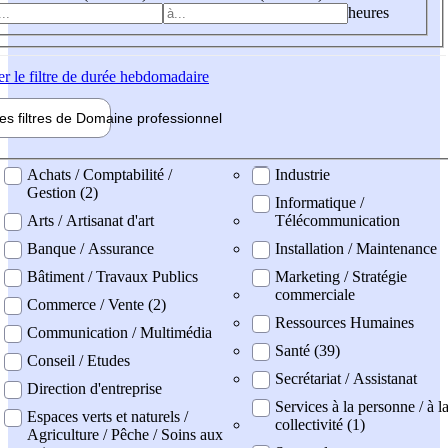
heures
er
le filtre de durée hebdomadaire
les filtres de
Domaine pro
fessionnel
ne professionel
Achats / Comptabilité /
Industrie
Gestion (2)
Informatique /
Arts / Artisanat d'art
Télécommunication
Banque / Assurance
Installation / Maintenance
Bâtiment / Travaux Publics
Marketing / Stratégie
commerciale
Commerce / Vente (2)
Ressources Humaines
Communication / Multimédia
Santé (39)
Conseil / Etudes
Secrétariat / Assistanat
Direction d'entreprise
Services à la personne / à l
Espaces verts et naturels /
collectivité (1)
Agriculture / Pêche / Soins aux