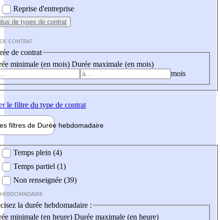
Reprise d'entreprise
plus
de types de contrat
 DE CONTRAT
ée de contrat
ée minimale (en mois)
Durée maximale (en mois)
mois
er
le filtre du type de contrat
les filtres de
Durée hebdo
madaire
 hebdomadaire
Temps plein (4)
Temps partiel (1)
Non renseignée (39)
 HEBDOMADAIRE
cisez la durée hebdomadaire :
ée minimale (en heure)
Durée maximale (en heure)