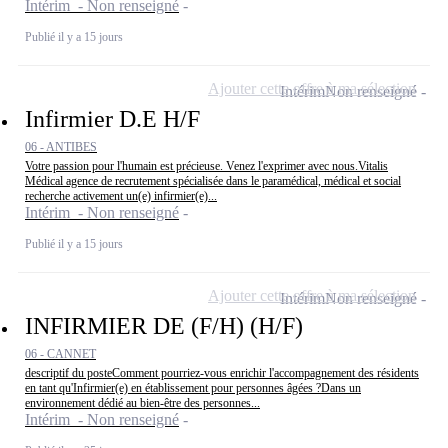
Intérim - Non renseigné
Publié il y a 15 jours
Ajouter cette offre à ma sélection
Intérim
Non renseigné
Infirmier D.E H/F
06 - ANTIBES
Votre passion pour l'humain est précieuse. Venez l'exprimer avec nous.Vitalis
Médical agence de recrutement spécialisée dans le paramédical, médical et social
recherche activement un(e) infirmier(e)...
Intérim - Non renseigné
Publié il y a 15 jours
Ajouter cette offre à ma sélection
Intérim
Non renseigné
INFIRMIER DE (F/H) (H/F)
06 - CANNET
descriptif du posteComment pourriez-vous enrichir l'accompagnement des résidents
en tant qu'Infirmier(e) en établissement pour personnes âgées ?Dans un
environnement dédié au bien-être des personnes...
Intérim - Non renseigné