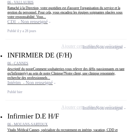
06 - VALLAURIS
Rattaché à la Direction, votre quotidien est d'assurer l'organisation du service et la
gestion du personnel. Pour cela, vous encadrez les équipes soignantes placées sous
votre responsabilité. Vous...
CDI - Non renseigné
Publié il y a 28 jours
Ajouter cette offre à ma sélection
Intérim
Non renseigné
INFIRMIER DE (F/H)
06 - CANNES
descriptif du posteComment souhaiteriez-vous relever des défis passionnants en tant
qu'Infirmier(e) au sein de notre Clinique?Notre client, une clinique renommée,
recherche des professionnels...
Intérim - Non renseigné
Publié hier
Ajouter cette offre à ma sélection
Intérim
Non renseigné
Infirmier D.E H/F
06 - MOUANS-SARTOUX
Vitalis Médical Cannes, spécialiste du recrutement en intérim, vacation, CDD et