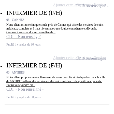
Ajouter cette offre à ma sélection
CDI
Non renseigné
INFIRMIER DE (F/H)
06 - CANNES
Notre client est une clinique située près de Cannes qui offre des services de soins
médicaux complets et à haut niveau avec une équipe compétente et dévouée.
Comment vous rendre sur votre lieu de...
CDI - Non renseigné
Publié il y a plus de 30 jours
Ajouter cette offre à ma sélection
CDI
Non renseigné
INFIRMIER DE (F/H)
06 - ANTIBES
Notre client propose un établissement de soins de suite et réadaptation dans la ville
de ANTIBES offrant des services et des soins médicaux de qualité aux patients.
Pourquoi rejoindre cet...
CDI - Non renseigné
Publié il y a plus de 30 jours