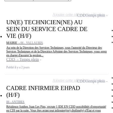
Ajouter cette offre à ma sélection
CDD
Temps plein
UN(E) TECHNICIEN(NE) AU
SEIN DU SERVICE CADRE DE
VIE (H/F)
MAIRIE -
06 - VALLAURIS
Au sein de la Direction des Services Techniques, sous l'autorité du Directeur des
Services Techniques et de la Directrice Adjointe des Services Techniques, vous serez
en charge d'assurer la gestion...
CDD - Temps plein
Publié il y a 2 jours
Ajouter cette offre à ma sélection
CDD
Temps plein
CADRE INFIRMIER EHPAD
(H/F)
06 - ANTIBES
Résidence Antibes Juan Les Pins, recrute 1 IDE EN CDD possibilités d'opportunité
en CDI par la suite. Vous êtes avant tout infirmier(ère) diplômé(e) d'État et vous