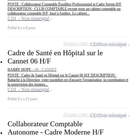
POSTE : Collaborateur Comptable Équilibre Professionnel et Cadre Serein H/F
DESCRIPTION : CLUB COMPTABLE recrute pour un cabinet comptable un
collaborateur comptable H/F, basé à Antibes. Le cabinet...
CDI - Non renseigné
Publié il y a 8 jours
Ajouter cette offre à ma sélection
CDI
Non renseigné
Cadre de Santé en Hôpital sur le
Cannet 06 H/F
HARRY HOPE -
06 - CANNET
POSTE : Cadre de Santé en Hôpital sur le Cannet 06 H/F DESCRIPTION :
Rattaché à la Direction, votre quotidien est d'assurer l'organisation, la coordination et
la supervision des équipes...
CDI - Non renseigné
Publié il y a 15 jours
Ajouter cette offre à ma sélection
CDI
Non renseigné
Collaborateur Comptable
Autonome - Cadre Moderne H/F