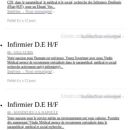
CDI, dans le paramédical, le médical et le social, recherche des Infirmiers Diplômés
d'Etat (H/F), pour un Ehpad. Vos...
Intérim - Non renseigné
Publié il y a 12 jours
Ajouter cette offre à ma sélection
Intérim
Non renseigné
Infirmier D.E H/F
06 - VALLAURIS
Votre passion pour l'humain est précieuse. Venez l'exprimer avec nous.Vitalis
Médical agence de recrutement spécialisée dans le paramédical, médical et social
recherche activement un(e) infirmier(e)...
Intérim - Non renseigné
Publié il y a 15 jours
Ajouter cette offre à ma sélection
Intérim
Non renseigné
Infirmier D.E H/F
06 - MANDELIEU-LA-NAPOULE
Votre passion pour le service mérite un environnement qui vous valorise. Postulez
dès maintenant !Vitalis Médical agence de recrutement spécialisée dans le
paramédical, médical et social recherche...