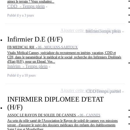
aimez le terrain ? Vous souhaitez...
CDD - Temps plein
Publié il y a 3 jours
Ajouter cette offre à ma sélection
Intérim
Temps plein
Infirmier D.E (H/F)
FB MEDICAL RH -
06 - MOUANS-SARTOUX
Vitalis Médical Cannes, spécialiste du recrutement en intérim, vacation, CDD et
CDI, dans le paramédical, le médical et le social, recherche des Infirmiers Diplômés
d'Etat (H/F), pour un Ehpad. Vos...
Intérim - Temps plein
Publié il y a 10 jours
Ajouter cette offre à ma sélection
CDD
Temps partiel
INFIRMIER DIPLOMEE D'ETAT
(H/F)
ASSOC LE RAYON DE SOLEIL DE CANNES -
06 - CANNES
Au sein du pôle santé de l'Association le Rayon de soleil de cannes vos missions
seront - d'assurer le suivi des dossiers médicaux des enfants des établissements
Saint Léon et Montbrillant...