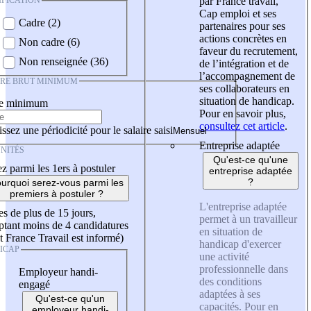
IFICATION
par France travail,
Cap emploi et ses
Cadre (2)
partenaires pour ses
actions concrètes en
Non cadre (6)
faveur du recrutement,
Non renseignée (36)
de l’intégration et de
l’accompagnement de
IRE BRUT MINIMUM
ses collaborateurs en
situation de handicap.
re minimum
Pour en savoir plus,
consultez cet article
.
ssez une périodicité pour le salaire saisi
Entreprise adaptée
NITÉS
Qu'est-ce qu'une
z parmi les 1ers à postuler
entreprise adaptée
?
urquoi serez-vous parmi les
premiers à postuler ?
L'entreprise adaptée
es de plus de 15 jours,
permet à un travailleur
tant moins de 4 candidatures
en situation de
t France Travail est informé)
handicap d'exercer
ICAP
une activité
professionnelle dans
Employeur handi-
des conditions
engagé
adaptées à ses
Qu'est-ce qu'un
capacités. Pour en
employeur handi-