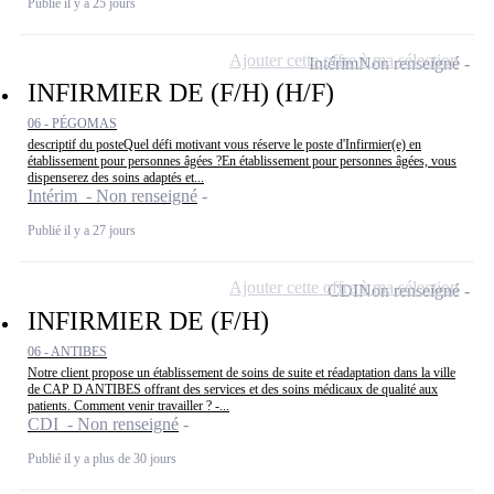
Publié il y a 25 jours
Ajouter cette offre à ma sélection
Intérim
Non renseigné
INFIRMIER DE (F/H) (H/F)
06 - PÉGOMAS
descriptif du posteQuel défi motivant vous réserve le poste d'Infirmier(e) en
établissement pour personnes âgées ?En établissement pour personnes âgées, vous
dispenserez des soins adaptés et...
Intérim - Non renseigné
Publié il y a 27 jours
Ajouter cette offre à ma sélection
CDI
Non renseigné
INFIRMIER DE (F/H)
06 - ANTIBES
Notre client propose un établissement de soins de suite et réadaptation dans la ville
de CAP D ANTIBES offrant des services et des soins médicaux de qualité aux
patients. Comment venir travailler ? -...
CDI - Non renseigné
Publié il y a plus de 30 jours