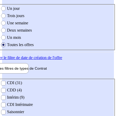
e création de l'offre
Un jour
Trois jours
Une semaine
Deux semaines
Un mois
Toutes les offres
er
le filtre de date de création de l'offre
les filtres de types de
Contrat
de contrat
CDI (31)
CDD (4)
Intérim (9)
CDI Intérimaire
Saisonnier