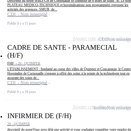
Descriptif du poste:\n\nLe CH de Cornouaille se compose de 6 pôles de soins :\n- Le pôle
PLATEAU MEDICO-TECHNIQUE et hospitalisations non programmées regroupe les
activités des urgences- SMUR, de...
CDI - Non renseigné
Publié il y a 11 jours
Ajouter cette offre à ma sélecti
CDI
Non renseig
CADRE DE SANTE - PARAMECIAL
(H/F)
FHF -
29 - QUIMPER
L'ÉTABLISSEMENT : Implanté au coeur des villes de Quimper et Concarneau, le Centre
Hospitalier de Cornouaille s'engage à offrir des soins à la pointe de la technologie tout en
assurant des soins de...
CDI - Non renseigné
Publié il y a 18 jours
Ajouter cette offre à ma sélecti
Intérim
Non renseig
INFIRMIER DE (F/H)
29 - QUIMPER
descriptif du posteVous avez déjà une activité et vous souhaitez compléter votre emploi du