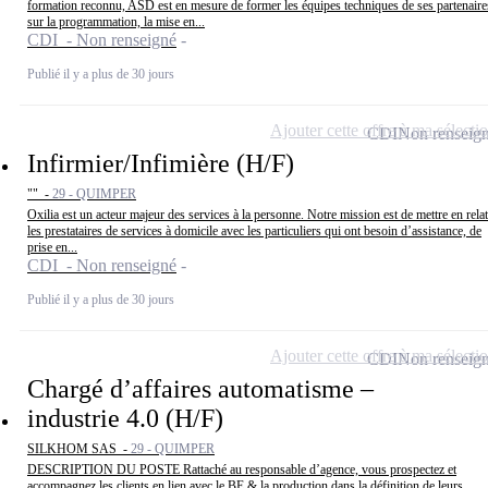
formation reconnu, ASD est en mesure de former les équipes techniques de ses partenaire
sur la programmation, la mise en...
CDI - Non renseigné
Publié il y a plus de 30 jours
Ajouter cette offre à ma sélecti
CDI
Non renseig
Infirmier/Infimière (H/F)
"" -
29 - QUIMPER
Oxilia est un acteur majeur des services à la personne. Notre mission est de mettre en rela
les prestataires de services à domicile avec les particuliers qui ont besoin d’assistance, de
prise en...
CDI - Non renseigné
Publié il y a plus de 30 jours
Ajouter cette offre à ma sélecti
CDI
Non renseig
Chargé d’affaires automatisme –
industrie 4.0 (H/F)
SILKHOM SAS -
29 - QUIMPER
DESCRIPTION DU POSTE Rattaché au responsable d’agence, vous prospectez et
accompagnez les clients en lien avec le BE & la production dans la définition de leurs