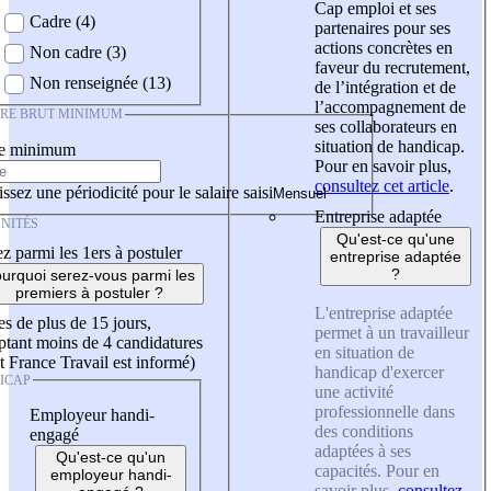
Cap emploi et ses
Cadre (4)
partenaires pour ses
actions concrètes en
Non cadre (3)
faveur du recrutement,
Non renseignée (13)
de l’intégration et de
l’accompagnement de
IRE BRUT MINIMUM
ses collaborateurs en
situation de handicap.
re minimum
Pour en savoir plus,
consultez cet article
.
ssez une périodicité pour le salaire saisi
Entreprise adaptée
NITÉS
Qu'est-ce qu'une
z parmi les 1ers à postuler
entreprise adaptée
?
urquoi serez-vous parmi les
premiers à postuler ?
L'entreprise adaptée
es de plus de 15 jours,
permet à un travailleur
tant moins de 4 candidatures
en situation de
t France Travail est informé)
handicap d'exercer
ICAP
une activité
professionnelle dans
Employeur handi-
des conditions
engagé
adaptées à ses
Qu'est-ce qu'un
capacités. Pour en
employeur handi-
savoir plus,
consultez