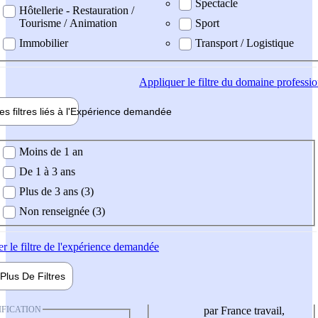
Spectacle
Hôtellerie - Restauration /
Tourisme / Animation
Sport
Immobilier
Transport / Logistique
Appliquer
le filtre du domaine professi
es filtres liés à l'
Expérience
demandée
ience demandée
Moins de 1 an
De 1 à 3 ans
Plus de 3 ans (3)
Non renseignée (3)
er
le filtre de l'expérience demandée
Plus De
Filtres
IFICATION
par France travail,