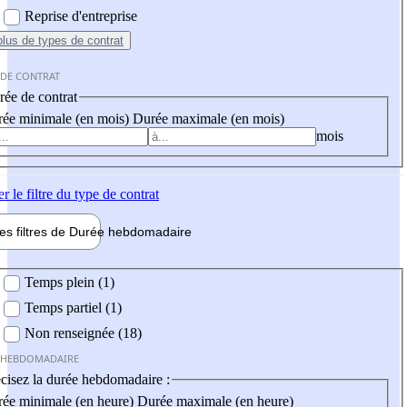
Reprise d'entreprise
plus
de types de contrat
 DE CONTRAT
ée de contrat
ée minimale (en mois)
Durée maximale (en mois)
mois
er
le filtre du type de contrat
les filtres de
Durée hebdo
madaire
 hebdomadaire
Temps plein (1)
Temps partiel (1)
Non renseignée (18)
 HEBDOMADAIRE
cisez la durée hebdomadaire :
ée minimale (en heure)
Durée maximale (en heure)