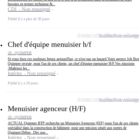
besoins en termes technique &...
CDI - Non renseigné
Publié il y a plus de 30 jours
Ajouter cette offre à ma sélecti
Intérim
Non renseig
Chef d'équipe menuisier h/f
29 - QUIMPER
Si vous lisez ces quelques lignes aujourd'hui, ce n'est pas un hasard.Votre agence Job Bo
Quimper recrute, pour l'un de ses clients, un chef d'équipe menuisier H/F.Vos missions
:Maîtriser les...
Intérim - Non renseigné
Publié il y a 10 jours
Ajouter cette offre à ma sélecti
Intérim
Non renseig
Menuisier agenceur (H/F)
29 - QUIMPER
ACTUAL Quimper BTP recherche un Menuisier Agenceur (H/F) pour l'un de ses clients
spécialisé dans la construction de bâtiment, pour une mission située aux portes de
Quimper.Début : Dès que...
Intérim - Non renseigné