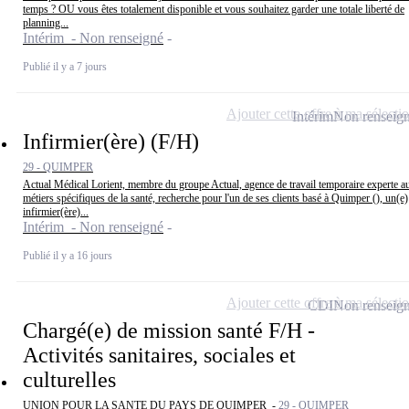
temps ? OU vous êtes totalement disponible et vous souhaitez garder une totale liberté de
planning...
Intérim - Non renseigné
Publié il y a 7 jours
Ajouter cette offre à ma sélecti
Intérim
Non renseig
Infirmier(ère) (F/H)
29 - QUIMPER
Actual Médical Lorient, membre du groupe Actual, agence de travail temporaire experte a
métiers spécifiques de la santé, recherche pour l'un de ses clients basé à Quimper (), un(e)
infirmier(ère)...
Intérim - Non renseigné
Publié il y a 16 jours
Ajouter cette offre à ma sélecti
CDI
Non renseig
Chargé(e) de mission santé F/H -
Activités sanitaires, sociales et
culturelles
UNION POUR LA SANTE DU PAYS DE QUIMPER -
29 - QUIMPER