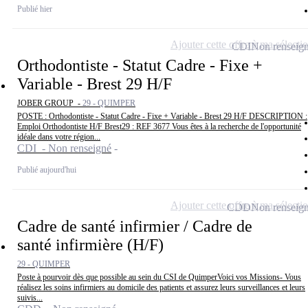
Publié hier
Ajouter cette offre à ma sélecti
CDI
Non renseig
Orthodontiste - Statut Cadre - Fixe +
Variable - Brest 29 H/F
JOBER GROUP -
29 - QUIMPER
POSTE : Orthodontiste - Statut Cadre - Fixe + Variable - Brest 29 H/F DESCRIPTION :
Emploi Orthodontiste H/F Brest29 : REF 3677 Vous êtes à la recherche de l'opportunité
idéale dans votre région...
CDI - Non renseigné
Publié aujourd'hui
Ajouter cette offre à ma sélecti
CDD
Non renseig
Cadre de santé infirmier / Cadre de
santé infirmière (H/F)
29 - QUIMPER
Poste à pourvoir dès que possible au sein du CSI de QuimperVoici vos Missions- Vous
réalisez les soins infirmiers au domicile des patients et assurez leurs surveillances et leurs
suivis...