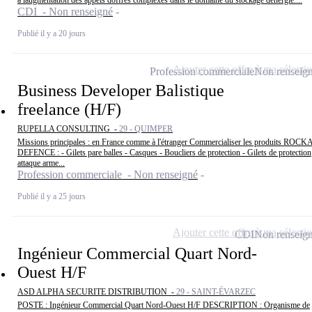
à laugmentation des appels doffres complexes dans le domaine du stockage dénergie....
CDI - Non renseigné
Publié il y a 20 jours
Ajouter cette offre à ma sélecti
Profession commerciale
Non renseig
Business Developer Balistique
freelance (H/F)
RUPELLA CONSULTING -
29 - QUIMPER
Missions principales : en France comme à l'étranger Commercialiser les produits ROCK
DEFENCE : - Gilets pare balles - Casques - Boucliers de protection - Gilets de protection
attaque arme...
Profession commerciale - Non renseigné
Publié il y a 25 jours
Ajouter cette offre à ma sélecti
CDI
Non renseig
Ingénieur Commercial Quart Nord-
Ouest H/F
ASD ALPHA SECURITE DISTRIBUTION -
29 - SAINT-ÉVARZEC
POSTE : Ingénieur Commercial Quart Nord-Ouest H/F DESCRIPTION : Organisme de