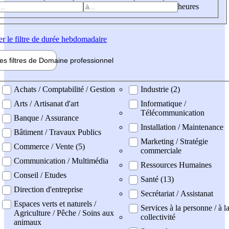
heures
er
le filtre de durée hebdomadaire
les filtres de
Domaine pro
fessionnel
ne professionel
Achats / Comptabilité / Gestion
Industrie (2)
Arts / Artisanat d'art
Informatique /
Télécommunication
Banque / Assurance
Installation / Maintenance
Bâtiment / Travaux Publics
Marketing / Stratégie
Commerce / Vente (5)
commerciale
Communication / Multimédia
Ressources Humaines
Conseil / Etudes
Santé (13)
Direction d'entreprise
Secrétariat / Assistanat
Espaces verts et naturels /
Services à la personne / à l
Agriculture / Pêche / Soins aux
collectivité
animaux