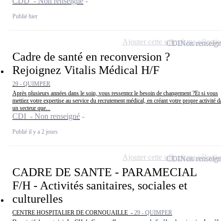
CDD - Non renseigné
Publié hier
Ajouter cette offre à ma sélecti
CDI
Non renseig
Cadre de santé en reconversion ?
Rejoignez Vitalis Médical H/F
29 - QUIMPER
Après plusieurs années dans le soin, vous ressentez le besoin de changement ?Et si vous
mettiez votre expertise au service du recrutement médical, en créant votre propre activité 
un secteur que...
CDI - Non renseigné
Publié il y a 2 jours
Ajouter cette offre à ma sélecti
CDI
Non renseig
CADRE DE SANTE - PARAMECIAL
F/H - Activités sanitaires, sociales et
culturelles
CENTRE HOSPITALIER DE CORNOUAILLE -
29 - QUIMPER