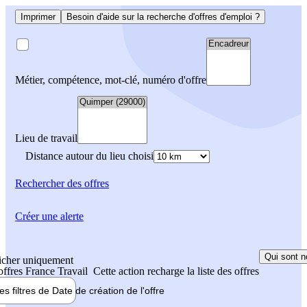
Imprimer
Besoin d'aide sur la recherche d'offres d'emploi ?
Métier, compétence, mot-clé, numéro d'offre
Lieu de travail
Distance autour du lieu choisi
Rechercher
des offres
Créer une alerte
Qui sont n
icher uniquement
 offres France Travail
Cette action recharge la liste des offres
les filtres de
Date de création
de l'offre