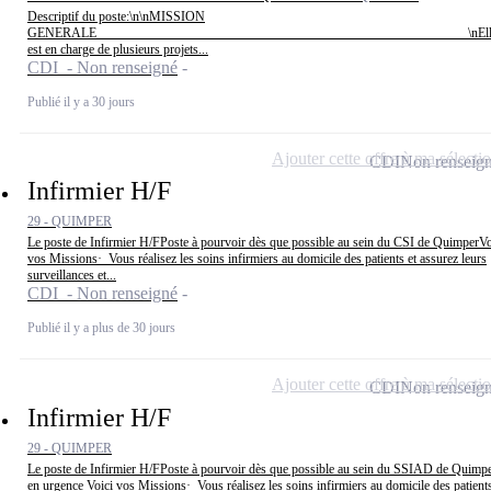
Descriptif du poste:\n\nMISSION
GENERALE \nElle/i
est en charge de plusieurs projets...
CDI - Non renseigné
Publié il y a 30 jours
Ajouter cette offre à ma sélecti
CDI
Non renseig
Infirmier H/F
29 - QUIMPER
Le poste de Infirmier H/FPoste à pourvoir dès que possible au sein du CSI de QuimperVo
vos Missions· Vous réalisez les soins infirmiers au domicile des patients et assurez leurs
surveillances et...
CDI - Non renseigné
Publié il y a plus de 30 jours
Ajouter cette offre à ma sélecti
CDI
Non renseig
Infirmier H/F
29 - QUIMPER
Le poste de Infirmier H/FPoste à pourvoir dès que possible au sein du SSIAD de Quimpe
en urgence Voici vos Missions· Vous réalisez les soins infirmiers au domicile des patients