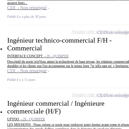
assurez leurs...
CDI - Non renseigné
Publié il y a plus de 30 jours
Ajouter cette offre à ma sélecti
CDI
Non renseig
Ingénieur technico-commercial F/H -
Commercial
INTERFACE CONCEPT -
29 - QUIMPER
Descriptif du poste:\n\nVous aimez la technologie de haut niveau, les relations commercia
durables et les clients que l'on accompagne sur le temps long ?\n \nEn tant qu' « Ingénieur.
CDI - Non renseigné
Publié il y a 11 jours
Ajouter cette offre à ma sélecti
CDI
Non renseig
Ingénieur commercial / Ingénieure
commerciale (H/F)
UPTOO -
29 - QUIMPER
LES MISSIONS : Nous créons ce poste pour renforcer notre équipe avant-vente et répon