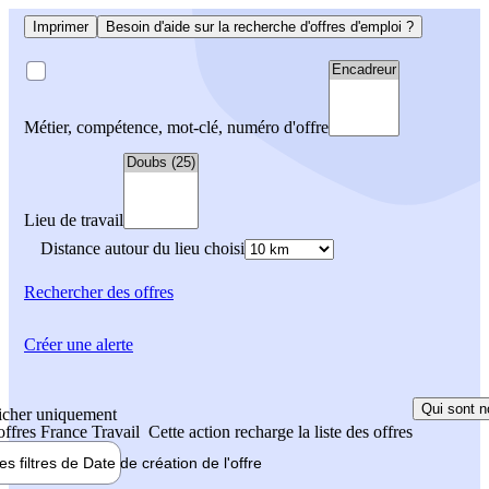
Imprimer
Besoin d'aide sur la recherche d'offres d'emploi ?
Métier, compétence, mot-clé, numéro d'offre
Lieu de travail
Distance autour du lieu choisi
Rechercher
des offres
Créer une alerte
Qui sont n
icher uniquement
 offres France Travail
Cette action recharge la liste des offres
les filtres de
Date de création
de l'offre