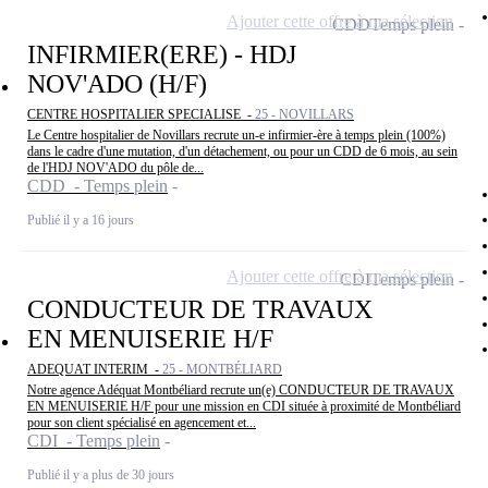
Ajouter cette offre à ma sélection
CDD
Temps plein
INFIRMIER(ERE) - HDJ
NOV'ADO (H/F)
CENTRE HOSPITALIER SPECIALISE -
25 - NOVILLARS
Le Centre hospitalier de Novillars recrute un-e infirmier-ère à temps plein (100%)
dans le cadre d'une mutation, d'un détachement, ou pour un CDD de 6 mois, au sein
de l'HDJ NOV'ADO du pôle de...
CDD - Temps plein
Publié il y a 16 jours
Ajouter cette offre à ma sélection
CDI
Temps plein
CONDUCTEUR DE TRAVAUX
EN MENUISERIE H/F
ADEQUAT INTERIM -
25 - MONTBÉLIARD
Notre agence Adéquat Montbéliard recrute un(e) CONDUCTEUR DE TRAVAUX
EN MENUISERIE H/F pour une mission en CDI située à proximité de Montbéliard
pour son client spécialisé en agencement et...
CDI - Temps plein
Publié il y a plus de 30 jours