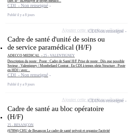
chef.\n* \nDéployer le projet médico...
CDI - Non renseigné
Publié il y a 8 jours
Ajouter cette offre à ma sélection
CDI
Non renseigné
Cadre de santé d'unité de soins ou
de service paramédical (H/F)
ADECCO MEDICAL -
25 - VALENTIGNEY
Description du poste : Poste : Cadre de Santé H/F Prise de poste : Dès que possible
Secteur : Valentigney / Montbeliard Contrat : En CDI à temps plein Structure : Poste
en HDJ / avec...
CDI - Non renseigné
Publié il y a 9 jours
Ajouter cette offre à ma sélection
CDI
Non renseigné
Cadre de santé au bloc opératoire
(H/F)
25 - BESANÇON
(67894) CHU de Besançon Le cadre de santé prévoit et organise l'activité