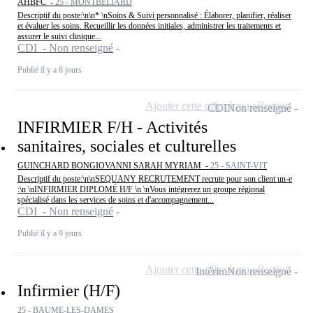
AHBFC -
25 - MONTBÉLIARD
Descriptif du poste:\n\n* \nSoins & Suivi personnalisé : Élaborer, planifier, réaliser
et évaluer les soins. Recueillir les données initiales, administrer les traitements et
assurer le suivi clinique...
CDI - Non renseigné
Publié il y a 8 jours
Ajouter cette offre à ma sélection
CDI
Non renseigné
INFIRMIER F/H - Activités
sanitaires, sociales et culturelles
GUINCHARD BONGIOVANNI SARAH MYRIAM -
25 - SAINT-VIT
Descriptif du poste:\n\nSEQUANY RECRUTEMENT recrute pour son client un-e
:\n \nINFIRMIER DIPLOMÉ H/F \n \nVous intégrerez un groupe régional
spécialisé dans les services de soins et d'accompagnement...
CDI - Non renseigné
Publié il y a 9 jours
Ajouter cette offre à ma sélection
Intérim
Non renseigné
Infirmier (H/F)
25 - BAUME-LES-DAMES