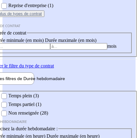
Reprise d'entreprise (1)
plus
de types de contrat
 DE CONTRAT
ée de contrat
ée minimale (en mois)
Durée maximale (en mois)
mois
er
le filtre du type de contrat
les filtres de
Durée hebdo
madaire
 hebdomadaire
Temps plein (3)
Temps partiel (1)
Non renseignée (28)
 HEBDOMADAIRE
cisez la durée hebdomadaire :
ée minimale (en heure)
Durée maximale (en heure)