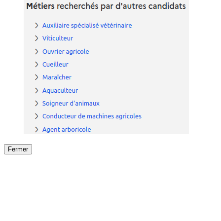
Fermer
Fermer
le détail de l'offre
/
Offre
sur
Offre précéden