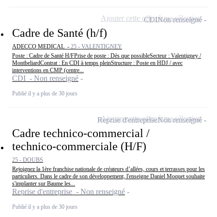
Ajouter cette offre à ma sélection
CDI
Non renseigné
Cadre de Santé (h/f)
ADECCO MEDICAL -
25 - VALENTIGNEY
Poste : Cadre de Santé H/FPrise de poste : Dès que possibleSecteur : Valentigney /
MontbeliardContrat : En CDI à temps pleinStructure : Poste en HDJ / avec
interventions en CMP (centre...
CDI - Non renseigné
Publié il y a plus de 30 jours
Ajouter cette offre à ma sélection
Reprise d'entreprise
Non renseigné
Cadre technico-commercial /
technico-commerciale (H/F)
25 - DOUBS
Rejoignez la 1ère franchise nationale de créateurs d’allées, cours et terrasses pour les
particuliers. Dans le cadre de son développement, l'enseigne Daniel Moquet souhaite
s'implanter sur Baume les...
Reprise d'entreprise - Non renseigné
Publié il y a plus de 30 jours