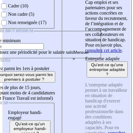
Cap emploi et ses
Cadre (10)
partenaires pour ses
actions concrètes en
Non cadre (5)
faveur du recrutement,
Non renseignée (17)
de l’intégration et de
l’accompagnement de
IRE BRUT MINIMUM
ses collaborateurs en
situation de handicap.
re minimum
Pour en savoir plus,
consultez cet article
.
ssez une périodicité pour le salaire saisi
Entreprise adaptée
NITÉS
Qu'est-ce qu'une
z parmi les 1ers à postuler
entreprise adaptée
?
urquoi serez-vous parmi les
premiers à postuler ?
L'entreprise adaptée
es de plus de 15 jours,
permet à un travailleur
tant moins de 4 candidatures
en situation de
t France Travail est informé)
handicap d'exercer
ICAP
une activité
professionnelle dans
Employeur handi-
des conditions
engagé
adaptées à ses
Qu'est-ce qu'un
capacités. Pour en
employeur handi-
savoir plus,
consultez