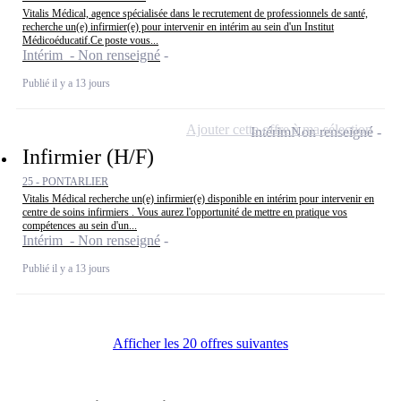
Vitalis Médical, agence spécialisée dans le recrutement de professionnels de santé,
recherche un(e) infirmier(e) pour intervenir en intérim au sein d'un Institut
Médicoéducatif.Ce poste vous...
Intérim - Non renseigné
Publié il y a 13 jours
Ajouter cette offre à ma sélection
Intérim
Non renseigné
Infirmier (H/F)
25 - PONTARLIER
Vitalis Médical recherche un(e) infirmier(e) disponible en intérim pour intervenir en
centre de soins infirmiers . Vous aurez l'opportunité de mettre en pratique vos
compétences au sein d'un...
Intérim - Non renseigné
Publié il y a 13 jours
Afficher les 20 offres suivantes