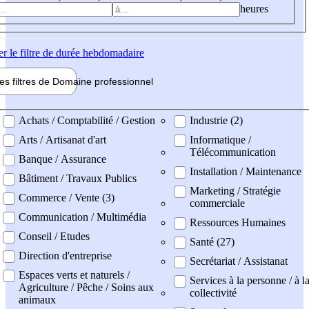
heures
er
le filtre de durée hebdomadaire
les filtres de
Domaine pro
fessionnel
ne professionel
Achats / Comptabilité / Gestion
Industrie (2)
Arts / Artisanat d'art
Informatique /
Télécommunication
Banque / Assurance
Installation / Maintenance
Bâtiment / Travaux Publics
Marketing / Stratégie
Commerce / Vente (3)
commerciale
Communication / Multimédia
Ressources Humaines
Conseil / Etudes
Santé (27)
Direction d'entreprise
Secrétariat / Assistanat
Espaces verts et naturels /
Services à la personne / à l
Agriculture / Pêche / Soins aux
collectivité
animaux