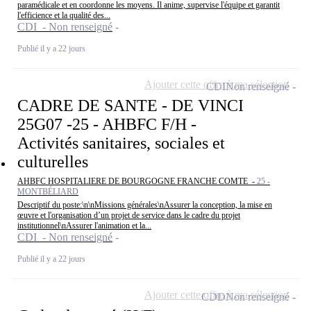
paramédicale et en coordonne les moyens. Il anime, supervise l'équipe et garantit
l'efficience et la qualité des...
CDI - Non renseigné
Publié il y a 22 jours
Ajouter cette offre à ma sélection
CDI
Non renseigné
CADRE DE SANTE - DE VINCI
25G07 -25 - AHBFC F/H -
Activités sanitaires, sociales et
culturelles
AHBFC HOSPITALIERE DE BOURGOGNE FRANCHE COMTE -
25 -
MONTBÉLIARD
Descriptif du poste:\n\nMissions générales\nAssurer la conception, la mise en
œuvre et l'organisation d’un projet de service dans le cadre du projet
institutionnel\nAssurer l'animation et la...
CDI - Non renseigné
Publié il y a 22 jours
Ajouter cette offre à ma sélection
CDD
Non renseigné