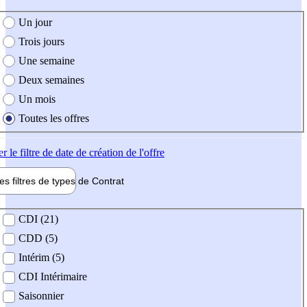
e création de l'offre
Un jour
Trois jours
Une semaine
Deux semaines
Un mois
Toutes les offres
er
le filtre de date de création de l'offre
les filtres de types de
Contrat
de contrat
CDI (21)
CDD (5)
Intérim (5)
CDI Intérimaire
Saisonnier