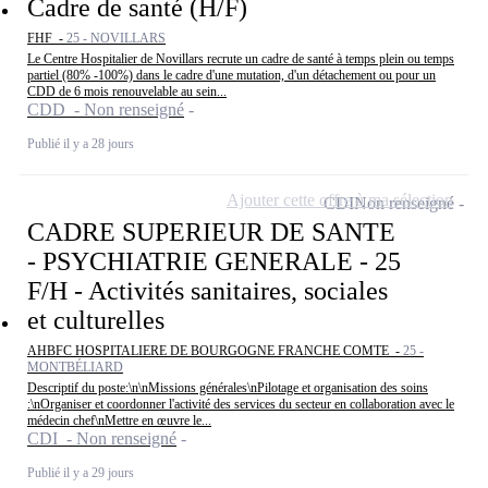
Cadre de santé (H/F)
FHF -
25 - NOVILLARS
Le Centre Hospitalier de Novillars recrute un cadre de santé à temps plein ou temps
partiel (80% -100%) dans le cadre d'une mutation, d'un détachement ou pour un
CDD de 6 mois renouvelable au sein...
CDD - Non renseigné
Publié il y a 28 jours
Ajouter cette offre à ma sélection
CDI
Non renseigné
CADRE SUPERIEUR DE SANTE
- PSYCHIATRIE GENERALE - 25
F/H - Activités sanitaires, sociales
et culturelles
AHBFC HOSPITALIERE DE BOURGOGNE FRANCHE COMTE -
25 -
MONTBÉLIARD
Descriptif du poste:\n\nMissions générales\nPilotage et organisation des soins
:\nOrganiser et coordonner l'activité des services du secteur en collaboration avec le
médecin chef\nMettre en œuvre le...
CDI - Non renseigné
Publié il y a 29 jours