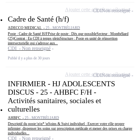
Ajouter cette offre à ma sélection
CDI
Non renseigné
Cadre de Santé (h/f)
ADECCO MEDICAL -
25 - MONTBÉLIARD
Poste : Cadre de Santé H/FPrise de poste : Dès que possibleSecteur : Montbéliard
(25)Contrat : En CDI à temps pleinStructure : Poste en unité de réinsertion
intersectorielle qui s'adresse aux...
CDI - Non renseigné
Publié il y a plus de 30 jours
Ajouter cette offre à ma sélection
CDI
Non renseigné
INFIRMIER - HJ ADOLESCENTS
DISCUS - 25 - AHBFC F/H -
Activités sanitaires, sociales et
culturelles
AHBFC -
25 - MONTBÉLIARD
Descriptif du poste:\n\n* \nSoins & Suivi individuel : Exercer votre rôle propre
infirmier, dispenser les soins sur prescription médicale et mener des prises en charge
individuelles...
CDI - Non renseigné