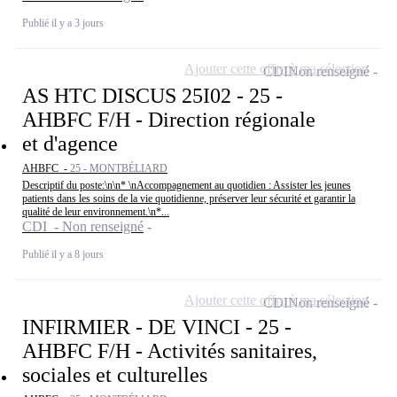
Publié il y a 3 jours
Ajouter cette offre à ma sélection
CDI
Non renseigné
AS HTC DISCUS 25I02 - 25 -
AHBFC F/H - Direction régionale
et d'agence
AHBFC -
25 - MONTBÉLIARD
Descriptif du poste:\n\n* \nAccompagnement au quotidien : Assister les jeunes
patients dans les soins de la vie quotidienne, préserver leur sécurité et garantir la
qualité de leur environnement.\n*...
CDI - Non renseigné
Publié il y a 8 jours
Ajouter cette offre à ma sélection
CDI
Non renseigné
INFIRMIER - DE VINCI - 25 -
AHBFC F/H - Activités sanitaires,
sociales et culturelles