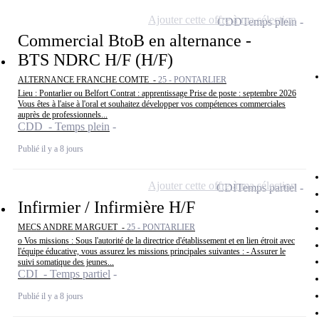
Ajouter cette offre à ma sélection
CDD
Temps plein
Commercial BtoB en alternance -
BTS NDRC H/F (H/F)
ALTERNANCE FRANCHE COMTE -
25 - PONTARLIER
Lieu : Pontarlier ou Belfort Contrat : apprentissage Prise de poste : septembre 2026
Vous êtes à l'aise à l'oral et souhaitez développer vos compétences commerciales
auprès de professionnels...
CDD - Temps plein
Publié il y a 8 jours
Ajouter cette offre à ma sélection
CDI
Temps partiel
Infirmier / Infirmière H/F
MECS ANDRE MARGUET -
25 - PONTARLIER
o Vos missions : Sous l'autorité de la directrice d'établissement et en lien étroit avec
l'équipe éducative, vous assurez les missions principales suivantes : - Assurer le
suivi somatique des jeunes...
CDI - Temps partiel
Publié il y a 8 jours