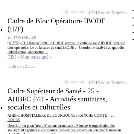
Ajouter cette offre à ma sélection
CDI
Non renseigné
Cadre de Bloc Opératoire IBODE
(H/F)
25 - PONTARLIER
(102755) CHI Haute-Comté Le CHIHC recrute un cadre de santé IBODE pour son
bloc opératoire. Le ou la cadre de santé IBODE : - Coordonne l'activité au quotidien
: planification, anticipation,...
CDI - Non renseigné
Publié il y a 2 jours
Ajouter cette offre à ma sélection
CDI
Non renseigné
Cadre Supérieur de Santé - 25 -
AHBFC F/H - Activités sanitaires,
sociales et culturelles
AHBFC HOSPITALIERE DE BOURGOGNE FRANCHE COMTE -
25 -
DOUBS
Descriptif du poste:\n\n \nMissions principales\nPilotage & organisation des
soins\n* \nOrganiser et coordonner l'activité des services en lien avec le médecin