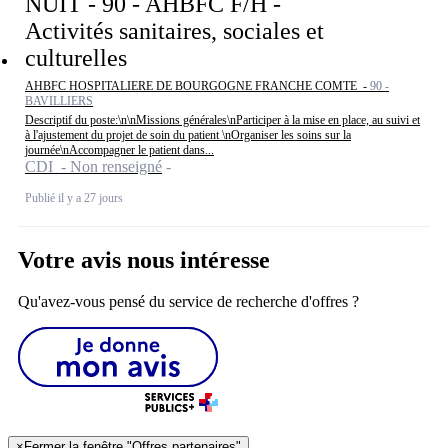
NUIT - 90 - AHBFC F/H -
Activités sanitaires, sociales et
culturelles
AHBFC HOSPITALIERE DE BOURGOGNE FRANCHE COMTE -
90 -
BAVILLIERS
Descriptif du poste:\n\nMissions générales\nParticiper à la mise en place, au suivi et
à l'ajustement du projet de soin du patient \nOrganiser les soins sur la
journée\nAccompagner le patient dans...
CDI - Non renseigné
Publié il y a 27 jours
Votre avis nous intéresse
Qu'avez-vous pensé du service de recherche d'offres ?
×
Fermer la fenêtre "Offres partenaires"