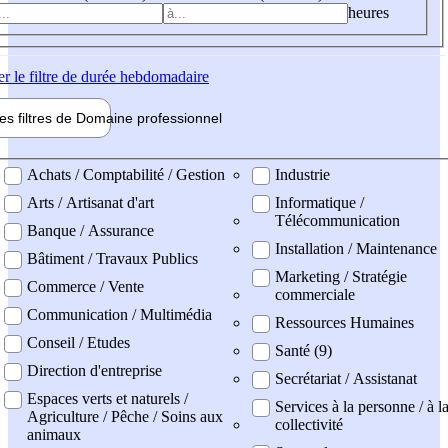
heures
er
le filtre de durée hebdomadaire
les filtres de
Domaine pro
fessionnel
ne professionel
Achats / Comptabilité / Gestion
Industrie
Arts / Artisanat d'art
Informatique /
Télécommunication
Banque / Assurance
Installation / Maintenance
Bâtiment / Travaux Publics
Marketing / Stratégie
Commerce / Vente
commerciale
Communication / Multimédia
Ressources Humaines
Conseil / Etudes
Santé (9)
Direction d'entreprise
Secrétariat / Assistanat
Espaces verts et naturels /
Services à la personne / à l
Agriculture / Pêche / Soins aux
collectivité
animaux