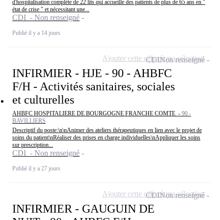
d'hospitalisation complète de 22 lits qui accueille des patients de plus de 65 ans en "
état de crise " et nécessitant une...
CDI - Non renseigné
Publié il y a 14 jours
Ajouter cette offre à ma sélection
CDI
Non renseigné
INFIRMIER - HJE - 90 - AHBFC
F/H - Activités sanitaires, sociales
et culturelles
AHBFC HOSPITALIERE DE BOURGOGNE FRANCHE COMTE -
90 -
BAVILLIERS
Descriptif du poste:\n\nAnimer des ateliers thérapeutiques en lien avec le projet de
soins du patient\nRéaliser des prises en charge individuelles\nAppliquer les soins
sur prescription...
CDI - Non renseigné
Publié il y a 27 jours
Ajouter cette offre à ma sélection
CDI
Non renseigné
INFIRMIER - GAUGUIN DE