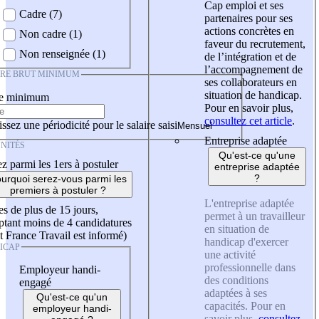
Cap emploi et ses
Cadre (7)
partenaires pour ses
actions concrètes en
Non cadre (1)
faveur du recrutement,
Non renseignée (1)
de l’intégration et de
l’accompagnement de
IRE BRUT MINIMUM
ses collaborateurs en
situation de handicap.
re minimum
Pour en savoir plus,
consultez cet article
.
ssez une périodicité pour le salaire saisi
Entreprise adaptée
NITÉS
Qu'est-ce qu'une
z parmi les 1ers à postuler
entreprise adaptée
?
urquoi serez-vous parmi les
premiers à postuler ?
L'entreprise adaptée
es de plus de 15 jours,
permet à un travailleur
tant moins de 4 candidatures
en situation de
t France Travail est informé)
handicap d'exercer
ICAP
une activité
professionnelle dans
Employeur handi-
des conditions
engagé
adaptées à ses
Qu'est-ce qu'un
capacités. Pour en
employeur handi-
savoir plus,
consultez