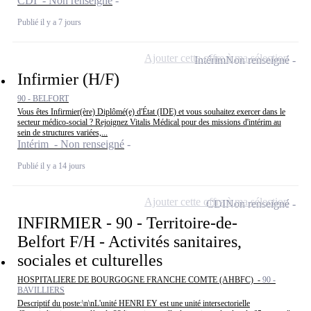
CDI - Non renseigné
Publié il y a 7 jours
Ajouter cette offre à ma sélection
Intérim
Non renseigné
Infirmier (H/F)
90 - BELFORT
Vous êtes Infirmier(ère) Diplômé(e) d'État (IDE) et vous souhaitez exercer dans le
secteur médico-social ? Rejoignez Vitalis Médical pour des missions d'intérim au
sein de structures variées,...
Intérim - Non renseigné
Publié il y a 14 jours
Ajouter cette offre à ma sélection
CDI
Non renseigné
INFIRMIER - 90 - Territoire-de-
Belfort F/H - Activités sanitaires,
sociales et culturelles
HOSPITALIERE DE BOURGOGNE FRANCHE COMTE (AHBFC) -
90 -
BAVILLIERS
Descriptif du poste:\n\nL'unité HENRI EY est une unité intersectorielle