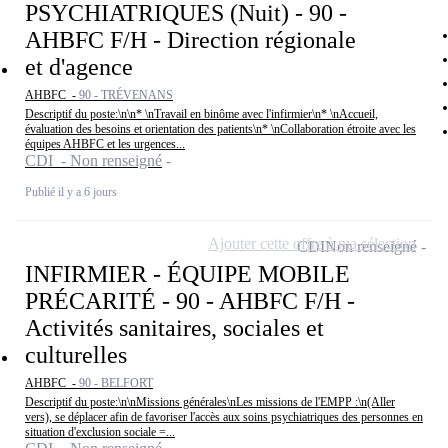
PSYCHIATRIQUES (Nuit) - 90 -
AHBFC F/H - Direction régionale
et d'agence
AHBFC -
90 - TRÉVENANS
Descriptif du poste:\n\n* \nTravail en binôme avec l'infirmier\n* \nAccueil,
évaluation des besoins et orientation des patients\n* \nCollaboration étroite avec les
équipes AHBFC et les urgences...
CDI - Non renseigné
Publié il y a 6 jours
Ajouter cette offre à ma sélection
CDI
Non renseigné
INFIRMIER - ÉQUIPE MOBILE
PRÉCARITÉ - 90 - AHBFC F/H -
Activités sanitaires, sociales et
culturelles
AHBFC -
90 - BELFORT
Descriptif du poste:\n\nMissions générales\nLes missions de l'EMPP :\n(Aller
vers), se déplacer afin de favoriser l'accès aux soins psychiatriques des personnes en
situation d'exclusion sociale =...