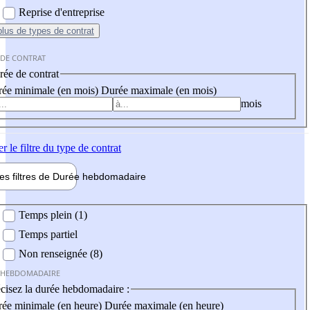
Reprise d'entreprise
plus
de types de contrat
 DE CONTRAT
ée de contrat
ée minimale (en mois)
Durée maximale (en mois)
mois
er
le filtre du type de contrat
les filtres de
Durée hebdo
madaire
 hebdomadaire
Temps plein (1)
Temps partiel
Non renseignée (8)
 HEBDOMADAIRE
cisez la durée hebdomadaire :
ée minimale (en heure)
Durée maximale (en heure)