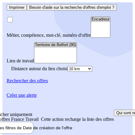
Imprimer
Besoin d'aide sur la recherche d'offres d'emploi ?
Métier, compétence, mot-clé, numéro d'offre
Lieu de travail
Distance autour du lieu choisi
Rechercher
des offres
Créer une alerte
Qui sont n
icher uniquement
 offres France Travail
Cette action recharge la liste des offres
les filtres de
Date de création
de l'offre