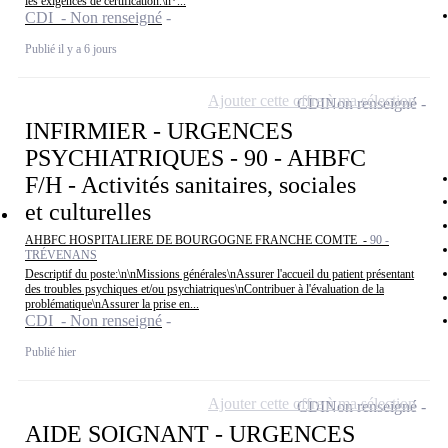
les exigences de certification.\n*...
CDI - Non renseigné
Publié il y a 6 jours
Ajouter cette offre à ma sélection
CDI
Non renseigné
INFIRMIER - URGENCES
PSYCHIATRIQUES - 90 - AHBFC
F/H - Activités sanitaires, sociales
et culturelles
AHBFC HOSPITALIERE DE BOURGOGNE FRANCHE COMTE -
90 -
TRÉVENANS
Descriptif du poste:\n\nMissions générales\nAssurer l'accueil du patient présentant
des troubles psychiques et/ou psychiatriques\nContribuer à l'évaluation de la
problématique\nAssurer la prise en...
CDI - Non renseigné
Publié hier
Ajouter cette offre à ma sélection
CDI
Non renseigné
AIDE SOIGNANT - URGENCES