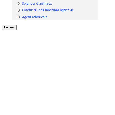
Fermer
Fermer
le détail de l'offre
/
Offre
sur
Offre précéden