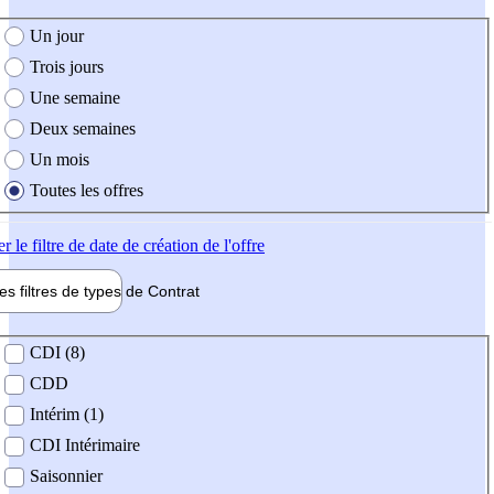
e création de l'offre
Un jour
Trois jours
Une semaine
Deux semaines
Un mois
Toutes les offres
er
le filtre de date de création de l'offre
les filtres de types de
Contrat
de contrat
CDI (8)
CDD
Intérim (1)
CDI Intérimaire
Saisonnier