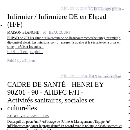
Ajouter cette offre à ma sélection
CDI
Temps plein
Infirmier / Infirmière DE en Ehpad
(H/F)
MAISON BLANCHE -
90 - BEAUCOURT
EHPAD de 203 lits situé sur la commune de Beaucourt recherche un(e) infirmier(e)
diplômé(e) d'état. Les missions sont : - assurer la qualité et la sécurité de la prise en
soins, - réaliser les soins...
CDI - Temps plein
Publié il y a 21 jours
Ajouter cette offre à ma sélection
CDI
Non renseigné
CADRE DE SANTÉ - HENRI EY
90Z01 - 90 - AHBFC F/H -
Activités sanitaires, sociales et
culturelles
AHBFC -
90 - BAVILLIERS
Descriptif du poste:\n\n* \nPilotage de l'Unité & Management d'Équipe :\n*
\nÉlaborer et appliquer le projet d'unité en accord avec la politique d'établissement et