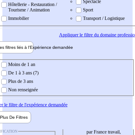
Spectacle
Hôtellerie - Restauration /
Tourisme / Animation
Sport
Immobilier
Transport / Logistique
Appliquer
le filtre du domaine professi
es filtres liés à l'
Expérience
demandée
ience demandée
Moins de 1 an
De 1 à 3 ans (7)
Plus de 3 ans
Non renseignée
er
le filtre de l'expérience demandée
Plus De
Filtres
IFICATION
par France travail,