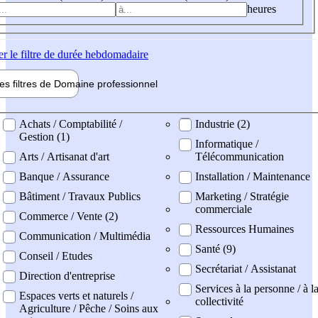
heures
er
le filtre de durée hebdomadaire
les filtres de
Domaine pro
fessionnel
ne professionel
Achats / Comptabilité /
Industrie (2)
Gestion (1)
Informatique /
Arts / Artisanat d'art
Télécommunication
Banque / Assurance
Installation / Maintenance
Bâtiment / Travaux Publics
Marketing / Stratégie
commerciale
Commerce / Vente (2)
Ressources Humaines
Communication / Multimédia
Santé (9)
Conseil / Etudes
Secrétariat / Assistanat
Direction d'entreprise
Services à la personne / à l
Espaces verts et naturels /
collectivité
Agriculture / Pêche / Soins aux