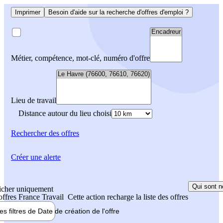
Imprimer
Besoin d'aide sur la recherche d'offres d'emploi ?
Métier, compétence, mot-clé, numéro d'offre
Lieu de travail
Distance autour du lieu choisi
Rechercher
des offres
Créer une alerte
Qui sont n
icher uniquement
 offres France Travail
Cette action recharge la liste des offres
les filtres de
Date de création
de l'offre