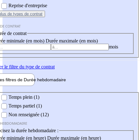
Reprise d'entreprise
plus
de types de contrat
 DE CONTRAT
ée de contrat
ée minimale (en mois)
Durée maximale (en mois)
mois
er
le filtre du type de contrat
les filtres de
Durée hebdo
madaire
 hebdomadaire
Temps plein (1)
Temps partiel (1)
Non renseignée (12)
 HEBDOMADAIRE
cisez la durée hebdomadaire :
ée minimale (en heure)
Durée maximale (en heure)