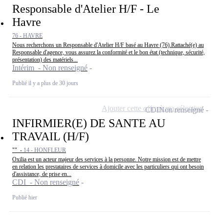
Responsable d'Atelier H/F - Le
Havre
76 - HAVRE
Nous recherchons un Responsable d'Atelier H/F basé au Havre (76).Rattaché(e) au
Responsable d'agence, vous assurez la conformité et le bon état (technique, sécurité,
présentation) des matériels...
Intérim - Non renseigné
Publié il y a plus de 30 jours
Ajouter cette offre à ma sélection
CDI
Non renseigné
INFIRMIER(E) DE SANTE AU
TRAVAIL (H/F)
"" -
14 - HONFLEUR
Oxilia est un acteur majeur des services à la personne. Notre mission est de mettre
en relation les prestataires de services à domicile avec les particuliers qui ont besoin
d'assistance, de prise en...
CDI - Non renseigné
Publié hier