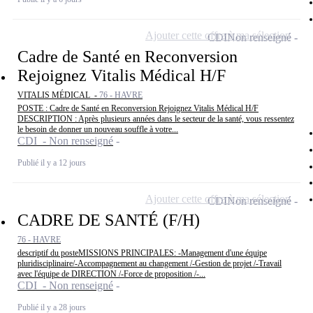
Ajouter cette offre à ma sélection
CDI
Non renseigné
Cadre de Santé en Reconversion
Rejoignez Vitalis Médical H/F
VITALIS MÉDICAL -
76 - HAVRE
POSTE : Cadre de Santé en Reconversion Rejoignez Vitalis Médical H/F
DESCRIPTION : Après plusieurs années dans le secteur de la santé, vous ressentez
le besoin de donner un nouveau souffle à votre...
CDI - Non renseigné
Publié il y a 12 jours
Ajouter cette offre à ma sélection
CDI
Non renseigné
CADRE DE SANTÉ (F/H)
76 - HAVRE
descriptif du posteMISSIONS PRINCIPALES: -Management d'une équipe
pluridisciplinaire/-Accompagnement au changement /-Gestion de projet /-Travail
avec l'équipe de DIRECTION /-Force de proposition /-...
CDI - Non renseigné
Publié il y a 28 jours