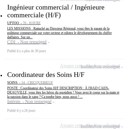
Ingénieur commercial / Ingénieure
commerciale (H/F)
UPTOO -
76 - HAVRE
LES MISSIONS : Rattaché au Directeur Régional, vous êtes le garant de la
politique commerciale sur votre secteur et pilotez le développement du chiffre
daffaires. Sur un...
CDI - Non renseigné
Publié il y a plus de 30 jours
Ajouter cette offre à ma sélection
Intérim
Non renseigné
Coordinateur des Soins H/F
SOINS -
14 - CRICQUEBŒUF
POSTE : Coordinateur des Soins H/F DESCRIPTION : À l'HAD CAEN-
DEAUVILLE, vous êtes les héros du quotidien ! Vous avez le coeur sur la main et
la passion dans le sang ? Ça tombe bien, nous aussi ! ...
Intérim - Non renseigné
Publié il y a 26 jours
Ajouter cette offre à ma sélection
Intérim
Non renseigné