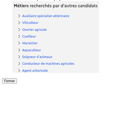
Fermer
Fermer
le détail de l'offre
/
Offre
sur
Offre précéden