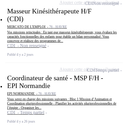
Ajouter cette offre à ma sélection
CDI
Non renseigné
Masseur Kinésithérapeute H/F
(CDI)
MERCATO DE L'EMPLOI -
76 - HAVRE
Vos missions principales : En tant que masseur-kinésithérapeute, vous évaluez les
capacités fonctionnelles des enfants pour établir un bilan personnalisé. Vous
concevez et réalisez des programmes de...
CDI - Non renseigné
Publié il y a 2 jours
Ajouter cette offre à ma sélection
CDI
Temps partiel
Coordinateur de santé - MSP F/H -
EPI Normandie
EPI NORMANDIE -
76 - HAVRE
Vous serez en charge des missions suivantes : Bloc 1 Mission d’Animation et
Coordination pluriprofessionnelle - Planifier les activités pluriprofessionnelles de
l’équipe - Organiser les...
CDI - Temps partiel
Publié il y a 26 jours