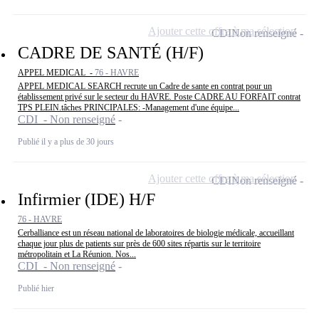
Ajouter cette offre à ma sélection
CDI
Non renseigné
CADRE DE SANTÉ (H/F)
APPEL MEDICAL -
76 - HAVRE
APPEL MEDICAL SEARCH recrute un Cadre de sante en contrat pour un
établissement privé sur le secteur du HAVRE. Poste CADRE AU FORFAIT contrat
TPS PLEIN.tâches PRINCIPALES: -Management d'une équipe...
CDI - Non renseigné
Publié il y a plus de 30 jours
Ajouter cette offre à ma sélection
CDI
Non renseigné
Infirmier (IDE) H/F
76 - HAVRE
Cerballiance est un réseau national de laboratoires de biologie médicale, accueillant
chaque jour plus de patients sur près de 600 sites répartis sur le territoire
métropolitain et La Réunion. Nos...
CDI - Non renseigné
Publié hier