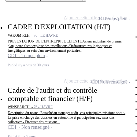
Ajouter cette offre à ma sélection
CDI
Temps plein
CADRE D'EXPLOITATION (H/F)
VAKOM RLH -
76 - LE HAVRE
PRESENTATION DE L'ENTREPRISE CLIENTE Acteur industriel de premier
plan, notre client exploite des installations d'infrastructures logistiques et
énergétiques au sein d'un environnement portuaire...
CDI - Temps plein
Publié il y a plus de 30 jours
Ajouter cette offre à ma sélection
CDI
Non renseigné
Cadre de l'audit et du contrôle
comptable et financier (H/F)
WINSEARCH -
76 - HAVRE
Description du poste : Rattaché au manager audit, vos principales missions sont :-
La prise en charge des dossiers en autonomie et participation aux missions
collectives- Effectuer des missions...
CDI - Non renseigné
Publié il y a 6 jours