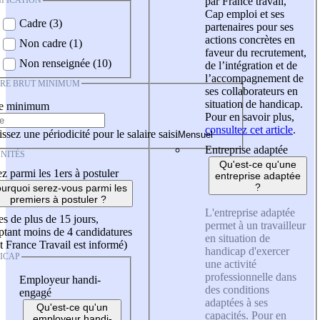
IFICATION
par France travail,
Cap emploi et ses
Cadre (3)
partenaires pour ses
actions concrètes en
Non cadre (1)
faveur du recrutement,
Non renseignée (10)
de l’intégration et de
l’accompagnement de
IRE BRUT MINIMUM
ses collaborateurs en
situation de handicap.
re minimum
Pour en savoir plus,
consultez cet article
.
ssez une périodicité pour le salaire saisi
Entreprise adaptée
NITÉS
Qu'est-ce qu'une
z parmi les 1ers à postuler
entreprise adaptée
?
urquoi serez-vous parmi les
premiers à postuler ?
L'entreprise adaptée
es de plus de 15 jours,
permet à un travailleur
tant moins de 4 candidatures
en situation de
t France Travail est informé)
handicap d'exercer
ICAP
une activité
professionnelle dans
Employeur handi-
des conditions
engagé
adaptées à ses
Qu'est-ce qu'un
capacités. Pour en
employeur handi-