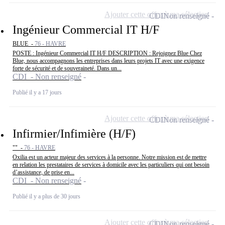
Ajouter cette offre à ma sélection
CDI
Non renseigné
Ingénieur Commercial IT H/F
BLUE -
76 - HAVRE
POSTE : Ingénieur Commercial IT H/F DESCRIPTION : Rejoignez Blue Chez
Blue, nous accompagnons les entreprises dans leurs projets IT avec une exigence
forte de sécurité et de souveraineté. Dans un...
CDI - Non renseigné
Publié il y a 17 jours
Ajouter cette offre à ma sélection
CDI
Non renseigné
Infirmier/Infimière (H/F)
"" -
76 - HAVRE
Oxilia est un acteur majeur des services à la personne. Notre mission est de mettre
en relation les prestataires de services à domicile avec les particuliers qui ont besoin
d’assistance, de prise en...
CDI - Non renseigné
Publié il y a plus de 30 jours
Ajouter cette offre à ma sélection
CDI
Non renseigné