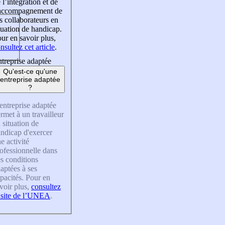
 l’intégration et de
’accompagnement de
s collaborateurs en
tuation de handicap.
ur en savoir plus,
nsultez cet article
.
treprise adaptée
Qu'est-ce qu'une
entreprise adaptée
?
entreprise adaptée
rmet à un travailleur
 situation de
ndicap d'exercer
e activité
ofessionnelle dans
s conditions
aptées à ses
pacités. Pour en
voir plus,
consultez
 site de l’UNEA
.