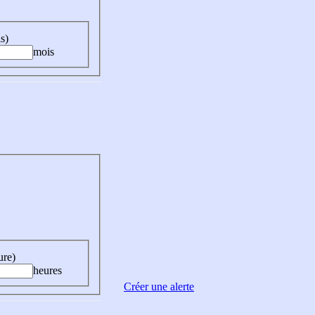
s)
mois
ure)
heures
Créer une alerte