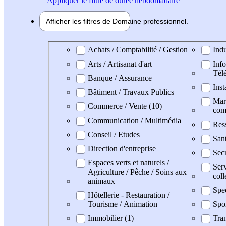
Appliquer
le filtre de durée hebdomadaire
Afficher les filtres de
Domaine pro
fessionnel
Domaine professionel
Achats / Comptabilité / Gestion
Indu
Arts / Artisanat d'art
Info
Tél
Banque / Assurance
Inst
Bâtiment / Travaux Publics
Mark
Commerce / Vente (10)
com
Communication / Multimédia
Res
Conseil / Etudes
Sant
Direction d'entreprise
Secr
Espaces verts et naturels /
Serv
Agriculture / Pêche / Soins aux
coll
animaux
Spe
Hôtellerie - Restauration /
Tourisme / Animation
Spo
Immobilier (1)
Tran