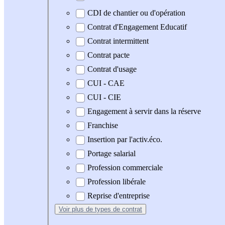
CDI de chantier ou d'opération
Contrat d'Engagement Educatif
Contrat intermittent
Contrat pacte
Contrat d'usage
CUI - CAE
CUI - CIE
Engagement à servir dans la réserve
Franchise
Insertion par l'activ.éco.
Portage salarial
Profession commerciale
Profession libérale
Reprise d'entreprise
Voir plus
de types de contrat