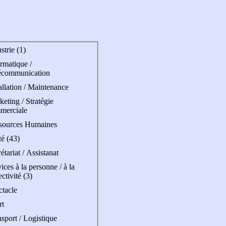
strie (1)
rmatique /
écommunication
allation / Maintenance
eting / Stratégie
merciale
sources Humaines
é (43)
étariat / Assistanat
ices à la personne / à la
ectivité (3)
ctacle
rt
sport / Logistique