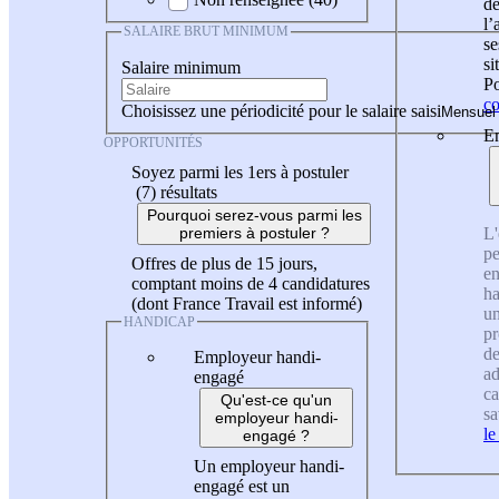
de
l
SALAIRE BRUT MINIMUM
se
si
Salaire minimum
Po
co
Choisissez une périodicité pour le salaire saisi
En
OPPORTUNITÉS
Soyez parmi les 1ers à postuler
(7)
résultats
Pourquoi serez-vous parmi les
L'
premiers à postuler ?
pe
Offres de plus de 15 jours,
en
comptant moins de 4 candidatures
ha
(dont France Travail est informé)
un
HANDICAP
pr
de
Employeur handi-
ad
engagé
ca
Qu'est-ce qu'un
sa
employeur handi-
le
engagé ?
Un employeur handi-
engagé est un