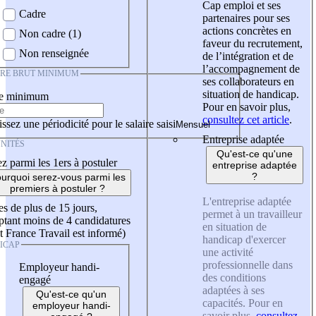
Cap emploi et ses
Cadre
partenaires pour ses
actions concrètes en
Non cadre (1)
faveur du recrutement,
Non renseignée
de l’intégration et de
l’accompagnement de
IRE BRUT MINIMUM
ses collaborateurs en
situation de handicap.
re minimum
Pour en savoir plus,
consultez cet article
.
ssez une périodicité pour le salaire saisi
Entreprise adaptée
NITÉS
Qu'est-ce qu'une
z parmi les 1ers à postuler
entreprise adaptée
?
urquoi serez-vous parmi les
premiers à postuler ?
L'entreprise adaptée
es de plus de 15 jours,
permet à un travailleur
tant moins de 4 candidatures
en situation de
t France Travail est informé)
handicap d'exercer
ICAP
une activité
professionnelle dans
Employeur handi-
des conditions
engagé
adaptées à ses
Qu'est-ce qu'un
capacités. Pour en
employeur handi-
savoir plus,
consultez