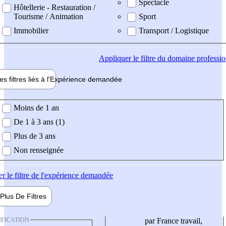
Spectacle
Hôtellerie - Restauration /
Tourisme / Animation
Sport
Immobilier
Transport / Logistique
Appliquer
le filtre du domaine professi
es filtres liés à l'
Expérience
demandée
ience demandée
Moins de 1 an
De 1 à 3 ans (1)
Plus de 3 ans
Non renseignée
er
le filtre de l'expérience demandée
Plus De
Filtres
IFICATION
par France travail,