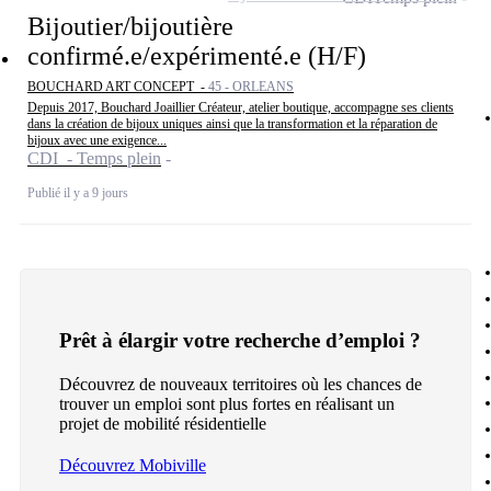
Bijoutier/bijoutière
confirmé.e/expérimenté.e (H/F)
BOUCHARD ART CONCEPT -
45 - ORLEANS
Depuis 2017, Bouchard Joaillier Créateur, atelier boutique, accompagne ses clients
dans la création de bijoux uniques ainsi que la transformation et la réparation de
bijoux avec une exigence...
CDI - Temps plein
Publié il y a 9 jours
Prêt à élargir votre recherche d’emploi ?
Découvrez de nouveaux territoires où les chances de
trouver un emploi sont plus fortes en réalisant un
projet de mobilité résidentielle
Découvrez Mobiville