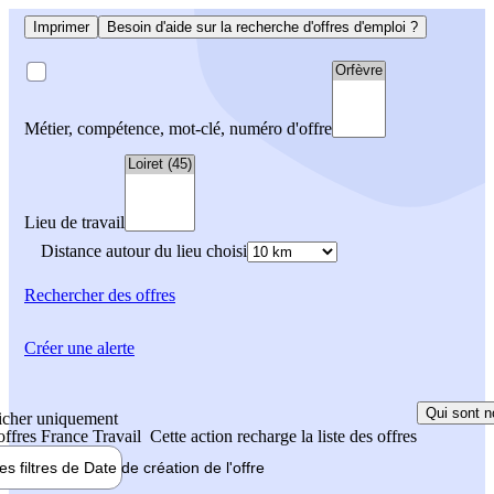
Imprimer
Besoin d'aide sur la recherche d'offres d'emploi ?
Métier, compétence, mot-clé, numéro d'offre
Lieu de travail
Distance autour du lieu choisi
Rechercher
des offres
Créer une alerte
Qui sont n
icher uniquement
 offres France Travail
Cette action recharge la liste des offres
les filtres de
Date de création
de l'offre