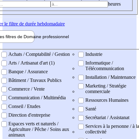
heures
er
le filtre de durée hebdomadaire
les filtres de
Domaine pro
fessionnel
ne professionel
Achats / Comptabilité / Gestion
Industrie
Arts / Artisanat d'art (1)
Informatique /
Télécommunication
Banque / Assurance
Installation / Maintenance
Bâtiment / Travaux Publics
Marketing / Stratégie
Commerce / Vente
commerciale
Communication / Multimédia
Ressources Humaines
Conseil / Etudes
Santé
Direction d'entreprise
Secrétariat / Assistanat
Espaces verts et naturels /
Services à la personne / à l
Agriculture / Pêche / Soins aux
collectivité
animaux