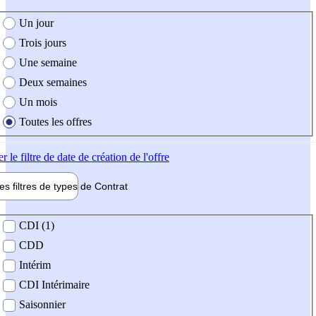
e création de l'offre
Un jour
Trois jours
Une semaine
Deux semaines
Un mois
Toutes les offres
er
le filtre de date de création de l'offre
les filtres de types de
Contrat
de contrat
CDI (1)
CDD
Intérim
CDI Intérimaire
Saisonnier