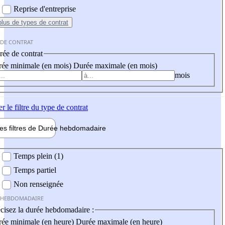
Reprise d'entreprise
plus
de types de contrat
 DE CONTRAT
ée de contrat
ée minimale (en mois)
Durée maximale (en mois)
mois
er
le filtre du type de contrat
les filtres de
Durée hebdo
madaire
 hebdomadaire
Temps plein (1)
Temps partiel
Non renseignée
 HEBDOMADAIRE
cisez la durée hebdomadaire :
ée minimale (en heure)
Durée maximale (en heure)