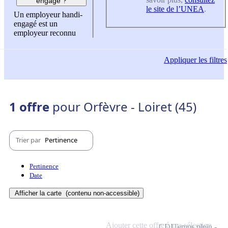
engagé ?
le site de l’UNEA
.
Un employeur handi-
engagé est un
employeur reconnu
Appliquer
les filtres
1 offre
pour Orfèvre - Loiret (45)
Trier par
Pertinence
Pertinence
Date
Afficher la carte
(contenu non-accessible)
Ajouter cette offre à ma sélection
CDI
Temps plein