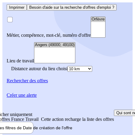
Imprimer
Besoin d'aide sur la recherche d'offres d'emploi ?
Métier, compétence, mot-clé, numéro d'offre
Lieu de travail
Distance autour du lieu choisi
Rechercher
des offres
Créer une alerte
Qui sont n
icher uniquement
 offres France Travail
Cette action recharge la liste des offres
les filtres de
Date de création
de l'offre