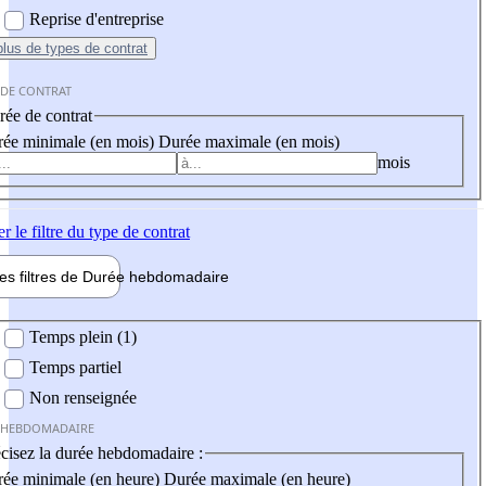
Reprise d'entreprise
plus
de types de contrat
 DE CONTRAT
ée de contrat
ée minimale (en mois)
Durée maximale (en mois)
mois
er
le filtre du type de contrat
les filtres de
Durée hebdo
madaire
 hebdomadaire
Temps plein (1)
Temps partiel
Non renseignée
 HEBDOMADAIRE
cisez la durée hebdomadaire :
ée minimale (en heure)
Durée maximale (en heure)