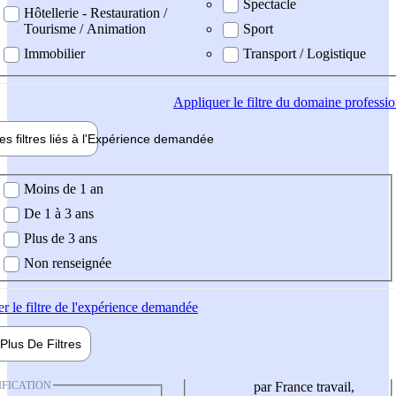
Spectacle
Hôtellerie - Restauration /
Tourisme / Animation
Sport
Immobilier
Transport / Logistique
Appliquer
le filtre du domaine professi
es filtres liés à l'
Expérience
demandée
ience demandée
Moins de 1 an
De 1 à 3 ans
Plus de 3 ans
Non renseignée
er
le filtre de l'expérience demandée
Plus De
Filtres
IFICATION
par France travail,