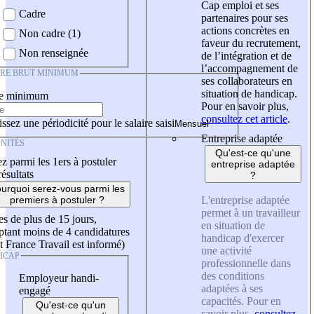
Cap emploi et ses
Cadre
partenaires pour ses
actions concrètes en
Non cadre (1)
faveur du recrutement,
Non renseignée
de l’intégration et de
l’accompagnement de
IRE BRUT MINIMUM
ses collaborateurs en
situation de handicap.
re minimum
Pour en savoir plus,
consultez cet article
.
ssez une périodicité pour le salaire saisi
Entreprise adaptée
NITÉS
Qu'est-ce qu'une
z parmi les 1ers à postuler
entreprise adaptée
résultats
?
urquoi serez-vous parmi les
L'entreprise adaptée
premiers à postuler ?
permet à un travailleur
es de plus de 15 jours,
en situation de
tant moins de 4 candidatures
handicap d'exercer
t France Travail est informé)
une activité
ICAP
professionnelle dans
des conditions
Employeur handi-
adaptées à ses
engagé
capacités. Pour en
Qu'est-ce qu'un
savoir plus,
consultez