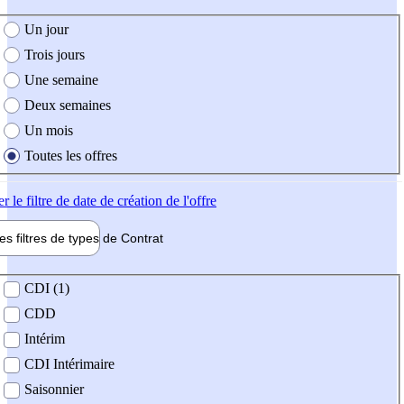
e création de l'offre
Un jour
Trois jours
Une semaine
Deux semaines
Un mois
Toutes les offres
er
le filtre de date de création de l'offre
les filtres de types de
Contrat
de contrat
CDI (1)
CDD
Intérim
CDI Intérimaire
Saisonnier