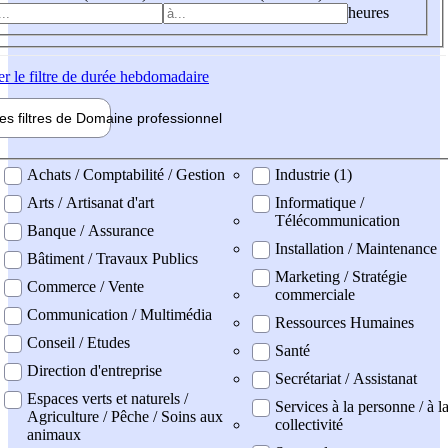
heures
er
le filtre de durée hebdomadaire
les filtres de
Domaine pro
fessionnel
ne professionel
Achats / Comptabilité / Gestion
Industrie (1)
Arts / Artisanat d'art
Informatique /
Télécommunication
Banque / Assurance
Installation / Maintenance
Bâtiment / Travaux Publics
Marketing / Stratégie
Commerce / Vente
commerciale
Communication / Multimédia
Ressources Humaines
Conseil / Etudes
Santé
Direction d'entreprise
Secrétariat / Assistanat
Espaces verts et naturels /
Services à la personne / à l
Agriculture / Pêche / Soins aux
collectivité
animaux