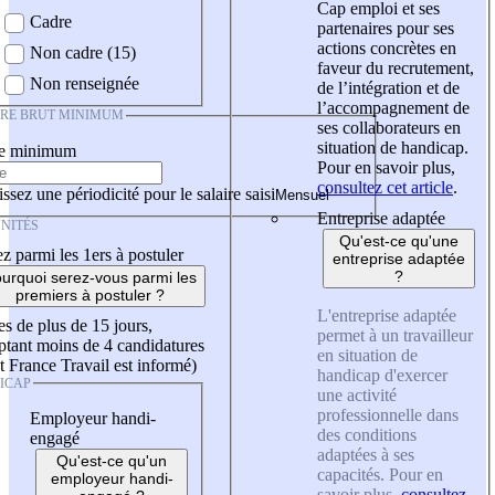
Cap emploi et ses
Cadre
partenaires pour ses
actions concrètes en
Non cadre (15)
faveur du recrutement,
Non renseignée
de l’intégration et de
l’accompagnement de
IRE BRUT MINIMUM
ses collaborateurs en
situation de handicap.
re minimum
Pour en savoir plus,
consultez cet article
.
ssez une périodicité pour le salaire saisi
Entreprise adaptée
NITÉS
Qu'est-ce qu'une
z parmi les 1ers à postuler
entreprise adaptée
?
urquoi serez-vous parmi les
premiers à postuler ?
L'entreprise adaptée
es de plus de 15 jours,
permet à un travailleur
tant moins de 4 candidatures
en situation de
t France Travail est informé)
handicap d'exercer
ICAP
une activité
professionnelle dans
Employeur handi-
des conditions
engagé
adaptées à ses
Qu'est-ce qu'un
capacités. Pour en
employeur handi-
savoir plus,
consultez