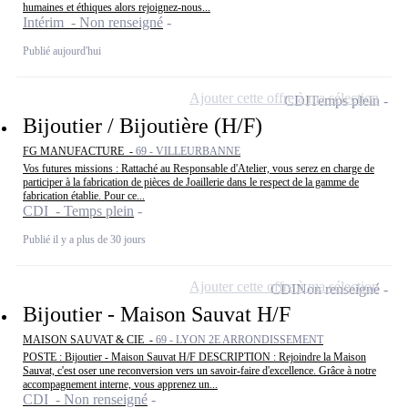
humaines et éthiques alors rejoignez-nous...
Intérim - Non renseigné
Publié aujourd'hui
Ajouter cette offre à ma sélection
CDI
Temps plein
Bijoutier / Bijoutière (H/F)
FG MANUFACTURE -
69 - VILLEURBANNE
Vos futures missions : Rattaché au Responsable d'Atelier, vous serez en charge de
participer à la fabrication de pièces de Joaillerie dans le respect de la gamme de
fabrication établie. Pour ce...
CDI - Temps plein
Publié il y a plus de 30 jours
Ajouter cette offre à ma sélection
CDI
Non renseigné
Bijoutier - Maison Sauvat H/F
MAISON SAUVAT & CIE -
69 - LYON 2E ARRONDISSEMENT
POSTE : Bijoutier - Maison Sauvat H/F DESCRIPTION : Rejoindre la Maison
Sauvat, c'est oser une reconversion vers un savoir-faire d'excellence. Grâce à notre
accompagnement interne, vous apprenez un...
CDI - Non renseigné