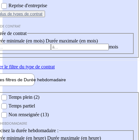
Reprise d'entreprise
plus
de types de contrat
 DE CONTRAT
ée de contrat
ée minimale (en mois)
Durée maximale (en mois)
mois
er
le filtre du type de contrat
les filtres de
Durée hebdo
madaire
 hebdomadaire
Temps plein (2)
Temps partiel
Non renseignée (13)
 HEBDOMADAIRE
cisez la durée hebdomadaire :
ée minimale (en heure)
Durée maximale (en heure)