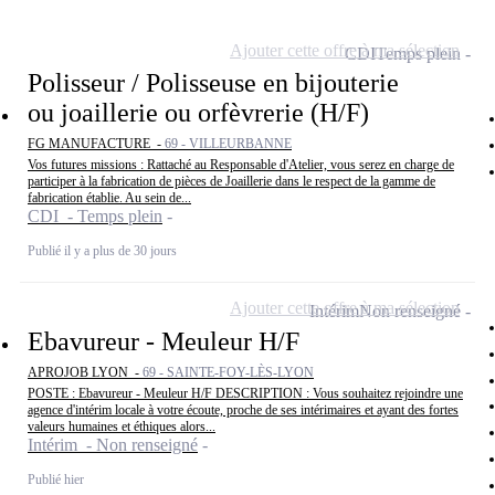
Ajouter cette offre à ma sélection
CDI
Temps plein
Polisseur / Polisseuse en bijouterie
ou joaillerie ou orfèvrerie (H/F)
FG MANUFACTURE -
69 - VILLEURBANNE
Vos futures missions : Rattaché au Responsable d'Atelier, vous serez en charge de
participer à la fabrication de pièces de Joaillerie dans le respect de la gamme de
fabrication établie. Au sein de...
CDI - Temps plein
Publié il y a plus de 30 jours
Ajouter cette offre à ma sélection
Intérim
Non renseigné
Ebavureur - Meuleur H/F
APROJOB LYON -
69 - SAINTE-FOY-LÈS-LYON
POSTE : Ebavureur - Meuleur H/F DESCRIPTION : Vous souhaitez rejoindre une
agence d'intérim locale à votre écoute, proche de ses intérimaires et ayant des fortes
valeurs humaines et éthiques alors...
Intérim - Non renseigné
Publié hier