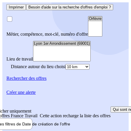
Imprimer
Besoin d'aide sur la recherche d'offres d'emploi ?
Métier, compétence, mot-clé, numéro d'offre
Lieu de travail
Distance autour du lieu choisi
Rechercher
des offres
Créer une alerte
Qui sont n
icher uniquement
 offres France Travail
Cette action recharge la liste des offres
les filtres de
Date de création
de l'offre