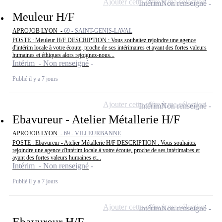
Ajouter cette offre à ma sélection
Intérim
Non renseigné
Meuleur H/F
APROJOB LYON -
69 - SAINT-GENIS-LAVAL
POSTE : Meuleur H/F DESCRIPTION : Vous souhaitez rejoindre une agence
d'intérim locale à votre écoute, proche de ses intérimaires et ayant des fortes valeurs
humaines et éthiques alors rejoignez-nous...
Intérim - Non renseigné
Publié il y a 7 jours
Ajouter cette offre à ma sélection
Intérim
Non renseigné
Ebavureur - Atelier Métallerie H/F
APROJOB LYON -
69 - VILLEURBANNE
POSTE : Ebavureur - Atelier Métallerie H/F DESCRIPTION : Vous souhaitez
rejoindre une agence d'intérim locale à votre écoute, proche de ses intérimaires et
ayant des fortes valeurs humaines et...
Intérim - Non renseigné
Publié il y a 7 jours
Ajouter cette offre à ma sélection
Intérim
Non renseigné
Ebavureur H/F