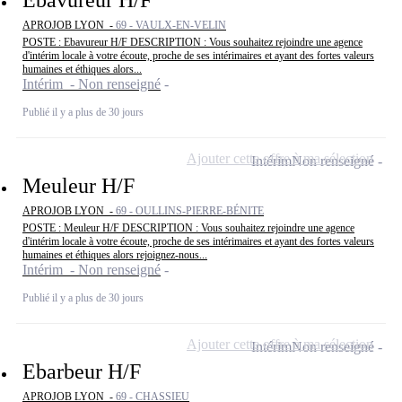
APROJOB LYON -
69 - VAULX-EN-VELIN
POSTE : Ebavureur H/F DESCRIPTION : Vous souhaitez rejoindre une agence
d'intérim locale à votre écoute, proche de ses intérimaires et ayant des fortes valeurs
humaines et éthiques alors...
Intérim - Non renseigné
Publié il y a plus de 30 jours
Ajouter cette offre à ma sélection
Intérim
Non renseigné
Meuleur H/F
APROJOB LYON -
69 - OULLINS-PIERRE-BÉNITE
POSTE : Meuleur H/F DESCRIPTION : Vous souhaitez rejoindre une agence
d'intérim locale à votre écoute, proche de ses intérimaires et ayant des fortes valeurs
humaines et éthiques alors rejoignez-nous...
Intérim - Non renseigné
Publié il y a plus de 30 jours
Ajouter cette offre à ma sélection
Intérim
Non renseigné
Ebarbeur H/F
APROJOB LYON -
69 - CHASSIEU