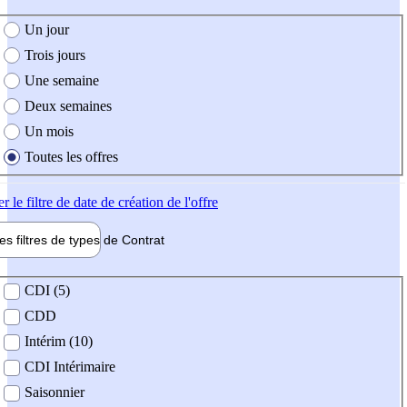
e création de l'offre
Un jour
Trois jours
Une semaine
Deux semaines
Un mois
Toutes les offres
er
le filtre de date de création de l'offre
les filtres de types de
Contrat
de contrat
CDI (5)
CDD
Intérim (10)
CDI Intérimaire
Saisonnier