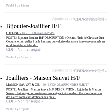
Publié il y a 9 jours
Ajouter cette offre à ma sélection
CDI
Non renseigné
Bijoutier-Joaillier H/F
OTELINE -
69 - RILLIEUX-LA-PAPE
POSTE : Bijoutier-Joaillier H/F DESCRIPTION : Oteline, filiale de Christian Dior
Couture, est un atelier à taille humaine qui valorise des savoir-faire exceptionnels en
produisant des articles de...
CDI - Non renseigné
Publié il y a 16 jours
Ajouter cette offre à ma sélection
CDI
Non renseigné
Joailliers - Maison Sauvat H/F
MAISON SAUVAT & CIE -
69 - LYON 2E ARRONDISSEMENT
POSTE : Joailliers - Maison Sauvat H/F DESCRIPTION : Rejoindre la Maison
Sauvat, c'est intégrer un environnement exigeant et stimulant. Vous intervenez sur
des pièces complexes destinées aux plus...
CDI - Non renseigné
Publié il y a 9 jours