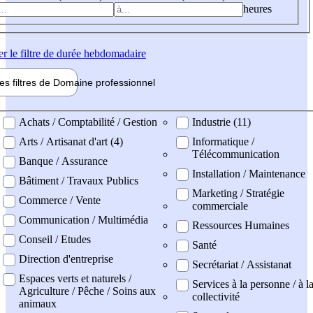
heures
er
le filtre de durée hebdomadaire
les filtres de
Domaine pro
fessionnel
ne professionel
Achats / Comptabilité / Gestion
Industrie (11)
Arts / Artisanat d'art (4)
Informatique /
Télécommunication
Banque / Assurance
Installation / Maintenance
Bâtiment / Travaux Publics
Marketing / Stratégie
Commerce / Vente
commerciale
Communication / Multimédia
Ressources Humaines
Conseil / Etudes
Santé
Direction d'entreprise
Secrétariat / Assistanat
Espaces verts et naturels /
Services à la personne / à l
Agriculture / Pêche / Soins aux
collectivité
animaux