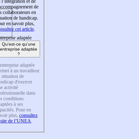
 l’intégration et de
’accompagnement de
s collaborateurs en
tuation de handicap.
ur en savoir plus,
nsultez cet article
.
treprise adaptée
Qu'est-ce qu'une
entreprise adaptée
?
entreprise adaptée
rmet à un travailleur
 situation de
ndicap d'exercer
e activité
ofessionnelle dans
s conditions
aptées à ses
pacités. Pour en
voir plus,
consultez
 site de l’UNEA
.