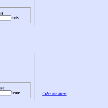
s)
mois
ure)
heures
Créer une alerte