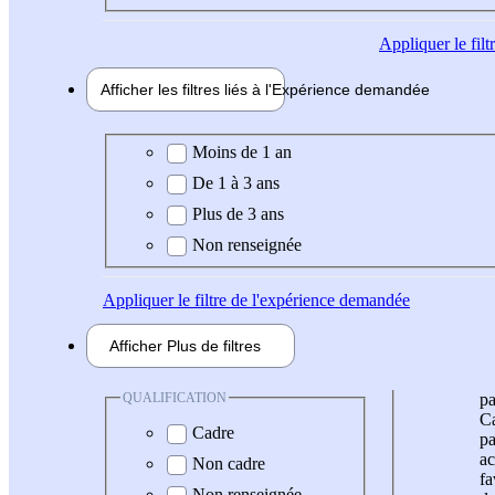
Appliquer
le fil
Afficher les filtres liés à l'
Expérience
demandée
Expérience demandée
Moins de 1 an
De 1 à 3 ans
Plus de 3 ans
Non renseignée
Appliquer
le filtre de l'expérience demandée
Afficher
Plus de
filtres
QUALIFICATION
pa
Ca
Cadre
pa
ac
Non cadre
fa
Non renseignée