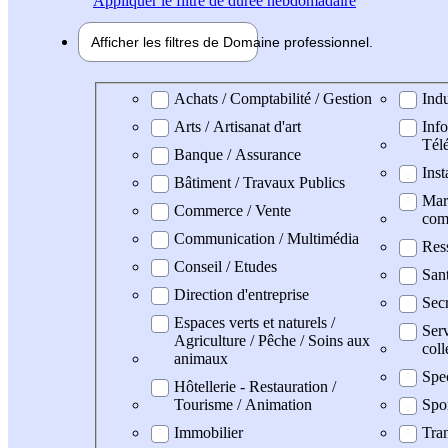
Appliquer
le filtre de durée hebdomadaire
Afficher les filtres de
Domaine pro
fessionnel
Domaine professionel
Achats / Comptabilité / Gestion
Indu
Arts / Artisanat d'art
Info
Tél
Banque / Assurance
Inst
Bâtiment / Travaux Publics
Mark
Commerce / Vente
com
Communication / Multimédia
Res
Conseil / Etudes
San
Direction d'entreprise
Secr
Espaces verts et naturels /
Serv
Agriculture / Pêche / Soins aux
coll
animaux
Spe
Hôtellerie - Restauration /
Tourisme / Animation
Spo
Immobilier
Tran