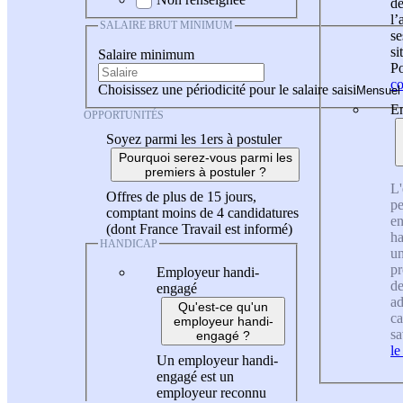
de
l
SALAIRE BRUT MINIMUM
se
si
Salaire minimum
Po
co
Choisissez une périodicité pour le salaire saisi
En
OPPORTUNITÉS
Soyez parmi les 1ers à postuler
Pourquoi serez-vous parmi les
premiers à postuler ?
L'
Offres de plus de 15 jours,
pe
comptant moins de 4 candidatures
en
(dont France Travail est informé)
ha
HANDICAP
un
pr
Employeur handi-
de
engagé
ad
Qu'est-ce qu'un
ca
employeur handi-
sa
engagé ?
le
Un employeur handi-
engagé est un
employeur reconnu