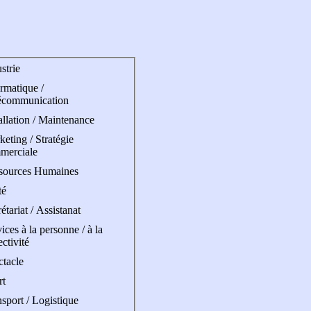
strie
rmatique /
écommunication
allation / Maintenance
eting / Stratégie
merciale
sources Humaines
té
étariat / Assistanat
ices à la personne / à la
ectivité
ctacle
rt
sport / Logistique