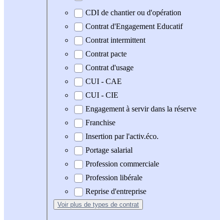
CDI de chantier ou d'opération
Contrat d'Engagement Educatif
Contrat intermittent
Contrat pacte
Contrat d'usage
CUI - CAE
CUI - CIE
Engagement à servir dans la réserve
Franchise
Insertion par l'activ.éco.
Portage salarial
Profession commerciale
Profession libérale
Reprise d'entreprise
Voir plus
de types de contrat