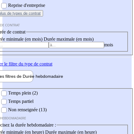
Reprise d'entreprise
plus
de types de contrat
 DE CONTRAT
ée de contrat
ée minimale (en mois)
Durée maximale (en mois)
mois
er
le filtre du type de contrat
les filtres de
Durée hebdo
madaire
 hebdomadaire
Temps plein (2)
Temps partiel
Non renseignée (13)
 HEBDOMADAIRE
cisez la durée hebdomadaire :
ée minimale (en heure)
Durée maximale (en heure)