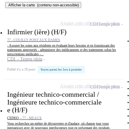
Afficher la carte
(contenu non-accessible)
Ajouter cette offre à ma sélection
CDI
Temps plein
Infirmier (ière) (H/F)
77 - COUILLY PONT AUX DAMES
- Assurer les soins aux résidents en évaluant leurs besoins et en fournissant des
traitements appropriés - administrer des médicaments et des traitements selon les
prescriptions médicales -...
CDI - Temps plein
Publié il y a 18 jours
Soyez parmi les 1ers à postuler
Ajouter cette offre à ma sélection
CDI
Temps plein
Ingénieur technico-commercial /
Ingénieure technico-commerciale
e (H/F)
CEDEO -
77 - MEAUX
Vous recherchez un métier de découvertes et d'audace, où chaque jour vous
interagissez avec de nouveaux interlocuteurs tout en présentant des produits