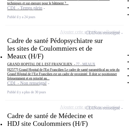
techniques et sur-mesure pour le bâtiment ?...
CDI - Temps plein
Publié il y a 24 jours
Ajouter cette offre à ma sélection
CDI
Non renseigné
Cadre de santé Pédopsychiatre sur
les sites de Coulommiers et de
Meaux (H/F)
GRAND HOPITAL DE L EST FRANCILIEN -
77 - MEAUX
[82577] Grand Hopital de l'Est Francilien Le cadre de santé paramédical au sein du
Grand Hôpital de l’Est Francilien est un cadre de proximité. Il doit se positionner
fréquemment et en priorité au...
CDI - Non renseigné
Publié il y a plus de 30 jours
Ajouter cette offre à ma sélection
CDI
Non renseigné
Cadre de santé de Médecine et
HDJ site Coulommiers (H/F)