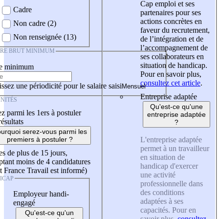
Cap emploi et ses
Cadre
partenaires pour ses
actions concrètes en
Non cadre (2)
faveur du recrutement,
Non renseignée (13)
de l’intégration et de
l’accompagnement de
IRE BRUT MINIMUM
ses collaborateurs en
situation de handicap.
re minimum
Pour en savoir plus,
consultez cet article
.
ssez une périodicité pour le salaire saisi
Entreprise adaptée
NITÉS
Qu'est-ce qu'une
z parmi les 1ers à postuler
entreprise adaptée
résultats
?
urquoi serez-vous parmi les
L'entreprise adaptée
premiers à postuler ?
permet à un travailleur
es de plus de 15 jours,
en situation de
tant moins de 4 candidatures
handicap d'exercer
t France Travail est informé)
une activité
ICAP
professionnelle dans
des conditions
Employeur handi-
adaptées à ses
engagé
capacités. Pour en
Qu'est-ce qu'un
savoir plus,
consultez