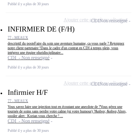
Publié il y a plus de 30 jours
Ajouter cette offre à ma sélection
CDI
Non renseigné
INFIRMIER DE (F/H)
77 - MEAUX
descriptif du posteFaire du soin une aventure humaine, ça vous parle ? Rejoignez
notre client partenaire !Dans le cadre d'un contrat en CDI à temps plein, vous
intégrez une équipe pluridisciplinaire...
CDI - Non renseigné
Publié il y a plus de 30 jours
Ajouter cette offre à ma sélection
CDI
Non renseigné
Infirmier H/F
77 - MEAUX
Vous savez faire une injection tout en écoutant une anecdote de ?Vous gérez une
tournée de soins sans perdre votre calme (ni votre humour) ?&nbsp; &nbsp;Alors,
spoiler alert : Korian vous cherche ! ...
CDI - Non renseigné
Publié il y a plus de 30 jours