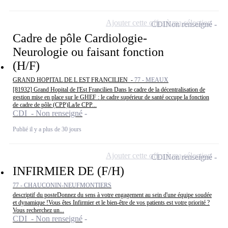
Ajouter cette offre à ma sélection
CDI
Non renseigné
Cadre de pôle Cardiologie-
Neurologie ou faisant fonction
(H/F)
GRAND HOPITAL DE L EST FRANCILIEN -
77 - MEAUX
[81932] Grand Hopital de l'Est Francilien Dans le cadre de la décentralisation de
gestion mise en place sur le GHEF : le cadre supérieur de santé occupe la fonction
de cadre de pôle (CPP)La/le CPP...
CDI - Non renseigné
Publié il y a plus de 30 jours
Ajouter cette offre à ma sélection
CDI
Non renseigné
INFIRMIER DE (F/H)
77 - CHAUCONIN-NEUFMONTIERS
descriptif du posteDonnez du sens à votre engagement au sein d'une équipe soudée
et dynamique !Vous êtes Infirmier et le bien-être de vos patients est votre priorité ?
Vous recherchez un...
CDI - Non renseigné