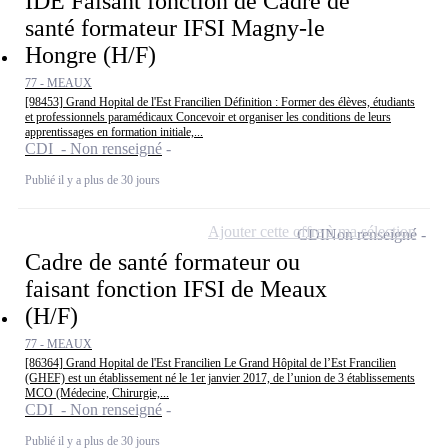
IDE Faisant fonction de Cadre de
santé formateur IFSI Magny-le
Hongre (H/F)
77 - MEAUX
[98453] Grand Hopital de l'Est Francilien Définition : Former des élèves, étudiants
et professionnels paramédicaux Concevoir et organiser les conditions de leurs
apprentissages en formation initiale,...
CDI - Non renseigné
Publié il y a plus de 30 jours
Ajouter cette offre à ma sélection
CDI
Non renseigné
Cadre de santé formateur ou
faisant fonction IFSI de Meaux
(H/F)
77 - MEAUX
[86364] Grand Hopital de l'Est Francilien Le Grand Hôpital de l’Est Francilien
(GHEF) est un établissement né le 1er janvier 2017, de l’union de 3 établissements
MCO (Médecine, Chirurgie,...
CDI - Non renseigné
Publié il y a plus de 30 jours