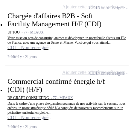
Ajouter cette offre à ma sélection
CDI
Non renseigné
Chargée d'affaires B2B - Soft
Facility Management H/F (CDI)
UPTOO -
77 - MEAUX
Votre mission sera de construire, animer et développer un portefeuille clients sur l'île
de France, avec une agence en Seine-et-Marne. Voici ce qui vous attend...
CDI - Non renseigné
Publié il y a 21 jours
Ajouter cette offre à ma sélection
CDI
Non renseigné
Commercial confirmé énergie h/f
(CDI) (H/F)
DE GRAËT CONSULTING -
77 - MEAUX
Dans le cadre d'une phase d'expansion soutenue de nos activités sur le secteur, nous
créons un poste stratégique dédié à la conquête de nouveaux raccordements sur un
périmètre territorial en pleine...
CDI - Non renseigné
Publié il y a 21 jours