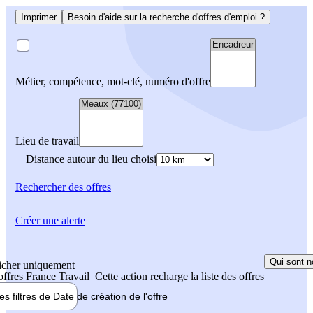
Imprimer
Besoin d'aide sur la recherche d'offres d'emploi ?
Métier, compétence, mot-clé, numéro d'offre
Lieu de travail
Distance autour du lieu choisi
Rechercher
des offres
Créer une alerte
Qui sont n
icher uniquement
 offres France Travail
Cette action recharge la liste des offres
les filtres de
Date de création
de l'offre