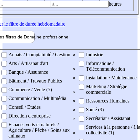
heures
er
le filtre de durée hebdomadaire
les filtres de
Domaine pro
fessionnel
ne professionel
Achats / Comptabilité / Gestion
Industrie
Arts / Artisanat d'art
Informatique /
Télécommunication
Banque / Assurance
Installation / Maintenance
Bâtiment / Travaux Publics
Marketing / Stratégie
Commerce / Vente (5)
commerciale
Communication / Multimédia
Ressources Humaines
Conseil / Etudes
Santé (9)
Direction d'entreprise
Secrétariat / Assistanat
Espaces verts et naturels /
Services à la personne / à l
Agriculture / Pêche / Soins aux
collectivité (1)
animaux