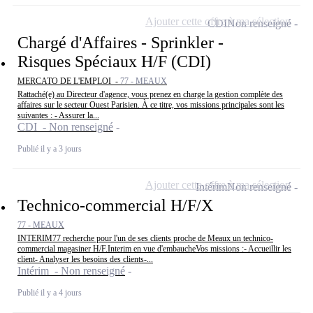
Ajouter cette offre à ma sélection
CDI
Non renseigné
Chargé d'Affaires - Sprinkler -
Risques Spéciaux H/F (CDI)
MERCATO DE L'EMPLOI -
77 - MEAUX
Rattaché(e) au Directeur d'agence, vous prenez en charge la gestion complète des
affaires sur le secteur Ouest Parisien. À ce titre, vos missions principales sont les
suivantes : - Assurer la...
CDI - Non renseigné
Publié il y a 3 jours
Ajouter cette offre à ma sélection
Intérim
Non renseigné
Technico-commercial H/F/X
77 - MEAUX
INTERIM77 recherche pour l'un de ses clients proche de Meaux un technico-
commercial magasiner H/F.Interim en vue d'embaucheVos missions :- Accueillir les
client- Analyser les besoins des clients-...
Intérim - Non renseigné
Publié il y a 4 jours