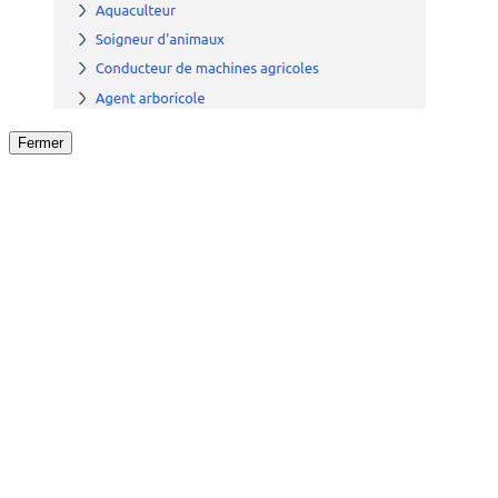
Fermer
Fermer
le détail de l'offre
/
Offre
sur
Offre précéden