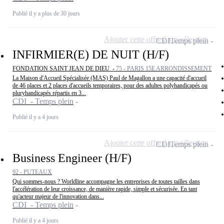
Publié il y a plus de 30 jours
Ajouter cette offre à ma sélection
CDI
Temps plein
INFIRMIER(E) DE NUIT (H/F)
FONDATION SAINT JEAN DE DIEU -
75 - PARIS 15E ARRONDISSEMENT
La Maison d'Accueil Spécialisée (MAS) Paul de Magallon a une capacité d'accueil
de 46 places et 2 places d'accueils temporaires, pour des adultes polyhandicapés ou
pluryhandicapés répartis en 3...
CDI - Temps plein
Publié il y a 4 jours
Ajouter cette offre à ma sélection
CDI
Temps plein
Business Engineer (H/F)
92 - PUTEAUX
Qui sommes-nous ? Worldline accompagne les entreprises de toutes tailles dans
l'accélération de leur croissance, de manière rapide, simple et sécurisée. En tant
qu'acteur majeur de l'innovation dans...
CDI - Temps plein
Publié il y a 4 jours