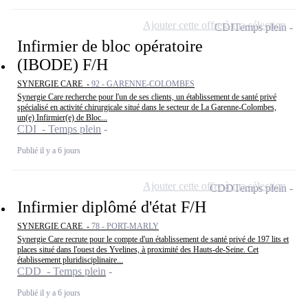
Ajouter cette offre à ma sélection
CDI
Temps plein
Infirmier de bloc opératoire
(IBODE) F/H
SYNERGIE CARE -
92 - GARENNE-COLOMBES
Synergie Care recherche pour l'un de ses clients, un établissement de santé privé
spécialisé en activité chirurgicale situé dans le secteur de La Garenne-Colombes,
un(e) Infirmier(e) de Bloc...
CDI - Temps plein
Publié il y a 6 jours
Ajouter cette offre à ma sélection
CDD
Temps plein
Infirmier diplômé d'état F/H
SYNERGIE CARE -
78 - PORT-MARLY
Synergie Care recrute pour le compte d'un établissement de santé privé de 197 lits et
places situé dans l'ouest des Yvelines, à proximité des Hauts-de-Seine. Cet
établissement pluridisciplinaire...
CDD - Temps plein
Publié il y a 6 jours