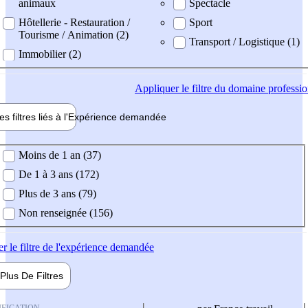
animaux
Spectacle
Hôtellerie - Restauration /
Sport
Tourisme / Animation (2)
Transport / Logistique (1)
Immobilier (2)
Appliquer
le filtre du domaine professi
es filtres liés à l'
Expérience
demandée
ience demandée
Moins de 1 an (37)
De 1 à 3 ans (172)
Plus de 3 ans (79)
Non renseignée (156)
er
le filtre de l'expérience demandée
Plus De
Filtres