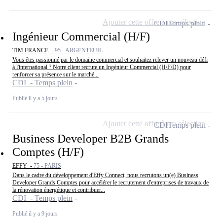
Ajouter cette offre à ma sélection
CDI
Temps plein
Ingénieur Commercial (H/F)
TIM FRANCE -
95 - ARGENTEUIL
Vous êtes passionné par le domaine commercial et souhaitez relever un nouveau défi
à l'international ? Notre client recrute un Ingénieur Commercial (H/F/D) pour
renforcer sa présence sur le marché...
CDI - Temps plein
Publié il y a 5 jours
Ajouter cette offre à ma sélection
CDI
Temps plein
Business Developer B2B Grands
Comptes (H/F)
EFFY -
75 - PARIS
Dans le cadre du développement d'Effy Connect, nous recrutons un(e) Business
Developer Grands Comptes pour accélérer le recrutement d'entreprises de travaux de
la rénovation énergétique et contribuer...
CDI - Temps plein
Publié il y a 9 jours