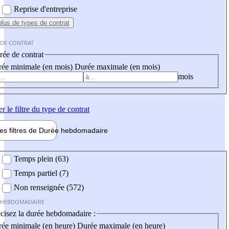
Reprise d'entreprise
plus
de types de contrat
 DE CONTRAT
ée de contrat
ée minimale (en mois)
Durée maximale (en mois)
mois
er
le filtre du type de contrat
les filtres de
Durée hebdo
madaire
 hebdomadaire
Temps plein (63)
Temps partiel (7)
Non renseignée (572)
 HEBDOMADAIRE
cisez la durée hebdomadaire :
ée minimale (en heure)
Durée maximale (en heure)