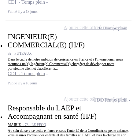
CDI - Temps plein
Publié il y a 13 jours
Ajouter cette offre à ma sélection
CDI
Temps plein
INGENIEUR(E)
COMMERCIAL(E) (H/F)
92 - PUTEAUX
Dans le cadre de notre ambition de croissance en France et à l'international, nous
recrutons un(e) Ingénieur(e) Commercial(e) chargé(e) de développer notre
portefeuille client et d'accélérer la...
CDI - Temps plein
Publié il y a 18 jours
Ajouter cette offre à ma sélection
CDD
Temps plein
Responsable du LAEP et
Accompagnant en santé (H/F)
MAIRIE -
78 - LE PECQ
Au sein du service petite enfance et sous l'autorité de la Coordinatrice petite enfance,
vous assurez l'accueil des enfants et des familles au LAEP et avez la charge de son