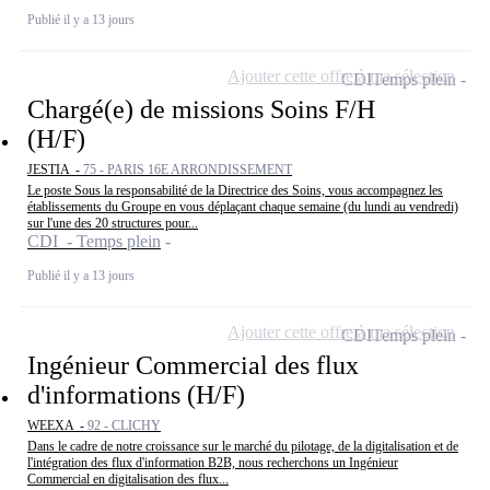
Publié il y a 13 jours
Ajouter cette offre à ma sélection
CDI
Temps plein
Chargé(e) de missions Soins F/H
(H/F)
JESTIA -
75 - PARIS 16E ARRONDISSEMENT
Le poste Sous la responsabilité de la Directrice des Soins, vous accompagnez les
établissements du Groupe en vous déplaçant chaque semaine (du lundi au vendredi)
sur l'une des 20 structures pour...
CDI - Temps plein
Publié il y a 13 jours
Ajouter cette offre à ma sélection
CDI
Temps plein
Ingénieur Commercial des flux
d'informations (H/F)
WEEXA -
92 - CLICHY
Dans le cadre de notre croissance sur le marché du pilotage, de la digitalisation et de
l'intégration des flux d'information B2B, nous recherchons un Ingénieur
Commercial en digitalisation des flux...