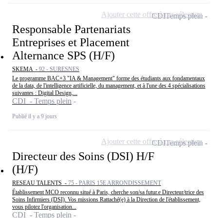
Ajouter cette offre à ma sélection
CDI
Temps plein
Responsable Partenariats
Entreprises et Placement
Alternance SPS (H/F)
SKEMA -
92 - SURESNES
Le programme BAC+3 "IA & Management" forme des étudiants aux fondamentaux
de la data, de l'intelligence artificielle, du management, et à l'une des 4 spécialisations
suivantes : Digital Design,...
CDI - Temps plein
Publié il y a 9 jours
Ajouter cette offre à ma sélection
CDI
Temps plein
Directeur des Soins (DSI) H/F
(H/F)
RESEAU TALENTS -
75 - PARIS 15E ARRONDISSEMENT
Établissement MCO reconnu situé à Paris, cherche son/sa futur.e Directeur/trice des
Soins Infirmiers (DSI). Vos missions Rattaché(e) à la Direction de l'établissement,
vous pilotez l'organisation...
CDI - Temps plein