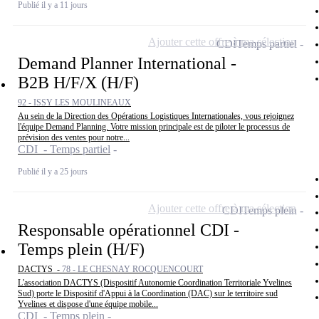
Publié il y a 11 jours
Ajouter cette offre à ma sélection
CDI
Temps partiel
Demand Planner International -
B2B H/F/X (H/F)
92 - ISSY LES MOULINEAUX
Au sein de la Direction des Opérations Logistiques Internationales, vous rejoignez
l'équipe Demand Planning. Votre mission principale est de piloter le processus de
prévision des ventes pour notre...
CDI - Temps partiel
Publié il y a 25 jours
Ajouter cette offre à ma sélection
CDI
Temps plein
Responsable opérationnel CDI -
Temps plein (H/F)
DACTYS -
78 - LE CHESNAY ROCQUENCOURT
L'association DACTYS (Dispositif Autonomie Coordination Territoriale Yvelines
Sud) porte le Dispositif d'Appui à la Coordination (DAC) sur le territoire sud
Yvelines et dispose d'une équipe mobile...
CDI - Temps plein