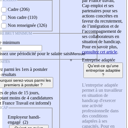
IFICATION
par France travail,
Cap emploi et ses
Cadre (206)
partenaires pour ses
actions concrètes en
Non cadre (110)
faveur du recrutement,
Non renseignée (326)
de l’intégration et de
l’accompagnement de
IRE BRUT MINIMUM
ses collaborateurs en
situation de handicap.
re minimum
Pour en savoir plus,
consultez cet article
.
ssez une périodicité pour le salaire saisi
Entreprise adaptée
NITÉS
Qu'est-ce qu'une
z parmi les 1ers à postuler
entreprise adaptée
)
résultats
?
urquoi serez-vous parmi les
L'entreprise adaptée
premiers à postuler ?
permet à un travailleur
es de plus de 15 jours,
en situation de
tant moins de 4 candidatures
handicap d'exercer
t France Travail est informé)
une activité
ICAP
professionnelle dans
des conditions
Employeur handi-
adaptées à ses
engagé (2)
capacités. Pour en
Qu'est-ce qu'un