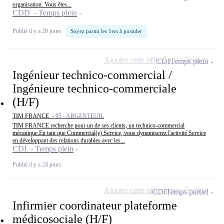
organisation. Vous êtes...
CDD - Temps plein
Publié il y a 20 jours
Soyez parmi les 1ers à postuler
Ajouter cette offre à ma sélection
CDI
Temps plein
Ingénieur technico-commercial /
Ingénieure technico-commerciale
(H/F)
TIM FRANCE -
95 - ARGENTEUIL
TIM FRANCE recherche pour un de ses clients, un technico-commercial
mécanique.En tant que Commercial(e) Service, vous dynamiserez l'activité Service
en développant des relations durables avec les...
CDI - Temps plein
Publié il y a 24 jours
Ajouter cette offre à ma sélection
CDI
Temps partiel
Infirmier coordinateur plateforme
médicosociale (H/F)