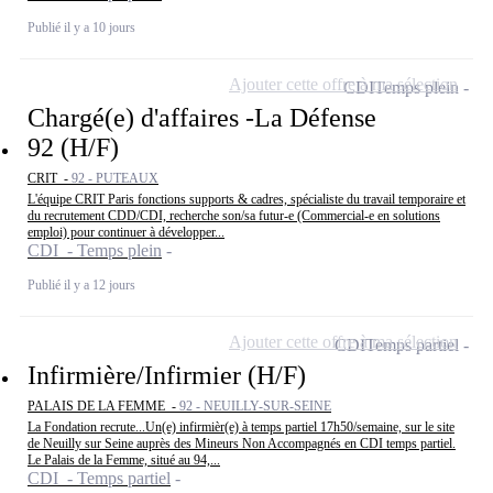
Publié il y a 10 jours
Ajouter cette offre à ma sélection
CDI
Temps plein
Chargé(e) d'affaires -La Défense
92 (H/F)
CRIT -
92 - PUTEAUX
L'équipe CRIT Paris fonctions supports & cadres, spécialiste du travail temporaire et
du recrutement CDD/CDI, recherche son/sa futur-e (Commercial-e en solutions
emploi) pour continuer à développer...
CDI - Temps plein
Publié il y a 12 jours
Ajouter cette offre à ma sélection
CDI
Temps partiel
Infirmière/Infirmier (H/F)
PALAIS DE LA FEMME -
92 - NEUILLY-SUR-SEINE
La Fondation recrute...Un(e) infirmièr(e) à temps partiel 17h50/semaine, sur le site
de Neuilly sur Seine auprès des Mineurs Non Accompagnés en CDI temps partiel.
Le Palais de la Femme, situé au 94,...
CDI - Temps partiel