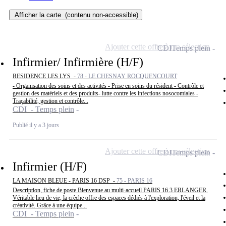
Afficher la carte
(contenu non-accessible)
Ajouter cette offre à ma sélection
CDI
Temps plein
Infirmier/ Infirmière (H/F)
RESIDENCE LES LYS -
78 - LE CHESNAY ROCQUENCOURT
- Organisation des soins et des activités - Prise en soins du résident - Contrôle et
gestion des matériels et des produits- lutte contre les infections nosocomiales -
Traçabilité, gestion et contrôle...
CDI - Temps plein
Publié il y a 3 jours
Ajouter cette offre à ma sélection
CDI
Temps plein
Infirmier (H/F)
LA MAISON BLEUE - PARIS 16 DSP -
75 - PARIS 16
Description, fiche de poste Bienvenue au multi-accueil PARIS 16 3 ERLANGER.
Véritable lieu de vie, la crèche offre des espaces dédiés à l'exploration, l'éveil et la
créativité. Grâce à une équipe...
CDI - Temps plein