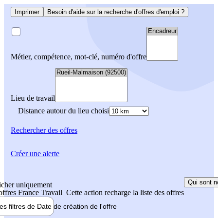
Imprimer
Besoin d'aide sur la recherche d'offres d'emploi ?
Métier, compétence, mot-clé, numéro d'offre
Lieu de travail
Distance autour du lieu choisi
Rechercher
des offres
Créer une alerte
Qui sont n
icher uniquement
 offres France Travail
Cette action recharge la liste des offres
les filtres de
Date de création
de l'offre