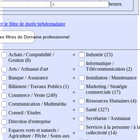
heures
er
le filtre de durée hebdomadaire
les filtres de
Domaine pro
fessionnel
ne professionel
Achats / Comptabilité /
Industrie (15)
Gestion (8)
Informatique /
Arts / Artisanat d'art
Télécommunication (2)
Banque / Assurance
Installation / Maintenance
Bâtiment / Travaux Publics (1)
Marketing / Stratégie
commerciale (17)
Commerce / Vente (249)
Ressources Humaines (4)
Communication / Multimédia
Santé (327)
Conseil / Etudes
Secrétariat / Assistanat
Direction d'entreprise
Services à la personne / à l
Espaces verts et naturels /
collectivité (14)
Agriculture / Pêche / Soins aux