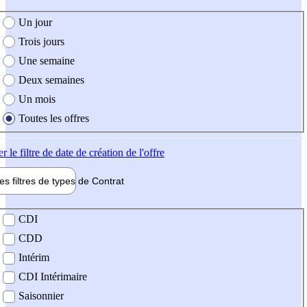
e création de l'offre
Un jour
Trois jours
Une semaine
Deux semaines
Un mois
Toutes les offres
er
le filtre de date de création de l'offre
les filtres de types de
Contrat
de contrat
CDI
CDD
Intérim
CDI Intérimaire
Saisonnier