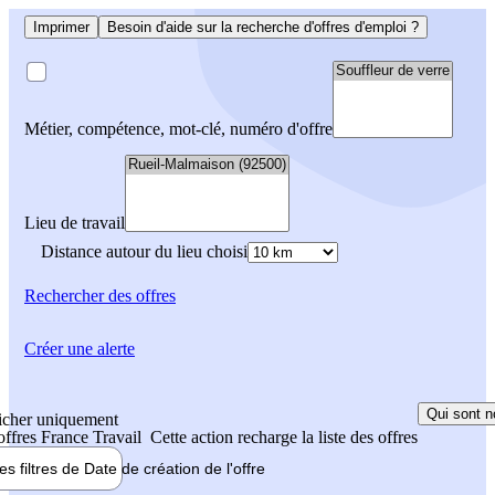
Imprimer
Besoin d'aide sur la recherche d'offres d'emploi ?
Métier, compétence, mot-clé, numéro d'offre
Lieu de travail
Distance autour du lieu choisi
Rechercher
des offres
Créer une alerte
Qui sont n
icher uniquement
 offres France Travail
Cette action recharge la liste des offres
les filtres de
Date de création
de l'offre