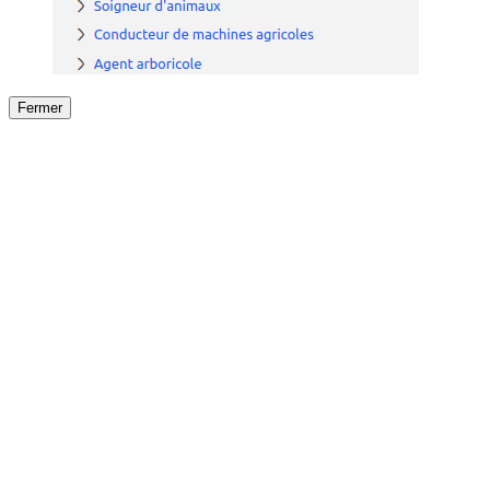
Fermer
Fermer
le détail de l'offre
/
Offre
sur
Offre précéden