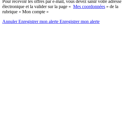
Pour recevoir les offres par e-mail, vous devez saisir votre adresse
électronique et la valider sur la page «
Mes coordonnées
» de la
rubrique « Mon compte »
Annuler
Enregistrer mon alerte
Enregistrer
mon alerte