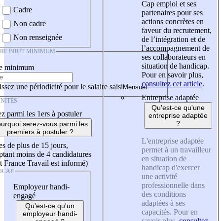
Cap emploi et ses
Cadre
partenaires pour ses
actions concrètes en
Non cadre
faveur du recrutement,
Non renseignée
de l’intégration et de
l’accompagnement de
IRE BRUT MINIMUM
ses collaborateurs en
situation de handicap.
re minimum
Pour en savoir plus,
consultez cet article
.
ssez une périodicité pour le salaire saisi
Entreprise adaptée
NITÉS
Qu'est-ce qu'une
z parmi les 1ers à postuler
entreprise adaptée
?
urquoi serez-vous parmi les
premiers à postuler ?
L'entreprise adaptée
es de plus de 15 jours,
permet à un travailleur
tant moins de 4 candidatures
en situation de
t France Travail est informé)
handicap d'exercer
ICAP
une activité
professionnelle dans
Employeur handi-
des conditions
engagé
adaptées à ses
Qu'est-ce qu'un
capacités. Pour en
employeur handi-
savoir plus,
consultez