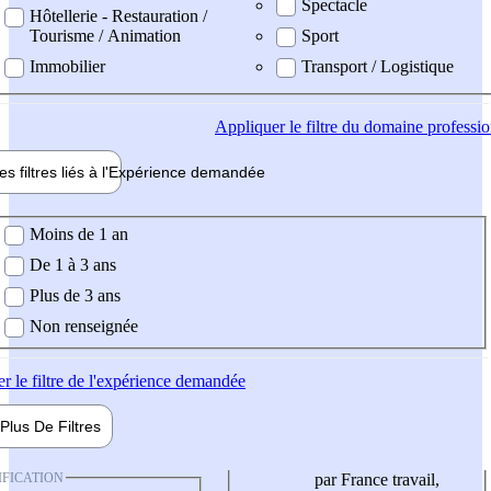
Spectacle
Hôtellerie - Restauration /
Tourisme / Animation
Sport
Immobilier
Transport / Logistique
Appliquer
le filtre du domaine professi
es filtres liés à l'
Expérience
demandée
ience demandée
Moins de 1 an
De 1 à 3 ans
Plus de 3 ans
Non renseignée
er
le filtre de l'expérience demandée
Plus De
Filtres
IFICATION
par France travail,