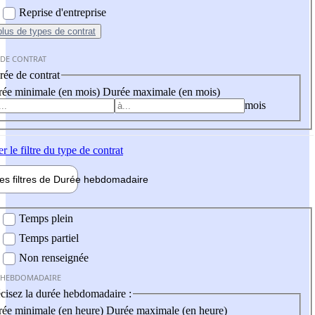
Reprise d'entreprise
plus
de types de contrat
 DE CONTRAT
ée de contrat
ée minimale (en mois)
Durée maximale (en mois)
mois
er
le filtre du type de contrat
les filtres de
Durée hebdo
madaire
 hebdomadaire
Temps plein
Temps partiel
Non renseignée
 HEBDOMADAIRE
cisez la durée hebdomadaire :
ée minimale (en heure)
Durée maximale (en heure)