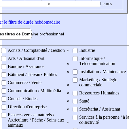
heures
er
le filtre de durée hebdomadaire
les filtres de
Domaine pro
fessionnel
ne professionel
Achats / Comptabilité / Gestion
Industrie
Arts / Artisanat d'art
Informatique /
Télécommunication
Banque / Assurance
Installation / Maintenance
Bâtiment / Travaux Publics
Marketing / Stratégie
Commerce / Vente
commerciale
Communication / Multimédia
Ressources Humaines
Conseil / Etudes
Santé
Direction d'entreprise
Secrétariat / Assistanat
Espaces verts et naturels /
Services à la personne / à l
Agriculture / Pêche / Soins aux
collectivité
animaux