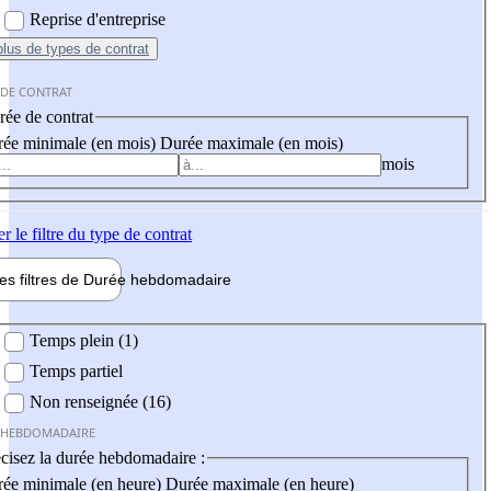
Reprise d'entreprise
plus
de types de contrat
 DE CONTRAT
ée de contrat
ée minimale (en mois)
Durée maximale (en mois)
mois
er
le filtre du type de contrat
les filtres de
Durée hebdo
madaire
 hebdomadaire
Temps plein (1)
Temps partiel
Non renseignée (16)
 HEBDOMADAIRE
cisez la durée hebdomadaire :
ée minimale (en heure)
Durée maximale (en heure)