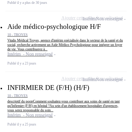
Publié il y a plus de 30 jours
Ajouter cette offre à ma sélection
Intérim
Non renseigné
Aide médico-psychologique H/F
10 - TROYES
Vitalis Médical Troyes, agence d'intérim spécialisée dans le secteur de la santé et du
social, recherche activement un Aide Médico Psychologique pour intégrer un foyer
de vie. Vous contribuerez à...
Intérim - Non renseigné
Publié il y a 23 jours
Ajouter cette offre à ma sélection
Intérim
Non renseigné
INFIRMIER DE (F/H) (H/F)
10 - TROYES
descriptif du posteComment souhaitez-vous contribuer aux soins de santé en tant
qu'Infirmier (F/H) en hôpital ?Au sein d'un établissement hospitalier d'urgences,
vous serez responsable du soin...
Intérim - Non renseigné
Publié il y a 25 jours