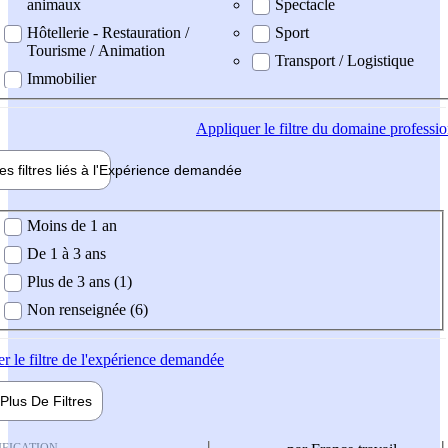
animaux
Spectacle
Hôtellerie - Restauration /
Sport
Tourisme / Animation
Transport / Logistique
Immobilier
Appliquer
le filtre du domaine professi
es filtres liés à l'
Expérience
demandée
ience demandée
Moins de 1 an
De 1 à 3 ans
Plus de 3 ans (1)
Non renseignée (6)
er
le filtre de l'expérience demandée
Plus De
Filtres