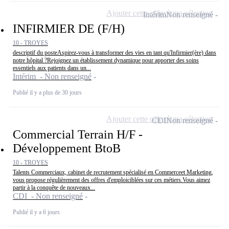
Ajouter cette offre à ma sélection
Intérim
Non renseigné
INFIRMIER DE (F/H)
10 - TROYES
descriptif du posteAspirez-vous à transformer des vies en tant qu'Infirmier(ère) dans
notre hôpital ?Rejoignez un établissement dynamique pour apporter des soins
essentiels aux patients dans un...
Intérim - Non renseigné
Publié il y a plus de 30 jours
Ajouter cette offre à ma sélection
CDI
Non renseigné
Commercial Terrain H/F -
Développement BtoB
10 - TROYES
Talents Commerciaux, cabinet de recrutement spécialisé en Commerceet Marketing,
vous propose régulièrement des offres d'emploiciblées sur ces métiers.Vous aimez
partir à la conquête de nouveaux...
CDI - Non renseigné
Publié il y a 6 jours