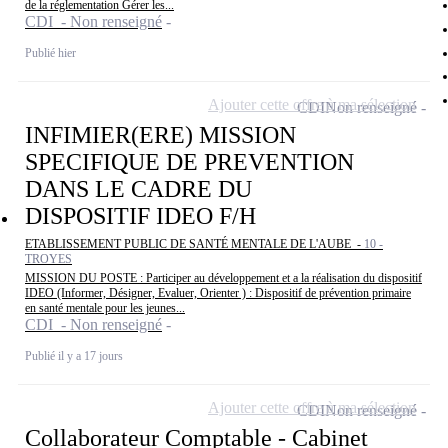
de la réglementation Gérer les...
CDI - Non renseigné
Publié hier
Ajouter cette offre à ma sélection
CDI
Non renseigné
INFIMIER(ERE) MISSION
SPECIFIQUE DE PREVENTION
DANS LE CADRE DU
DISPOSITIF IDEO F/H
ETABLISSEMENT PUBLIC DE SANTÉ MENTALE DE L'AUBE -
10 -
TROYES
MISSION DU POSTE : Participer au développement et a la réalisation du dispositif
IDEO (Informer, Désigner, Evaluer, Orienter ) : Dispositif de prévention primaire
en santé mentale pour les jeunes...
CDI - Non renseigné
Publié il y a 17 jours
Ajouter cette offre à ma sélection
CDI
Non renseigné
Collaborateur Comptable - Cabinet