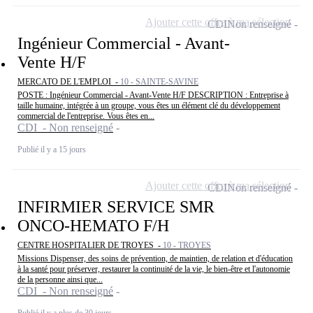
Ajouter cette offre à ma sélection
CDI
Non renseigné
Ingénieur Commercial - Avant-
Vente H/F
MERCATO DE L'EMPLOI -
10 - SAINTE-SAVINE
POSTE : Ingénieur Commercial - Avant-Vente H/F DESCRIPTION : Entreprise à
taille humaine, intégrée à un groupe, vous êtes un élément clé du développement
commercial de l'entreprise. Vous êtes en...
CDI - Non renseigné
Publié il y a 15 jours
Ajouter cette offre à ma sélection
CDI
Non renseigné
INFIRMIER SERVICE SMR
ONCO-HEMATO F/H
CENTRE HOSPITALIER DE TROYES -
10 - TROYES
Missions Dispenser, des soins de prévention, de maintien, de relation et d'éducation
à la santé pour préserver, restaurer la continuité de la vie, le bien-être et l'autonomie
de la personne ainsi que...
CDI - Non renseigné
Publié il y a plus de 30 jours