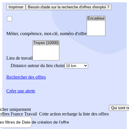
Imprimer
Besoin d'aide sur la recherche d'offres d'emploi ?
Métier, compétence, mot-clé, numéro d'offre
Lieu de travail
Distance autour du lieu choisi
Rechercher
des offres
Créer une alerte
Qui sont n
icher uniquement
 offres France Travail
Cette action recharge la liste des offres
les filtres de
Date de création
de l'offre