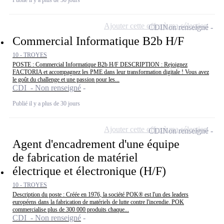
Ajouter cette offre à ma sélection
CDI
Non renseigné
Commercial Informatique B2b H/F
10 - TROYES
POSTE : Commercial Informatique B2b H/F DESCRIPTION : Rejoignez
FACTORIA et accompagnez les PME dans leur transformation digitale ! Vous avez
le goût du challenge et une passion pour les...
CDI - Non renseigné
Publié il y a plus de 30 jours
Ajouter cette offre à ma sélection
CDI
Non renseigné
Agent d'encadrement d'une équipe
de fabrication de matériel
électrique et électronique (H/F)
10 - TROYES
Description du poste : Créée en 1976, la société POK® est l'un des leaders
européens dans la fabrication de matériels de lutte contre l'incendie. POK
commercialise plus de 300 000 produits chaque...
CDI - Non renseigné