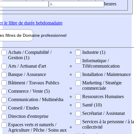
heures
er
le filtre de durée hebdomadaire
les filtres de
Domaine pro
fessionnel
ne professionel
Achats / Comptabilité /
Industrie (1)
Gestion (1)
Informatique /
Arts / Artisanat d'art
Télécommunication
Banque / Assurance
Installation / Maintenance
Bâtiment / Travaux Publics
Marketing / Stratégie
commerciale
Commerce / Vente (5)
Ressources Humaines
Communication / Multimédia
Santé (10)
Conseil / Etudes
Secrétariat / Assistanat
Direction d'entreprise
Services à la personne / à l
Espaces verts et naturels /
collectivité
Agriculture / Pêche / Soins aux