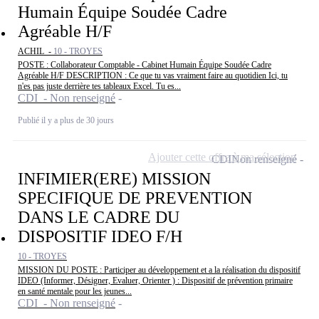
Humain Équipe Soudée Cadre
Agréable H/F
ACHIL -
10 - TROYES
POSTE : Collaborateur Comptable - Cabinet Humain Équipe Soudée Cadre
Agréable H/F DESCRIPTION : Ce que tu vas vraiment faire au quotidien Ici, tu
n'es pas juste derrière tes tableaux Excel. Tu es...
CDI - Non renseigné
Publié il y a plus de 30 jours
Ajouter cette offre à ma sélection
CDI
Non renseigné
INFIMIER(ERE) MISSION
SPECIFIQUE DE PREVENTION
DANS LE CADRE DU
DISPOSITIF IDEO F/H
10 - TROYES
MISSION DU POSTE : Participer au développement et a la réalisation du dispositif
IDEO (Informer, Désigner, Evaluer, Orienter ) : Dispositif de prévention primaire
en santé mentale pour les jeunes...
CDI - Non renseigné