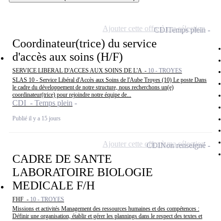
Ajouter cette offre à ma sélection
CDI
Temps plein
Coordinateur(trice) du service
d'accès aux soins (H/F)
SERVICE LIBERAL D'ACCES AUX SOINS DE L'A -
10 - TROYES
SLAS 10 - Service Libéral d'Accès aux Soins de l'Aube Troyes (10) Le poste Dans
le cadre du développement de notre structure, nous recherchons un(e)
coordinateur(trice) pour rejoindre notre équipe de...
CDI - Temps plein
Publié il y a 15 jours
Ajouter cette offre à ma sélection
CDI
Non renseigné
CADRE DE SANTE
LABORATOIRE BIOLOGIE
MEDICALE F/H
FHF -
10 - TROYES
Missions et activités Management des ressources humaines et des compétences :
Définir une organisation, établir et gérer les plannings dans le respect des textes et