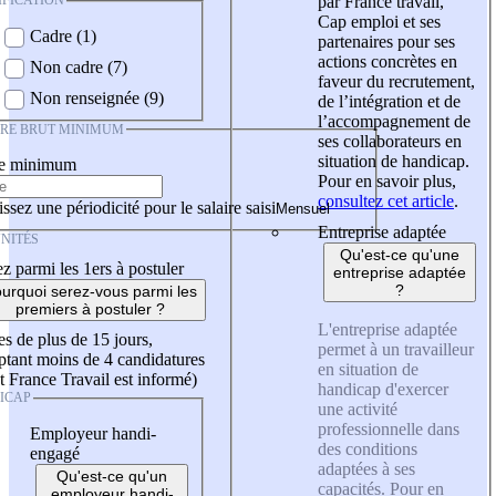
IFICATION
par France travail,
Cap emploi et ses
Cadre (1)
partenaires pour ses
actions concrètes en
Non cadre (7)
faveur du recrutement,
Non renseignée (9)
de l’intégration et de
l’accompagnement de
IRE BRUT MINIMUM
ses collaborateurs en
situation de handicap.
re minimum
Pour en savoir plus,
consultez cet article
.
ssez une périodicité pour le salaire saisi
Entreprise adaptée
NITÉS
Qu'est-ce qu'une
z parmi les 1ers à postuler
entreprise adaptée
?
urquoi serez-vous parmi les
premiers à postuler ?
L'entreprise adaptée
es de plus de 15 jours,
permet à un travailleur
tant moins de 4 candidatures
en situation de
t France Travail est informé)
handicap d'exercer
ICAP
une activité
professionnelle dans
Employeur handi-
des conditions
engagé
adaptées à ses
Qu'est-ce qu'un
capacités. Pour en
employeur handi-