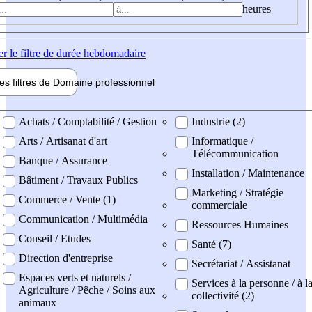
heures
er
le filtre de durée hebdomadaire
les filtres de
Domaine pro
fessionnel
ne professionel
Achats / Comptabilité / Gestion
Industrie (2)
Arts / Artisanat d'art
Informatique /
Télécommunication
Banque / Assurance
Installation / Maintenance
Bâtiment / Travaux Publics
Marketing / Stratégie
Commerce / Vente (1)
commerciale
Communication / Multimédia
Ressources Humaines
Conseil / Etudes
Santé (7)
Direction d'entreprise
Secrétariat / Assistanat
Espaces verts et naturels /
Services à la personne / à l
Agriculture / Pêche / Soins aux
collectivité (2)
animaux