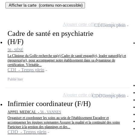
Afficher la carte
(contenu non-accessible)
Ajouter cette offre à ma sélection
CDI
Temps plein
Cadre de santé en psychiatrie
(H/F)
56 - SÉNÉ
La Clinique du Golfe recherche un(e) Cadre de santé engagé(e), leader naturel(le) et
rigoureux(se), pour accompagner notre établissement dans sa dynamique de
certification. Véritable...
CDI - Temps plein
Publié hier
Ajouter cette offre à ma sélection
CDD
Temps plein
Infirmier coordinateur (F/H)
APPEL MEDICAL -
56 - VANNES
Organiser et coordonner les soins au sein de l'établissement Encadrer et
accompagner les équipes soignantes Assurer la qualité et la continuité des soins
Participer à la gestion des plannings et des...
CDD - Temps plein