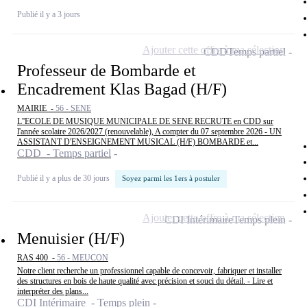
Publié il y a 3 jours
Ajouter cette offre à ma sélection
CDD
Temps partiel
Professeur de Bombarde et
Encadrement Klas Bagad (H/F)
MAIRIE -
56 - SENE
L''ECOLE DE MUSIQUE MUNICIPALE DE SENE RECRUTE en CDD sur
l'année scolaire 2026/2027 (renouvelable), A compter du 07 septembre 2026 - UN
ASSISTANT D'ENSEIGNEMENT MUSICAL (H/F) BOMBARDE et...
CDD - Temps partiel
Publié il y a plus de 30 jours
Soyez parmi les 1ers à postuler
Ajouter cette offre à ma sélection
CDI Intérimaire
Temps plein
Menuisier (H/F)
RAS 400 -
56 - MEUCON
Notre client recherche un professionnel capable de concevoir, fabriquer et installer
des structures en bois de haute qualité avec précision et souci du détail. - Lire et
interpréter des plans...
CDI Intérimaire - Temps plein