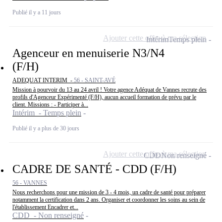
Publié il y a 11 jours
Ajouter cette offre à ma sélection
Intérim
Temps plein
Agenceur en menuiserie N3/N4
(F/H)
ADEQUAT INTERIM -
56 - SAINT-AVÉ
Mission à pourvoir du 13 au 24 avril ! Votre agence Adéquat de Vannes recrute des
profils d'Agenceur Expérimenté (F/H), aucun accueil formation de prévu par le
client. Missions : - Participer à...
Intérim - Temps plein
Publié il y a plus de 30 jours
Ajouter cette offre à ma sélection
CDD
Non renseigné
CADRE DE SANTÉ - CDD (F/H)
56 - VANNES
Nous recherchons pour une mission de 3 - 4 mois, un cadre de santé pour préparer
notamment la certification dans 2 ans. Organiser et coordonner les soins au sein de
l'établissement Encadrer et...
CDD - Non renseigné