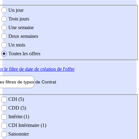
e création de l'offre
Un jour
Trois jours
Une semaine
Deux semaines
Un mois
Toutes les offres
er
le filtre de date de création de l'offre
les filtres de types de
Contrat
de contrat
CDI (5)
CDD (5)
Intérim (1)
CDI Intérimaire (1)
Saisonnier