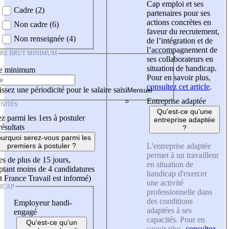
Cap emploi et ses
Cadre (2)
partenaires pour ses
actions concrètes en
Non cadre (6)
faveur du recrutement,
Non renseignée (4)
de l’intégration et de
l’accompagnement de
IRE BRUT MINIMUM
ses collaborateurs en
situation de handicap.
re minimum
Pour en savoir plus,
consultez cet article
.
ssez une périodicité pour le salaire saisi
Entreprise adaptée
NITÉS
Qu'est-ce qu'une
z parmi les 1ers à postuler
entreprise adaptée
résultats
?
urquoi serez-vous parmi les
L'entreprise adaptée
premiers à postuler ?
permet à un travailleur
es de plus de 15 jours,
en situation de
tant moins de 4 candidatures
handicap d'exercer
t France Travail est informé)
une activité
ICAP
professionnelle dans
des conditions
Employeur handi-
adaptées à ses
engagé
capacités. Pour en
Qu'est-ce qu'un
savoir plus,
consultez