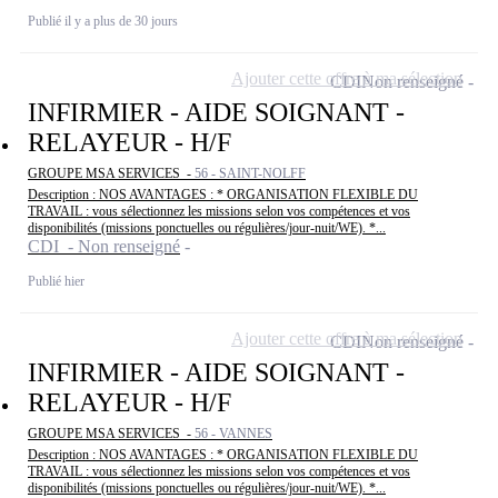
Publié il y a plus de 30 jours
Ajouter cette offre à ma sélection
CDI
Non renseigné
INFIRMIER - AIDE SOIGNANT -
RELAYEUR - H/F
GROUPE MSA SERVICES -
56 - SAINT-NOLFF
Description : NOS AVANTAGES : * ORGANISATION FLEXIBLE DU
TRAVAIL : vous sélectionnez les missions selon vos compétences et vos
disponibilités (missions ponctuelles ou régulières/jour-nuit/WE). *...
CDI - Non renseigné
Publié hier
Ajouter cette offre à ma sélection
CDI
Non renseigné
INFIRMIER - AIDE SOIGNANT -
RELAYEUR - H/F
GROUPE MSA SERVICES -
56 - VANNES
Description : NOS AVANTAGES : * ORGANISATION FLEXIBLE DU
TRAVAIL : vous sélectionnez les missions selon vos compétences et vos
disponibilités (missions ponctuelles ou régulières/jour-nuit/WE). *...