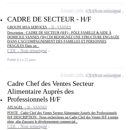
Ajouter cette offre à ma sélection
CDI
Non renseigné
CADRE DE SECTEUR - H/F
GROUPE MSA SERVICES -
56 - VANNES
Description : CADRE DE SECTEUR (H/F) - PÔLE FAMILLE & AIDE À
DOMICILE VANNES (56) CDI REJOIGNEZ UNE STRUCTURE ENGAGÉE
DANS L'ACCOMPAGNEMENT DES FAMILLES ET PERSONNES
FRAGILES Dans un...
CDI - Non renseigné
Publié il y a 22 jours
Ajouter cette offre à ma sélection
CDI
Non renseigné
Cadre Chef des Ventes Secteur
Alimentaire Auprès des
Professionnels H/F
ATLAGEL -
56 - VANNES
POSTE : Cadre Chef des Ventes Secteur Alimentaire Auprès des Professionnels
H/F DESCRIPTION : Nous recherchons un Cadre Chef des Ventes H/F à temps
plein, afin d'assurer le développement commercial...
CDI - Non renseigné