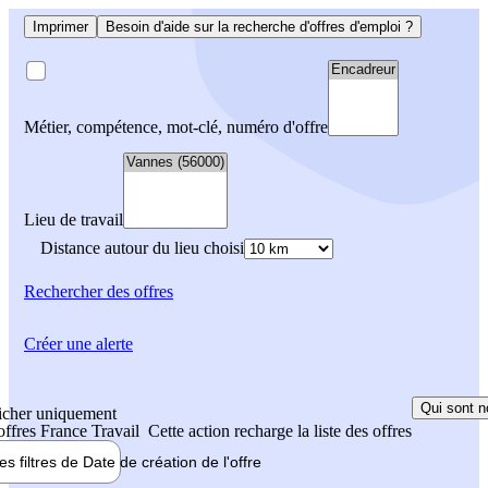
Imprimer
Besoin d'aide sur la recherche d'offres d'emploi ?
Métier, compétence, mot-clé, numéro d'offre
Lieu de travail
Distance autour du lieu choisi
Rechercher
des offres
Créer une alerte
Qui sont n
icher uniquement
 offres France Travail
Cette action recharge la liste des offres
les filtres de
Date de création
de l'offre