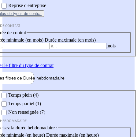
Reprise d'entreprise
plus
de types de contrat
 DE CONTRAT
ée de contrat
ée minimale (en mois)
Durée maximale (en mois)
mois
er
le filtre du type de contrat
les filtres de
Durée hebdo
madaire
 hebdomadaire
Temps plein (4)
Temps partiel (1)
Non renseignée (7)
 HEBDOMADAIRE
cisez la durée hebdomadaire :
ée minimale (en heure)
Durée maximale (en heure)