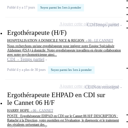
Publié il y a 17 jours
Soyez parmi les 1ers à postuler
Ajouter cette offre à ma sélection
CDI
Temps partiel
Ergothérapeute (H/F)
HOSPITALISATION A DOMICILE NICE & REGION -
06 - LE CANNET
Nous recherchons un/une ergothérapeute pour intégrer notre Equipe Spécialisée
Alzheimer (ESA) à domicile. Notre ergothérapeute travaillera en étroite collaboration
avec notre psychomotricienne ainsi...
CDI - Temps partiel
Publié il y a plus de 30 jours
Soyez parmi les 1ers à postuler
Ajouter cette offre à ma sélection
CDI
Non renseigné
Ergothérapeute EHPAD en CDI sur
le Cannet 06 H/F
HARRY HOPE -
06 - CANNET
POSTE : Ergothérapeute EHPAD en CDI sur le Cannet 06 H/F DESCRIPTION :
Rattaché à la Direction, votre quotidien est l'évaluation, le diagnostic et le traitement
des résidents présentant des...