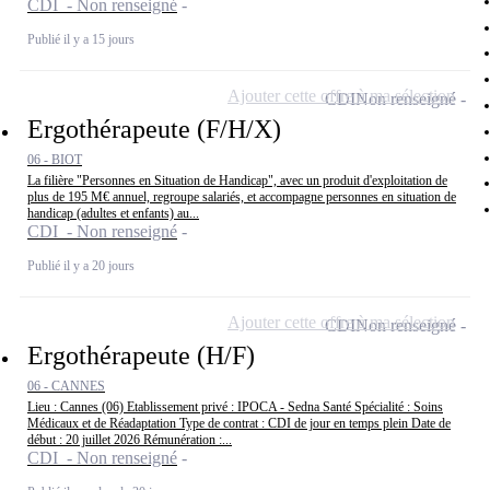
CDI - Non renseigné
Publié il y a 15 jours
Ajouter cette offre à ma sélection
CDI
Non renseigné
Ergothérapeute (F/H/X)
06 - BIOT
La filière "Personnes en Situation de Handicap", avec un produit d'exploitation de
plus de 195 M€ annuel, regroupe salariés, et accompagne personnes en situation de
handicap (adultes et enfants) au...
CDI - Non renseigné
Publié il y a 20 jours
Ajouter cette offre à ma sélection
CDI
Non renseigné
Ergothérapeute (H/F)
06 - CANNES
Lieu : Cannes (06) Etablissement privé : IPOCA - Sedna Santé Spécialité : Soins
Médicaux et de Réadaptation Type de contrat : CDI de jour en temps plein Date de
début : 20 juillet 2026 Rémunération :...
CDI - Non renseigné