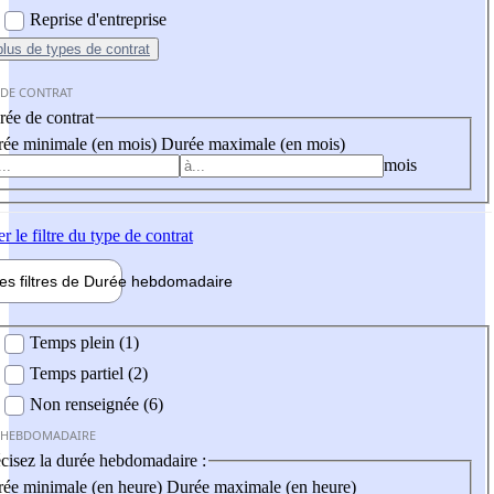
Reprise d'entreprise
plus
de types de contrat
 DE CONTRAT
ée de contrat
ée minimale (en mois)
Durée maximale (en mois)
mois
er
le filtre du type de contrat
les filtres de
Durée hebdo
madaire
 hebdomadaire
Temps plein (1)
Temps partiel (2)
Non renseignée (6)
 HEBDOMADAIRE
cisez la durée hebdomadaire :
ée minimale (en heure)
Durée maximale (en heure)