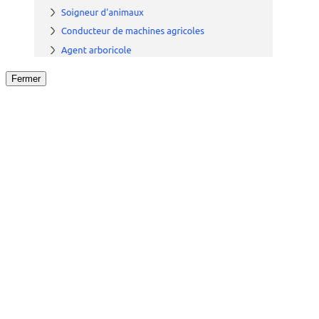
Fermer
Fermer
le détail de l'offre
/
Offre
sur
Offre précéden