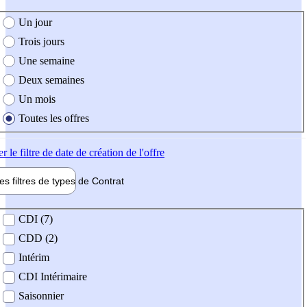
e création de l'offre
Un jour
Trois jours
Une semaine
Deux semaines
Un mois
Toutes les offres
er
le filtre de date de création de l'offre
les filtres de types de
Contrat
de contrat
CDI (7)
CDD (2)
Intérim
CDI Intérimaire
Saisonnier