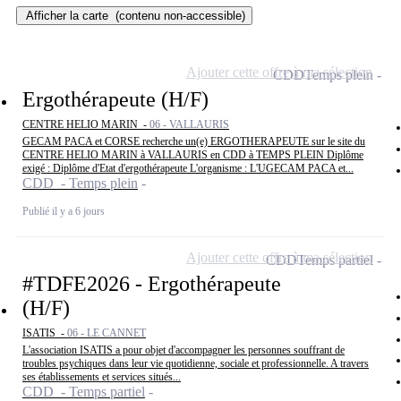
Afficher la carte
(contenu non-accessible)
Ajouter cette offre à ma sélection
CDD
Temps plein
Ergothérapeute (H/F)
CENTRE HELIO MARIN -
06 - VALLAURIS
GECAM PACA et CORSE recherche un(e) ERGOTHERAPEUTE sur le site du
CENTRE HELIO MARIN à VALLAURIS en CDD à TEMPS PLEIN Diplôme
exigé : Diplôme d'Etat d'ergothérapeute L'organisme : L'UGECAM PACA et...
CDD - Temps plein
Publié il y a 6 jours
Ajouter cette offre à ma sélection
CDD
Temps partiel
#TDFE2026 - Ergothérapeute
(H/F)
ISATIS -
06 - LE CANNET
L'association ISATIS a pour objet d'accompagner les personnes souffrant de
troubles psychiques dans leur vie quotidienne, sociale et professionnelle. A travers
ses établissements et services situés...
CDD - Temps partiel