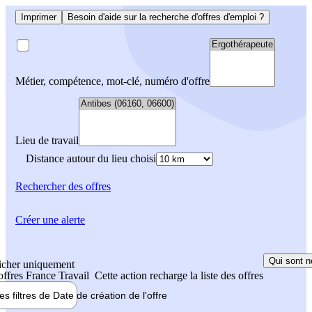
Imprimer
Besoin d'aide sur la recherche d'offres d'emploi ?
Métier, compétence, mot-clé, numéro d'offre
Lieu de travail
Distance autour du lieu choisi
Rechercher
des offres
Créer une alerte
Qui sont n
icher uniquement
 offres France Travail
Cette action recharge la liste des offres
les filtres de
Date de création
de l'offre