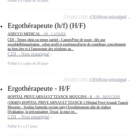
Publié il y a plus de 30 jours
Ajouter cette offre à ma sélection
CDI
Non renseigné
Ergothérapeute (h/f) (H/F)
ADECCO MEDICAL -
06 - CANNES
CDI - Temps plein ou temps partiel - CannesPrise de poste : dès que
possibleRémunération : selon profil et expérienceEnvie de contribuer concrètement
au bien-être et à l'autonomie des résidents au...
CDI - Non renseigné
Publié il y a plus de 30 jours
Ajouter cette offre à ma sélection
CDI
Non renseigné
Ergothérapeute - H/F
HOPITAL PRIVE ARNAULT TZANCK MOUGINS - S -
06 - MOUGINS
(100405) HOPITAL PRIVE ARNAULT TZANCK L'Hôpital Privé Arnault Tzanck
Mougins - Sophia Antipolis recrute un(e) Ergothérapeute afin de réaliser
l'évaluation, la préconisation, l'essai, la mise en...
CDI - Non renseigné
Publié il y a 21 jours