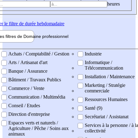
heures
er
le filtre de durée hebdomadaire
les filtres de
Domaine pro
fessionnel
ne professionel
Achats / Comptabilité / Gestion
Industrie
Arts / Artisanat d'art
Informatique /
Télécommunication
Banque / Assurance
Installation / Maintenance
Bâtiment / Travaux Publics
Marketing / Stratégie
Commerce / Vente
commerciale
Communication / Multimédia
Ressources Humaines
Conseil / Etudes
Santé (9)
Direction d'entreprise
Secrétariat / Assistanat
Espaces verts et naturels /
Services à la personne / à l
Agriculture / Pêche / Soins aux
collectivité
animaux