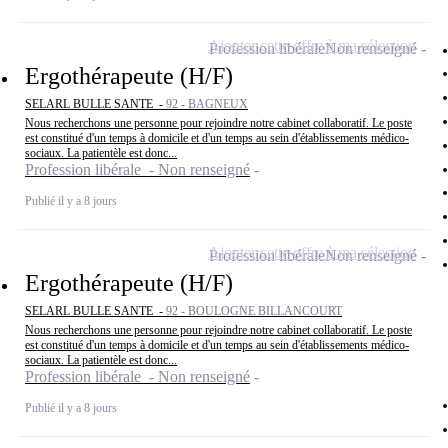
Ajouter cette offre à ma sélection
Profession libérale
Non renseigné
Ergothérapeute (H/F)
SELARL BULLE SANTE -
92 - BAGNEUX
Nous recherchons une personne pour rejoindre notre cabinet collaboratif. Le poste
est constitué d'un temps à domicile et d'un temps au sein d'établissements médico-
sociaux. La patientèle est donc...
Profession libérale - Non renseigné
Publié il y a 8 jours
Ajouter cette offre à ma sélection
Profession libérale
Non renseigné
Ergothérapeute (H/F)
SELARL BULLE SANTE -
92 - BOULOGNE BILLANCOURT
Nous recherchons une personne pour rejoindre notre cabinet collaboratif. Le poste
est constitué d'un temps à domicile et d'un temps au sein d'établissements médico-
sociaux. La patientèle est donc...
Profession libérale - Non renseigné
Publié il y a 8 jours