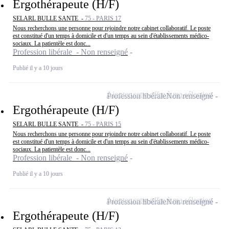
Ergothérapeute (H/F)
SELARL BULLE SANTE -
75 - PARIS 17
Nous recherchons une personne pour rejoindre notre cabinet collaboratif. Le poste
est constitué d'un temps à domicile et d'un temps au sein d'établissements médico-
sociaux. La patientèle est donc...
Profession libérale - Non renseigné
Publié il y a 10 jours
Ajouter cette offre à ma sélection
Profession libérale
Non renseigné
Ergothérapeute (H/F)
SELARL BULLE SANTE -
75 - PARIS 15
Nous recherchons une personne pour rejoindre notre cabinet collaboratif. Le poste
est constitué d'un temps à domicile et d'un temps au sein d'établissements médico-
sociaux. La patientèle est donc...
Profession libérale - Non renseigné
Publié il y a 10 jours
Ajouter cette offre à ma sélection
Profession libérale
Non renseigné
Ergothérapeute (H/F)