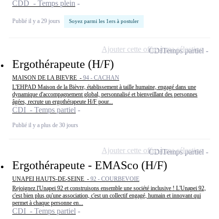
CDD - Temps plein
Publié il y a 29 jours
Soyez parmi les 1ers à postuler
Ajouter cette offre à ma sélection
CDI
Temps partiel
Ergothérapeute (H/F)
MAISON DE LA BIEVRE -
94 - CACHAN
L'EHPAD Maison de la Bièvre, établissement à taille humaine, engagé dans une
dynamique d'accompagnement global, personnalisé et bienveillant des personnes
âgées, recrute un ergothérapeute H/F pour...
CDI - Temps partiel
Publié il y a plus de 30 jours
Ajouter cette offre à ma sélection
CDI
Temps partiel
Ergothérapeute - EMASco (H/F)
UNAPEI HAUTS-DE-SEINE -
92 - COURBEVOIE
Rejoignez l'Unapei 92 et construisons ensemble une société inclusive ! L'Unapei 92,
c'est bien plus qu'une association, c'est un collectif engagé, humain et innovant qui
permet à chaque personne en...
CDI - Temps partiel