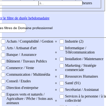
heures
er
le filtre de durée hebdomadaire
les filtres de
Domaine pro
fessionnel
ne professionel
Achats / Comptabilité / Gestion
Industrie (2)
Arts / Artisanat d'art
Informatique /
Télécommunication
Banque / Assurance
Installation / Maintenance
Bâtiment / Travaux Publics
Marketing / Stratégie
Commerce / Vente
commerciale
Communication / Multimédia
Ressources Humaines
Conseil / Etudes
Santé (91)
Direction d'entreprise
Secrétariat / Assistanat
Espaces verts et naturels /
Services à la personne / à l
Agriculture / Pêche / Soins aux
collectivité
animaux