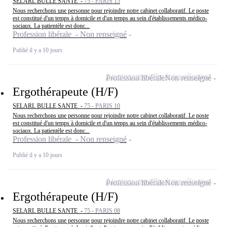
SELARL BULLE SANTE -
75 - PARIS 13
Nous recherchons une personne pour rejoindre notre cabinet collaboratif. Le poste
est constitué d'un temps à domicile et d'un temps au sein d'établissements médico-
sociaux. La patientèle est donc...
Profession libérale - Non renseigné
Publié il y a 10 jours
Ajouter cette offre à ma sélection
Profession libérale
Non renseigné
Ergothérapeute (H/F)
SELARL BULLE SANTE -
75 - PARIS 10
Nous recherchons une personne pour rejoindre notre cabinet collaboratif. Le poste
est constitué d'un temps à domicile et d'un temps au sein d'établissements médico-
sociaux. La patientèle est donc...
Profession libérale - Non renseigné
Publié il y a 10 jours
Ajouter cette offre à ma sélection
Profession libérale
Non renseigné
Ergothérapeute (H/F)
SELARL BULLE SANTE -
75 - PARIS 08
Nous recherchons une personne pour rejoindre notre cabinet collaboratif. Le poste