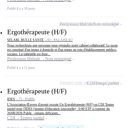
Publié il y a 10 jours
Ajouter cette offre à ma sélection
Profession libérale
Non renseigné
Ergothérapeute (H/F)
SELARL BULLE SANTE -
91 - PALAISEAU
Nous recherchons une personne pour rejoindre notre cabinet collaboratif. Le poste
est constitué d'un temps à domicile et d'un temps au sein d'établissements médico-
sociaux. La patientèle est donc...
Profession libérale - Non renseigné
Publié il y a 11 jours
Ajouter cette offre à ma sélection
CDI
Temps partiel
Ergothérapeute (H/F)
IDES -
75 - PARIS
L'Association Œuvres d'avenir recrute Un Ergothérapeute (H/F) en CDI Temps
partiel pour l'IDES (institut d'éducation sensorielle) : 0.80 ETP à compter du
26/08/2026 Public : enfants déficients...
CDI - Temps partiel