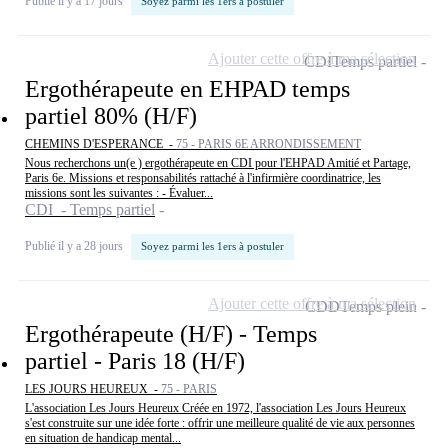
Publié il y a 17 jours
Soyez parmi les 1ers à postuler
Ajouter cette offre à ma sélection
CDI
Temps partiel
Ergothérapeute en EHPAD temps
partiel 80% (H/F)
CHEMINS D'ESPERANCE -
75 - PARIS 6E ARRONDISSEMENT
Nous recherchons un(e ) ergothérapeute en CDI pour l'EHPAD Amitié et Partage,
Paris 6e. Missions et responsabilités rattaché à l'infirmière coordinatrice, les
missions sont les suivantes : - Évaluer...
CDI - Temps partiel
Publié il y a 28 jours
Soyez parmi les 1ers à postuler
Ajouter cette offre à ma sélection
CDD
Temps plein
Ergothérapeute (H/F) - Temps
partiel - Paris 18 (H/F)
LES JOURS HEUREUX -
75 - PARIS
L'association Les Jours Heureux Créée en 1972, l'association Les Jours Heureux
s'est construite sur une idée forte : offrir une meilleure qualité de vie aux personnes
en situation de handicap mental...