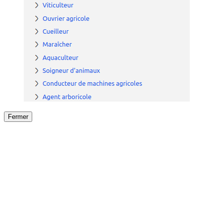
Fermer
Fermer
le détail de l'offre
/
Offre
sur
Offre précéden