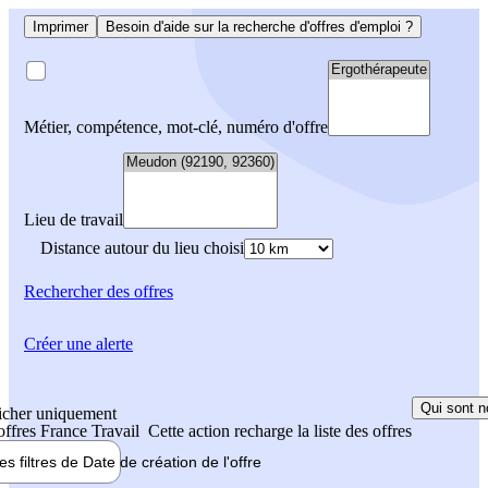
Imprimer
Besoin d'aide sur la recherche d'offres d'emploi ?
Métier, compétence, mot-clé, numéro d'offre
Lieu de travail
Distance autour du lieu choisi
Rechercher
des offres
Créer une alerte
Qui sont n
icher uniquement
 offres France Travail
Cette action recharge la liste des offres
les filtres de
Date de création
de l'offre