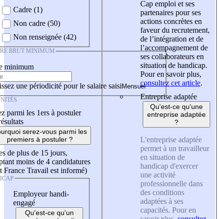
Cap emploi et ses
Cadre (1)
partenaires pour ses
actions concrètes en
Non cadre (50)
faveur du recrutement,
Non renseignée (42)
de l’intégration et de
l’accompagnement de
IRE BRUT MINIMUM
ses collaborateurs en
situation de handicap.
re minimum
Pour en savoir plus,
consultez cet article
.
ssez une périodicité pour le salaire saisi
Entreprise adaptée
NITÉS
Qu'est-ce qu'une
z parmi les 1ers à postuler
entreprise adaptée
résultats
?
urquoi serez-vous parmi les
L'entreprise adaptée
premiers à postuler ?
permet à un travailleur
es de plus de 15 jours,
en situation de
tant moins de 4 candidatures
handicap d'exercer
t France Travail est informé)
une activité
ICAP
professionnelle dans
des conditions
Employeur handi-
adaptées à ses
engagé
capacités. Pour en
Qu'est-ce qu'un
savoir plus,
consultez