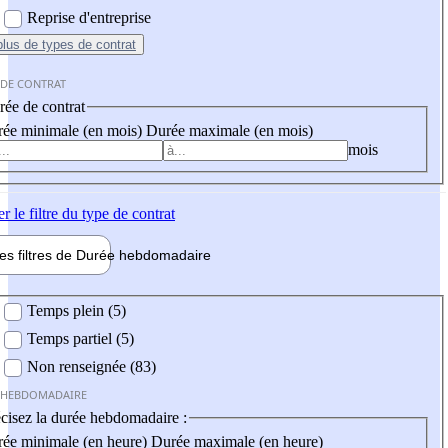
Reprise d'entreprise
plus
de types de contrat
 DE CONTRAT
ée de contrat
ée minimale (en mois)
Durée maximale (en mois)
mois
er
le filtre du type de contrat
les filtres de
Durée hebdo
madaire
 hebdomadaire
Temps plein (5)
Temps partiel (5)
Non renseignée (83)
 HEBDOMADAIRE
cisez la durée hebdomadaire :
ée minimale (en heure)
Durée maximale (en heure)