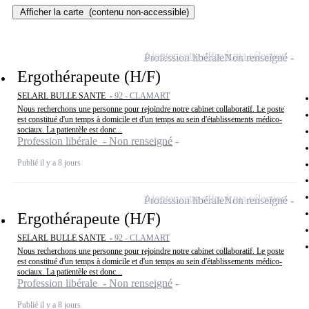
Afficher la carte
(contenu non-accessible)
Ajouter cette offre à ma sélection
Profession libérale
Non renseigné
Ergothérapeute (H/F)
SELARL BULLE SANTE -
92 - CLAMART
Nous recherchons une personne pour rejoindre notre cabinet collaboratif. Le poste
est constitué d'un temps à domicile et d'un temps au sein d'établissements médico-
sociaux. La patientèle est donc...
Profession libérale - Non renseigné
Publié il y a 8 jours
Ajouter cette offre à ma sélection
Profession libérale
Non renseigné
Ergothérapeute (H/F)
SELARL BULLE SANTE -
92 - CLAMART
Nous recherchons une personne pour rejoindre notre cabinet collaboratif. Le poste
est constitué d'un temps à domicile et d'un temps au sein d'établissements médico-
sociaux. La patientèle est donc...
Profession libérale - Non renseigné
Publié il y a 8 jours